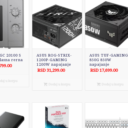
C 20100 S
ASUS ROG-STRIX-
ASUS TUF-GAMING
lasna rerna
1200P-GAMING
850G 850W
1200W napajanje
napajanje
799.00
RSD
31,299.00
RSD
17,699.00
aj u korpu
Dodaj u korpu
Dodaj u korpu