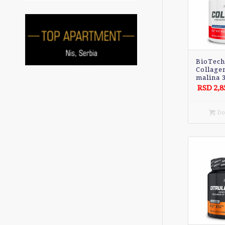
BioTec
Collage
malina 
RSD
2,8
Dod