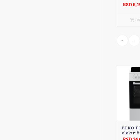
RSD
6,1
Dod
«
‹
BEKO F
električ
RSD
34,