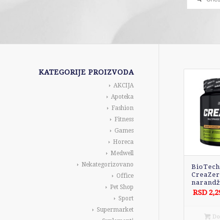
KATEGORIJE PROIZVODA
AKCIJA
Apoteka
Fashion
Fitness
Games
Horeca
Medwell
Nekategorizovano
BioTec
CreaZer
Office
narandž
Pet Shop
RSD
2,2
Sport
Supermarket
Dod