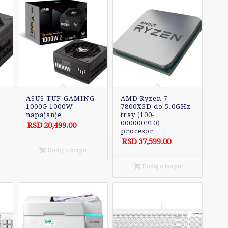
-
ASUS TUF-GAMING-
AMD Ryzen 7
1000G 1000W
7800X3D do 5.0GHz
napajanje
tray (100-
000000910)
RSD
20,499.00
procesor
RSD
37,599.00
Dodaj u korpu
Dodaj u korpu