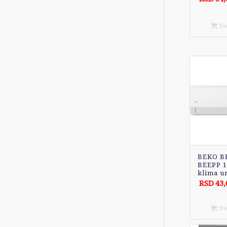
Dod
BEKO BE
BEEPP 1
klima u
RSD
43,
Dod