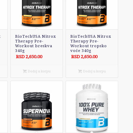
x
BioTechUSA Nitrox
BioTechUSA Nitrox
Therapy Pre-
Therapy Pre-
Workout breskva
Workout tropsko
340g
voće 340g
RSD
2,650.00
RSD
2,650.00
Dodaj u korpu
Dodaj u korpu