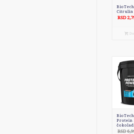
BioTec
Citrulin
RSD
2,7
Dod
BioTec
Protein
čokolad
RSD
6,9