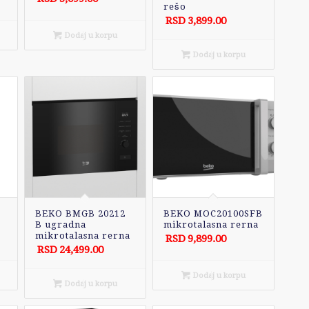
rešo
RSD
3,899.00
Dodaj u korpu
Dodaj u korpu
BEKO BMGB 20212
BEKO MOC20100SFB
B ugradna
mikrotalasna rerna
mikrotalasna rerna
RSD
9,899.00
RSD
24,499.00
Dodaj u korpu
Dodaj u korpu