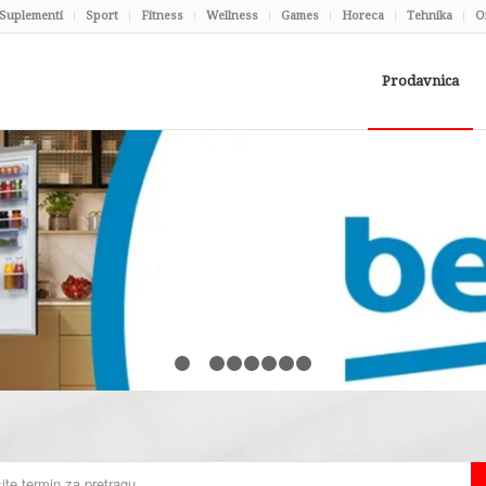
Suplementi
Sport
Fitness
Wellness
Games
Horeca
Tehnika
O
Prodavnica
1
2
3
4
5
6
7
8