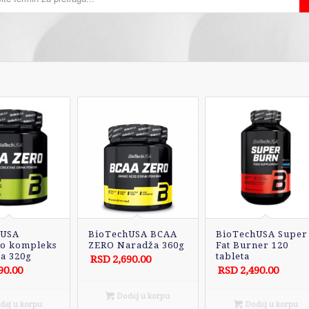
hUSA
BioTechUSA BCAA
BioTechUSA Super
o kompleks
ZERO Naradža 360g
Fat Burner 120
a 320g
tableta
RSD
2,690.00
90.00
RSD
2,490.00
Dodaj u korpu
aj u korpu
Dodaj u korpu