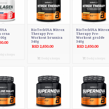
hUSA
BioTechUSA Nitrox
BioTechUSA Nitro
n crna
Therapy Pre-
Therapy Pre-
300g
Workout brusnica
Workout grožđe
340g
340g
50.00
RSD
2,650.00
RSD
2,650.00
aj u korpu
Dodaj u korpu
Dodaj u korpu