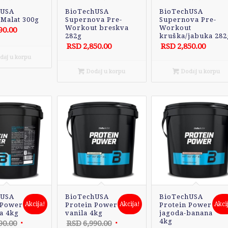
hUSA
BioTechUSA
BioTechUSA
 Malat 300g
Supernova Pre-
Supernova Pre-
Workout breskva
Workout
90.00
282g
kruška/jabuka 282
RSD
2,850.00
RSD
2,850.00
aj u korpu
Dodaj u korpu
Dodaj u korpu
hUSA
BioTechUSA
BioTechUSA
Akcija!
Akcija!
Akci
 Power
Protein Power
Protein Power
a 4kg
vanila 4kg
jagoda-banana
4kg
Originalna
Originalna
90.00
RSD
6,990.00