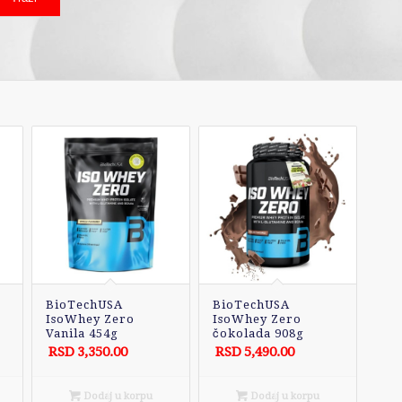
BioTechUSA
BioTechUSA
IsoWhey Zero
IsoWhey Zero
Vanila 454g
čokolada 908g
RSD
3,350.00
RSD
5,490.00
Dodaj u korpu
Dodaj u korpu