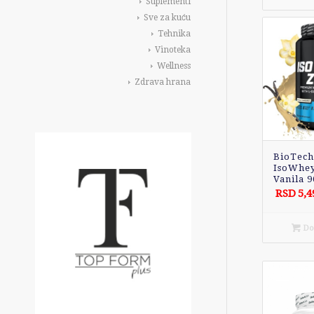
Suplementi
Sve za kuću
Tehnika
Vinoteka
Wellness
Zdrava hrana
BioTec
IsoWhey
Vanila 
RSD
5,4
Dod