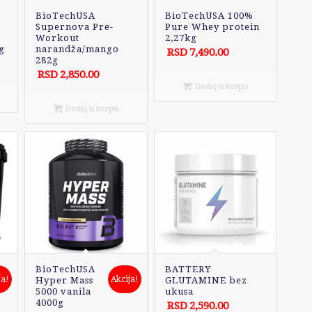
BioTechUSA
BioTechUSA 100%
Supernova Pre-
Pure Whey protein
Workout
2,27kg
g
narandža/mango
RSD
7,490.00
282g
RSD
2,850.00
Dodaj u korpu
Dodaj u korpu
BioTechUSA
BATTERY
ja!
Akcija!
Hyper Mass
GLUTAMINE bez
5000 vanila
ukusa
4000g
RSD
2,590.00