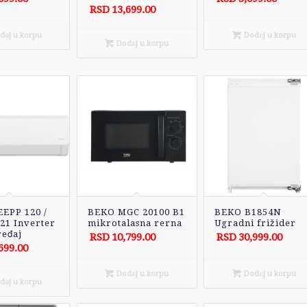
RSD
13,699.00
aj u korpu
Dodaj u korpu
Dodaj u korpu
EPP 120 /
BEKO MGC 20100 B1
BEKO B1854N
21 Inverter
mikrotalasna rerna
Ugradni frižider
ređaj
RSD
10,799.00
RSD
30,999.00
699.00
Dodaj u korpu
Dodaj u korpu
aj u korpu