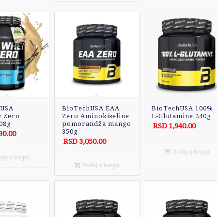
hUSA
BioTechUSA EAA
BioTechUSA 100%
 Zero
Zero Aminokiseline
L-Glutamine 240g
908g
pomorandža mango
RSD
1,940.00
350g
90.00
RSD
3,050.00
Dodaj u korpu
aj u korpu
Dodaj u korpu