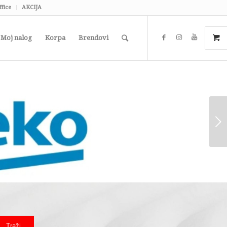
ffice
AKCIJA
Moj nalog
Korpa
Brendovi
Next