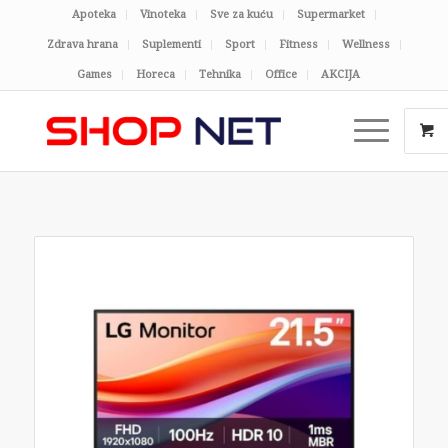
Apoteka
Vinoteka
Sve za kuću
Supermarket
Zdrava hrana
Suplementi
Sport
Fitness
Wellness
Games
Horeca
Tehnika
Office
AKCIJA