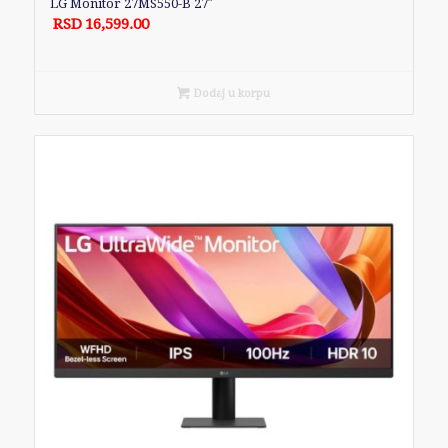
LG Monitor 27MS550-B 27″
RSD
16,599.00
Dodaj u korpu