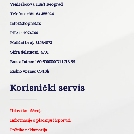
Venizelosova 29A/1 Beograd
Telefon: +381 63 455024
info@shopnet.rs
PIB: 111974744
Matični broj: 21584673
Šifra delatnosti: 4791
Banca Intesa: 160-6000000711718-59
Radno vreme: 09-16h
Korisnički servis
Uslovi korišćenja
Informacije o placanju i isporuci
Politika reklamacija