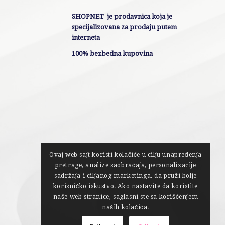
SHOPNET je prodavnica koja je
specijalizovana za prodaju putem
interneta
100% bezbedna kupovina
Ovaj web sajt koristi kolačiće u cilju unapređenja
pretrage, analize saobraćaja, personalizacije
sadržaja i ciljanog marketinga, da pruži bolje
korisničko iskustvo. Ako nastavite da koristite
naše web stranice, saglasni ste sa korišćenjem
naših kolačića.