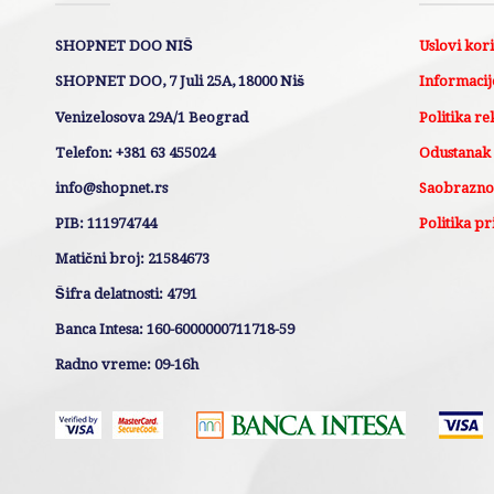
SHOPNET DOO NIŠ
Uslovi kor
SHOPNET DOO, 7 Juli 25A, 18000 Niš
Informacije
Venizelosova 29A/1 Beograd
Politika re
Telefon: +381 63 455024
Odustanak
info@shopnet.rs
Saobraznos
PIB: 111974744
Politika pr
Matični broj: 21584673
Šifra delatnosti: 4791
Banca Intesa: 160-6000000711718-59
Radno vreme: 09-16h