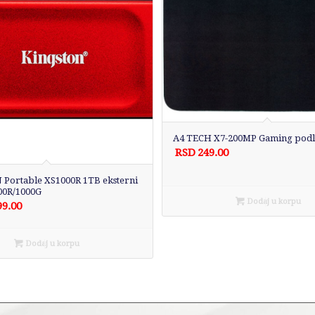
A4 TECH X7-200MP Gaming podl
RSD
249.00
Portable XS1000R 1TB eksterni
00R/1000G
Dodaj u korpu
99.00
Dodaj u korpu