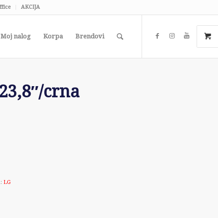
ffice
AKCIJA
Moj nalog
Korpa
Brendovi
23,8″/crna
:
LG