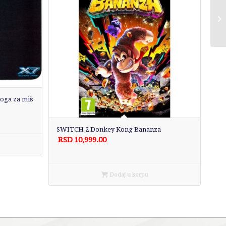
oga za miš
SWITCH 2 Donkey Kong Bananza
RSD
10,999.00
Dodaj u korpu