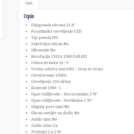
Opis
Opis
Dijagonala ekrana 23.8”
Pozadinsko osvetljenje LED
Tip panela IPS
Zakrivljen ekran Ne
Ultrawide Ne
Rezolucija 1920 x 1080 Full HD
Odnos stranica 16 : 9
Vreme odziva 5ms (GtG – Gray-to-Gray)
Osvežavanje 100Hz
Osvetljenje 250 cd/m2
Kontrast 1000 : 1
Ugao vidljivosti – Horizontalno 178°
Ugao vidljivosti – Vertikalno 178°
Display port mini Ne
Ekran osetljiv na dodir Ne
Audio ulaz Ne
Audio izlaz Da
Zvučnici 2 x 2 W