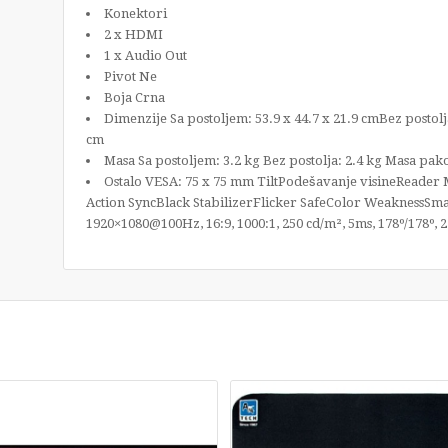
Konektori
2 x HDMI
1 x Audio Out
Pivot Ne
Boja Crna
Dimenzije Sa postoljem: 53.9 x 44.7 x 21.9 cmBez postolj
cm
Masa Sa postoljem: 3.2 kg Bez postolja: 2.4 kg Masa pak
Ostalo VESA: 75 x 75 mm TiltPodešavanje visineReader
Action SyncBlack StabilizerFlicker SafeColor WeaknessS
1920×1080@100Hz, 16:9, 1000:1, 250 cd/m², 5ms, 178º/178º, 