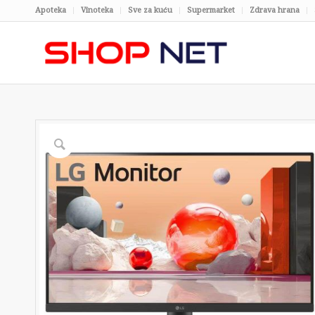
Apoteka
Vinoteka
Sve za kuću
Supermarket
Zdrava hrana