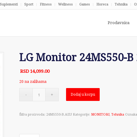
Suplementi
Sport
Fitness
Wellness
Games
Horeca
Tehnika
O
Prodavnica
LG Monitor 24MS550-B 
RSD
14,099.00
20 na zalihama
Dodaj u korpu
Šifra proizvoda:
24MS550-B.AEU
Kategorije:
MONITORI
,
Tehnika
Oznaka