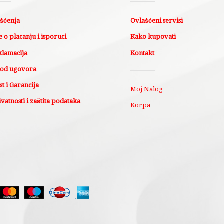
išćenja
Ovlašćeni servisi
 o placanju i isporuci
Kako kupovati
klamacija
Kontakt
 od ugovora
t i Garancija
Moj Nalog
ivatnosti i zaštita podataka
Korpa