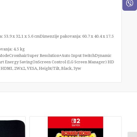
a: 53.9 x 32.1 x 5.6 cmDimenzije pakovanja: 60.7 x 40.4 x 17.5
ovanja: 4.5 kg
 ModeCrosshairSuper Resolution+Auto Input SwitchDynamic
mart Energy SavingOnScreen Control (LG Screen Manager) HD
2 HDMI, 2Wx2, VESA, Height/Tilt, Black, 3yw