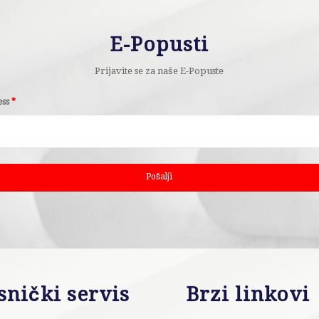
E-Popusti
Prijavite se za naše E-Popuste
ess
*
snički servis
Brzi linkovi