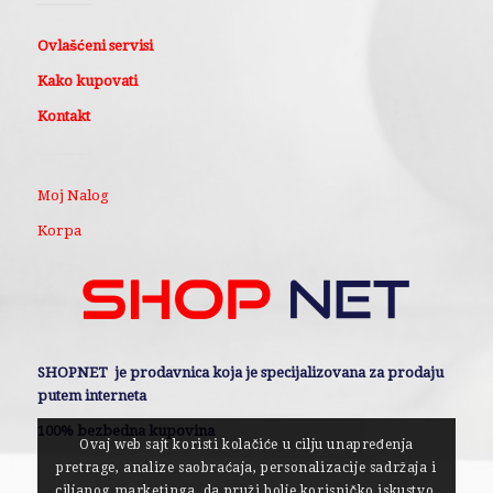
Ovlašćeni servisi
Kako kupovati
Kontakt
Moj Nalog
Korpa
SHOPNET je prodavnica koja je specijalizovana za prodaju
putem interneta
100% bezbedna kupovina
Ovaj web sajt koristi kolačiće u cilju unapređenja
pretrage, analize saobraćaja, personalizacije sadržaja i
ciljanog marketinga, da pruži bolje korisničko iskustvo.