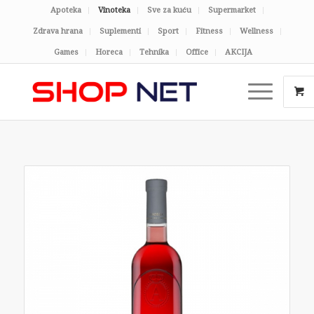
Apoteka
Vinoteka
Sve za kuću
Supermarket
Zdrava hrana
Suplementi
Sport
Fitness
Wellness
Games
Horeca
Tehnika
Office
AKCIJA