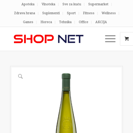
Apoteka
Vinoteka
Sve za kuću
Supermarket
Zdrava hrana
Suplementi
Sport
Fitness
Wellness
Games
Horeca
Tehnika
Office
AKCIJA