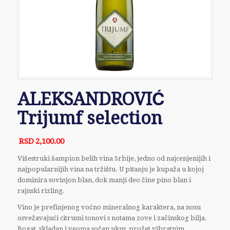
ALEKSANDROVIĆ
Trijumf selection
RSD
2,100.00
Višestruki šampion belih vina Srbije, jedno od najcenjenijih i
najpopularnijih vina na tržištu. U pitanju je kupaža u kojoj
dominira sovinjon blan, dok manji deo čine pino blan i
rajnski rizling.
Vino je prefinjenog voćno mineralnog karaktera, na nosu
osvežavajući citrusni tonovi s notama zove i začinskog bilja.
Bogat, skladan i veoma sočan ukus, prožet vibratnim