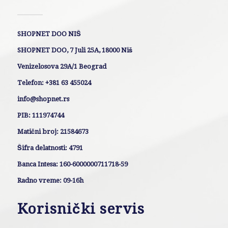
SHOPNET DOO NIŠ
SHOPNET DOO, 7 Juli 25A, 18000 Niš
Venizelosova 29A/1 Beograd
Telefon: +381 63 455024
info@shopnet.rs
PIB: 111974744
Matični broj: 21584673
Šifra delatnosti: 4791
Banca Intesa: 160-6000000711718-59
Radno vreme: 09-16h
Korisnički servis