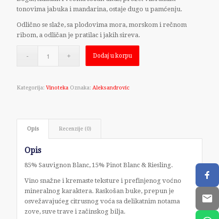
tonovima jabuka i mandarina, ostaje dugo u pamćenju.
Odlično se slaže, sa plodovima mora, morskom i rečnom
ribom, a odličan je pratilac i jakih sireva.
Dodaj u korpu
Kategorija:
Vinoteka
Oznaka:
Aleksandrovic
Opis
Recenzije (0)
Opis
85% Sauvignon Blanc, 15% Pinot Blanc & Riesling.
Vino snažne i kremaste teksture i prefinjenog voćno
mineralnog karaktera. Raskošan buke, prepun je
osvežavajućeg citrusnog voća sa delikatnim notama
zove, suve trave i začinskog bilja.