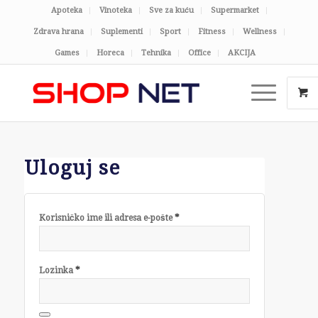
Apoteka
Vinoteka
Sve za kuću
Supermarket
Zdrava hrana
Suplementi
Sport
Fitness
Wellness
Games
Horeca
Tehnika
Office
AKCIJA
Uloguj se
*
Korisničko ime ili adresa e-pošte
*
Lozinka