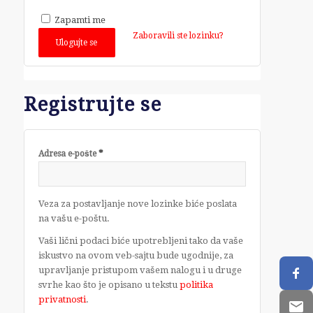
Zapamti me
Zaboravili ste lozinku?
Ulogujte se
Registrujte se
*
Adresa e-pošte
Veza za postavljanje nove lozinke biće poslata
na vašu e-poštu.
Vaši lični podaci biće upotrebljeni tako da vaše
iskustvo na ovom veb-sajtu bude ugodnije, za
upravljanje pristupom vašem nalogu i u druge
svrhe kao što je opisano u tekstu
politika
privatnosti
.