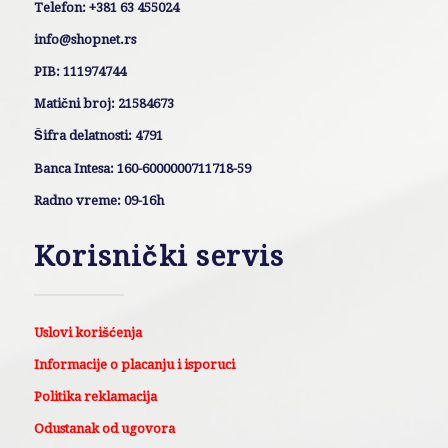
Telefon: +381 63 455024
info@shopnet.rs
PIB: 111974744
Matični broj: 21584673
Šifra delatnosti: 4791
Banca Intesa: 160-6000000711718-59
Radno vreme: 09-16h
Korisnički servis
Uslovi korišćenja
Informacije o placanju i isporuci
Politika reklamacija
Odustanak od ugovora