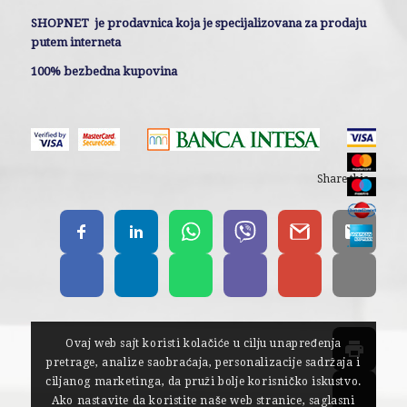
SHOPNET je prodavnica koja je specijalizovana za prodaju
putem interneta
100% bezbedna kupovina
Share this...
Ovaj web sajt koristi kolačiće u cilju unapređenja
pretrage, analize saobraćaja, personalizacije sadržaja i
ciljanog marketinga, da pruži bolje korisničko iskustvo.
Ako nastavite da koristite naše web stranice, saglasni