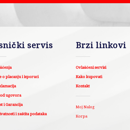
snički servis
Brzi linkovi
išćenja
Ovlašćeni servisi
 o placanju i isporuci
Kako kupovati
klamacija
Kontakt
 od ugovora
t i Garancija
Moj Nalog
ivatnosti i zaštita podataka
Korpa