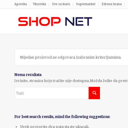
Apoteka
Vinoteka
Sve za kuću
Supermarket
Zdrava hrana
Nijedan proizvod ne odgovara izabranim kriterijumima.
Nema rezultata
Izvinite, stranica koju tražite nije dostupna.Možda želite da pret
For best search results, mind the following suggestions:
Uvek proverite dva puta sta ste ukucali.