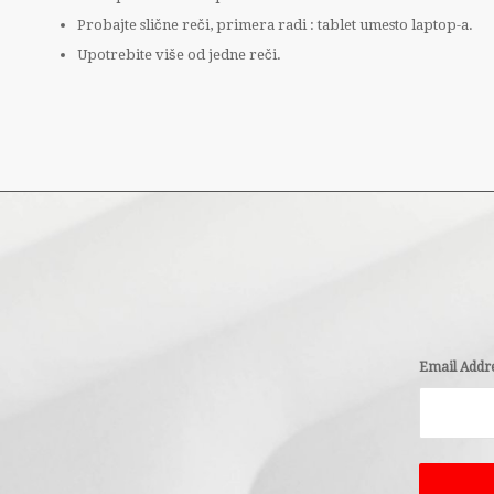
Probajte slične reči, primera radi : tablet umesto laptop-a.
Upotrebite više od jedne reči.
Email Addr