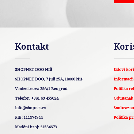
Kontakt
Kori
SHOPNET DOO NIŠ
Uslovi kor
SHOPNET DOO, 7 Juli 25A, 18000 Niš
Informacije
Venizelosova 29A/1 Beograd
Politika re
Telefon: +381 63 455024
Odustanak
info@shopnet.rs
Saobraznos
PIB: 111974744
Politika pr
Matični broj: 21584673