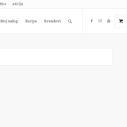
ffice
AKCIJA
Moj nalog
Korpa
Brendovi