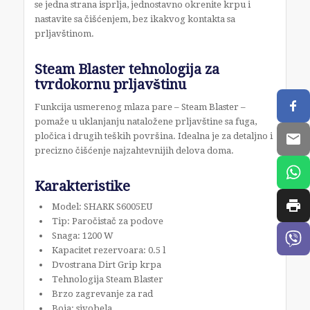
se jedna strana isprlja, jednostavno okrenite krpu i
nastavite sa čišćenjem, bez ikakvog kontakta sa
prljavštinom.
Steam Blaster tehnologija za
tvrdokornu prljavštinu
Funkcija usmerenog mlaza pare – Steam Blaster –
pomaže u uklanjanju nataložene prljavštine sa fuga,
pločica i drugih teških površina. Idealna je za detaljno i
precizno čišćenje najzahtevnijih delova doma.
Karakteristike
Model: SHARK S6005EU
Tip: Paročistač za podove
Snaga: 1200 W
Kapacitet rezervoara: 0.5 l
Dvostrana Dirt Grip krpa
Tehnologija Steam Blaster
Brzo zagrevanje za rad
Boja: sivobela