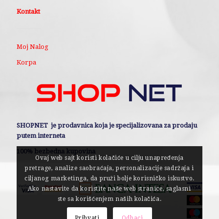
Kontakt
Moj Nalog
Korpa
SHOPNET je prodavnica koja je specijalizovana za prodaju
putem interneta
100% bezbedna kupovina
Ovaj web sajt koristi kolačiće u cilju unapređenja
pretrage, analize saobraćaja, personalizacije sadržaja i
ciljanog marketinga, da pruži bolje korisničko iskustvo.
Ako nastavite da koristite naše web stranice, saglasni
ste sa korišćenjem naših kolačića.
Prihvati
Odbaci