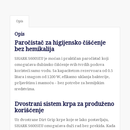
Opis
Opis
Paročistač za higijensko čišćenje
bez hemikalija
SHARK S6005EU je moćan i praktičan paročistač koji
omogućava dubinsko čišćenje svih tvrdih podova
koristeći samo vodu. Sa kapacitetom rezervoara od 0.5
litara i snagom od 1200 W, efikasno uklanja bakterije,
prljavštinu i masnoću – bez potrebe za hemijskim
sredstvima.
Dvostrani sistem krpa za produženo
korišćenje
Uz dvostrane Dirt Grip krpe koje se lako postavljaju,
SHARK S6005EU omogućava duži rad bez prekida. Kada