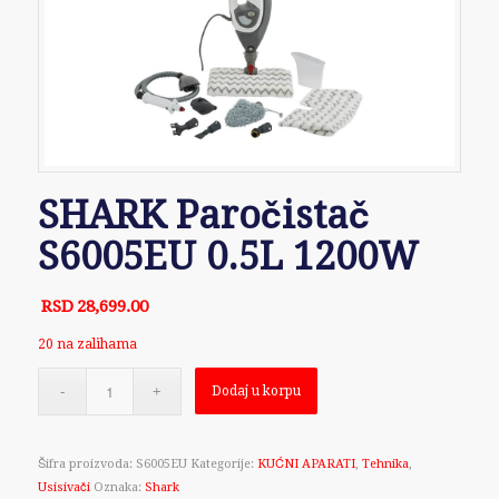
SHARK Paročistač
S6005EU 0.5L 1200W
RSD
28,699.00
20 na zalihama
Dodaj u korpu
Šifra proizvoda:
S6005EU
Kategorije:
KUĆNI APARATI
,
Tehnika
,
Usisivači
Oznaka:
Shark