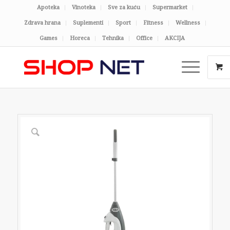
Apoteka
Vinoteka
Sve za kuću
Supermarket
Zdrava hrana
Suplementi
Sport
Fitness
Wellness
Games
Horeca
Tehnika
Office
AKCIJA