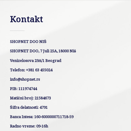
Kontakt
SHOPNET DOO NIŠ
SHOPNET DOO, 7 Juli 25A, 18000 Niš
Venizelosova 29A/1 Beograd
Telefon: +381 63 455024
info@shopnet.rs
PIB: 111974744
Matični broj: 21584673
Šifra delatnosti: 4791
Banca Intesa: 160-6000000711718-59
Radno vreme: 09-16h