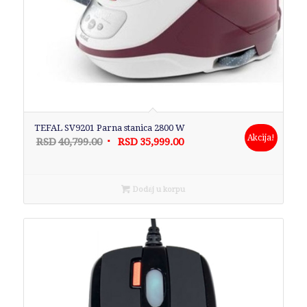
TEFAL SV9201 Parna stanica 2800 W
Akcija!
Originalna
Trenutna
RSD
40,799.00
RSD
35,999.00
cena
cena
je
je:
bila:
RSD35,999.00.
Dodaj u korpu
RSD40,799.00.