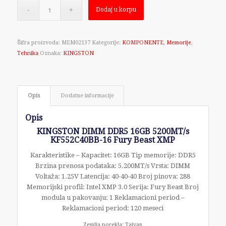
Dodaj u korpu
Šifra proizvoda:
MEM02137
Kategorije:
KOMPONENTE
,
Memorije
,
Tehnika
Oznaka:
KINGSTON
Opis
Dodatne informacije
Opis
KINGSTON DIMM DDR5 16GB 5200MT/s
KF552C40BB-16 Fury Beast XMP
Karakteristike – Kapacitet: 16GB Tip memorije: DDR5
Brzina prenosa podataka: 5.200MT/s Vrsta: DIMM
Voltaža: 1.25V Latencija: 40-40-40 Broj pinova: 288
Memorijski profil: Intel XMP 3.0 Serija: Fury Beast Broj
modula u pakovanju: 1 Reklamacioni period –
Reklamacioni period: 120 meseci
Zemlja porekla: Tajvan