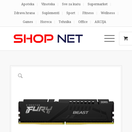
Apoteka
Vinoteka
Sve za kuću
Supermarket
Zdrava hrana
Suplementi
Sport
Fitness
Wellness
Games
Horeca
Tehnika
Office
AKCIJA