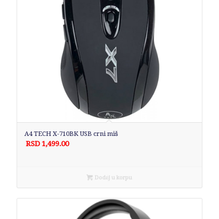
A4 TECH X-710BK USB crni miš
RSD
1,499.00
Dodaj u korpu