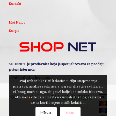
Kontakt
Moj Nalog
Korpa
SHOPNET je prodavnica koja je specijalizovana za prodaju
putem interneta
100% bezbedna kupovina
Ovaj web sajt koristi kolačiće u cilju unapređenja
pretrage, analize saobraćaja, personalizacije sadržaja i
ciljanog marketinga, da pruži bolje korisničko iskustvo.
Ako nastavite da koristite naše web stranice, saglasni
ste sa korišćenjem naših kolačića.
Prihvati
Odbaci