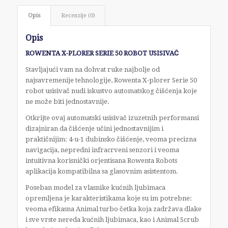
Opis
Recenzije (0)
Opis
ROWENTA X-PLORER SERIE 50 ROBOT USISIVAČ
Stavljajući vam na dohvat ruke najbolje od
najsavremenije tehnologije, Rowenta X-plorer Serie 50
robot usisivač nudi iskustvo automatskog čišćenja koje
ne može biti jednostavnije.
Otkrijte ovaj automatski usisivač izuzetnih performansi
dizajniran da čišćenje učini jednostavnijim i
praktičnijim: 4-u-1 dubinsko čišćenje, veoma precizna
navigacija, nepredni infracrveni senzori i veoma
intuitivna korisnički orjentisana Rowenta Robots
aplikacija kompatibilna sa glasovnim asistentom.
Poseban model za vlasnike kućnih ljubimaca
opremljena je karakteristikama koje su im potrebne:
veoma efikasna Animal turbo četka koja zadržava dlake
i sve vrste nereda kućnih ljubimaca, kao i Animal Scrub