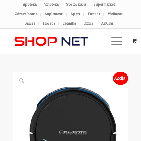
Apoteka
Vinoteka
Sve za kuću
Supermarket
Zdrava hrana
Suplementi
Sport
Fitness
Wellness
Games
Horeca
Tehnika
Office
AKCIJA
Akcija!