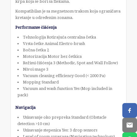
krpa koja se bori sa flekama.
Kompatibilan je sa megnetnom trakom koja ograničava
kretanje u određenim zonama.
Performanse čišćenja
Tehnologija Rotirajuća centralna četka
Vrsta četke Animal Electro-brush
Bočna četka 2
Motorizacija Motor bez četkica
Režimi čišćenja 3 (Methodic, Spot and Wall Follow)
Nivoi snage 3
Vacuum cleaning efficiency Good (< 2000 Pa)
Mopping Standard
Vacuum and wash function Yes (Mop included in
pack)
Navigacija
Usisavanje oko prepreka Standard (Obstacle
detection >10 cm)
Usisavanje stepenica Yes: 3 drop sensors
Level of room coverage (Navigation technology)