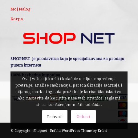
Moj Nalog
Korpa
SHOPNET je prodavnica koja je specijalizovana za prodaju
putem interneta
100% bezbedna kupovina
Ovaj web sajt koristi kolačiće u cilju unapređenja
pretrage, analize saobraćaja, personalizacije sadržaja i
ciljanog marketinga, da pruži bolje korisničko iskustvo.
Ako nastavite da koristite naše web stranice, saglasni
ste sa korišćenjem naših kolačića.
Prihvati
Odbaci
© Copyright - Shopnet -
Enfold WordPress Theme by Kriesi