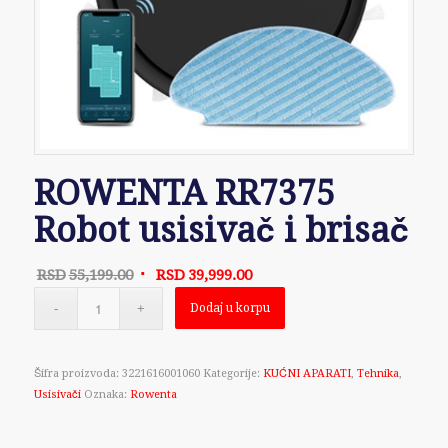
ROWENTA RR7375
Robot usisivač i brisač
Originalna
Trenutna
RSD
55,199.00
RSD
39,999.00
cena
cena
Dodaj u korpu
je
je:
bila:
RSD39,999.00.
RSD55,199.00.
Šifra proizvoda:
3221616001060
Kategorije:
KUĆNI APARATI
,
Tehnika
,
Usisivači
Oznaka:
Rowenta