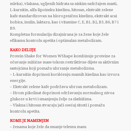
mleka), vlakana, ugljenih hidrata sa niskim sadržajem masti,
L-karnitin, alfa-lipoinsku kiselinu, hitosan, ekstrakt zelene
kafe standardizovan na hlorogeničnu kiselinu, ekstrakt acai
bobica, inulin, laktazu, kao i vitamine C, E, B1, B2, B3, B6, B7 i
B9.
Kompletna formulacija dizajnirana je za žene koje žele
efikasnu kontrolu apetita i optimalan metabolizam.
KAKO DELUJE
Protein Shake for Women
WShape
kombinuje proteine za
očuvanje mišićne mase tokom restriktivne dijete sa aktivnim
sastojcima koji pomažu ubrzanje metabolizma.
– L-karnitin doprinosi korišćenju masnih kiselina kao izvora
energije.
– Ekstrakt zelene kafe podržava ubrzan metabolizam.
– Hrom pikolinat doprinosi održavanju normalnog nivoa
glukoze u krvi i smanjenju želje za slatkišima.
– Vlakna i hitosan stvaraju jači osećaj sitosti i pomažu
kontrolu apetita.
KOME JE NAMENJEN
– ženama koje žele da smanje telesnu masu