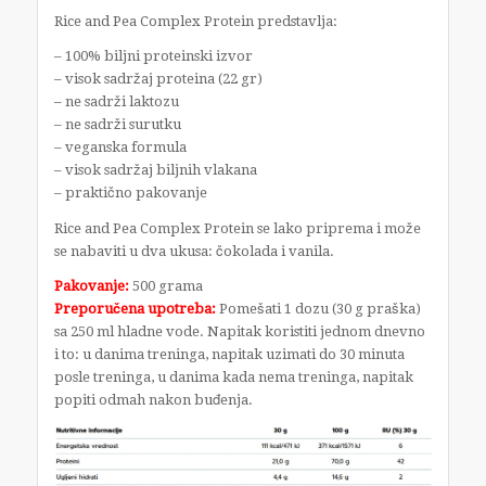
Rice and Pea Complex Protein predstavlja:
– 100% biljni proteinski izvor
– visok sadržaj proteina (22 gr)
– ne sadrži laktozu
– ne sadrži surutku
– veganska formula
– visok sadržaj biljnih vlakana
– praktično pakovanje
Rice and Pea Complex Protein se lako priprema i može
se nabaviti u dva ukusa: čokolada i vanila.
Pakovanje:
500 grama
Preporučena upotreba:
Pomešati 1 dozu (30 g praška)
sa 250 ml hladne vode. Napitak koristiti jednom dnevno
i to: u danima treninga, napitak uzimati do 30 minuta
posle treninga, u danima kada nema treninga, napitak
popiti odmah nakon buđenja.