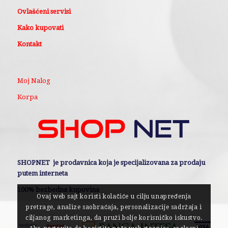
Ovlašćeni servisi
Kako kupovati
Kontakt
Moj Nalog
Korpa
SHOPNET je prodavnica koja je specijalizovana za prodaju
putem interneta
100% bezbedna kupovina
Ovaj web sajt koristi kolačiće u cilju unapređenja
pretrage, analize saobraćaja, personalizacije sadržaja i
ciljanog marketinga, da pruži bolje korisničko iskustvo.