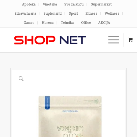
Apoteka
Vinoteka
Sve za kuću
Supermarket
Zdrava hrana
Suplementi
Sport
Fitness
Wellness
Games
Horeca
Tehnika
Office
AKCIJA