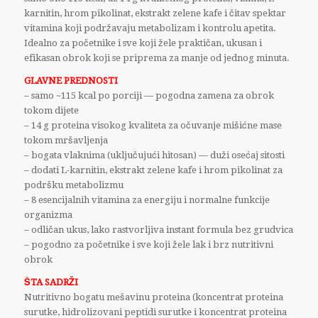
karnitin, hrom pikolinat, ekstrakt zelene kafe i čitav spektar
vitamina koji podržavaju metabolizam i kontrolu apetita.
Idealno za početnike i sve koji žele praktičan, ukusan i
efikasan obrok koji se priprema za manje od jednog minuta.
GLAVNE PREDNOSTI
– samo ~115 kcal po porciji — pogodna zamena za obrok
tokom dijete
– 14 g proteina visokog kvaliteta za očuvanje mišićne mase
tokom mršavljenja
– bogata vlaknima (uključujući hitosan) — duži osećaj sitosti
– dodati L-karnitin, ekstrakt zelene kafe i hrom pikolinat za
podršku metabolizmu
– 8 esencijalnih vitamina za energiju i normalne funkcije
organizma
– odličan ukus, lako rastvorljiva
instant
formula bez grudvica
– pogodno za početnike i sve koji žele lak i brz nutritivni
obrok
ŠTA SADRŽI
Nutritivno bogatu mešavinu proteina (koncentrat proteina
surutke, hidrolizovani peptidi surutke i koncentrat proteina