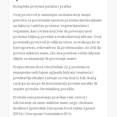
Kompleks proteina pirinča i graška
Ovaj proizvod je namenjen osobama koje imaju
potrebu za povećanim unosom proteina intolerantnim
na laktozu i mlečne proteine, vegetarijancima i
veganima, kao i svima koji žele da povećaju unos
proteina biljnog porekla u svakodnevnoj ishrani. Ovaj
proteinski proizvod je odličan izbor za svakoga ko se
bavi sportom, rekreativno ili profesionalno, ko želi da
poveća mišićnu masu, i ko ima poseban režim ishrane
(dijete za smanjenje ili povećanje mase).
Preporučena doza obezbeđuje 22 g proteina sa
smanjenim sadržajem ugljenih hidrata i masnoća i
predstavlja idealno rešenje za one koji iz bilo kojeg
razloga ne mogu da konzumiraju protine surutke ili
uopšte proteine životinjskog porekla.
Proteini omogućavanju pravilan rast, razvoj i
održavanje ne samo mišićne mase, nego i koštane
strukture (potvrđuje European Food Safety Agency
(EFSA) i European Commission (EC)).