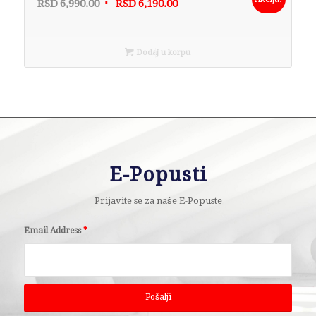
Originalna
Trenutna
RSD
6,990.00
RSD
6,190.00
cena
cena
je
je:
bila:
RSD6,190.00.
Dodaj u korpu
RSD6,990.00.
E-Popusti
Prijavite se za naše E-Popuste
Email Address
*