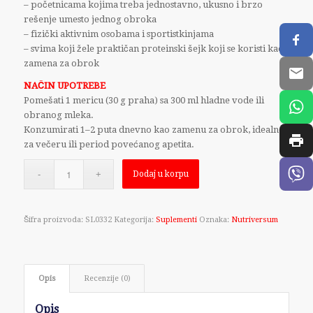
– početnicama kojima treba jednostavno, ukusno i brzo
rešenje umesto jednog obroka
– fizički aktivnim osobama i sportistkinjama
– svima koji žele praktičan proteinski šejk koji se koristi kao
zamena za obrok
NAČIN UPOTREBE
Pomešati 1 mericu (30 g praha) sa 300 ml hladne vode ili
obranog mleka.
Konzumirati 1–2 puta dnevno kao zamenu za obrok, idealno
za večeru ili period povećanog apetita.
Dodaj u korpu
Šifra proizvoda:
SL0332
Kategorija:
Suplementi
Oznaka:
Nutriversum
Opis
Recenzije (0)
Opis