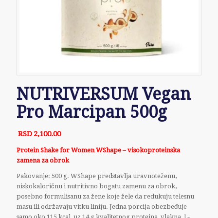
NUTRIVERSUM Vegan
Pro Marcipan 500g
RSD
2,100.00
Protein Shake for Women
WShape
– visokoproteinska
zamena za obrok
Pakovanje: 500 g.
WShape
predstavlja uravnoteženu,
niskokaloričnu i nutritivno bogatu zamenu za obrok,
posebno formulisanu za žene koje žele da redukuju telesnu
masu ili održavaju vitku liniju. Jedna porcija obezbeđuje
samo oko 115 kcal, uz 14 g kvalitetnog proteina, vlakna, L-