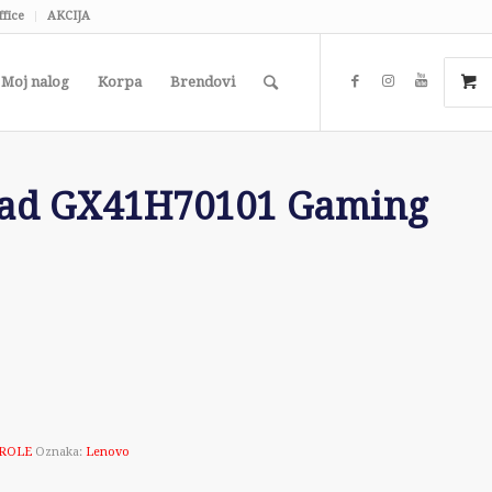
ffice
AKCIJA
Moj nalog
Korpa
Brendovi
Pad GX41H70101 Gaming
TROLE
Oznaka:
Lenovo