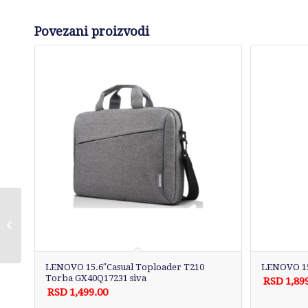
Povezani proizvodi
LENOVO ranac 17,1″
Legion Active
Gaming/crna
LENOVO 15.6″Casual Toploader T210
LENOVO 15
Torba GX40Q17231 siva
RSD
1,89
RSD
1,499.00