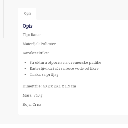
Opis
Opis
Tip: Ranac
Materijal: Poliester
Karakteristike:
Struktura otporna na vremenske prilike
Rastezljivi držači za boce vode od likre
Traka za prtljag
Dimenzije: 40.2 x 28.1 x 1.9 cm
Masa: 740 g
Boja: Crna