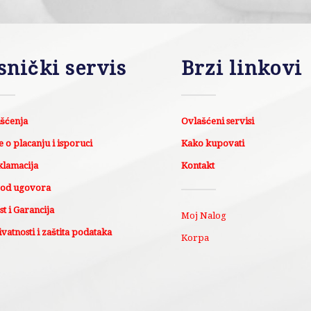
snički servis
Brzi linkovi
išćenja
Ovlašćeni servisi
 o placanju i isporuci
Kako kupovati
klamacija
Kontakt
 od ugovora
t i Garancija
Moj Nalog
ivatnosti i zaštita podataka
Korpa