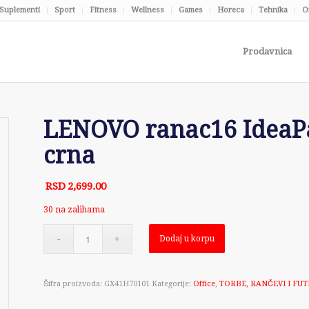
Suplementi
Sport
Fitness
Wellness
Games
Horeca
Tehnika
O
Prodavnica
LENOVO ranac16 Idea
crna
RSD
2,699.00
30 na zalihama
Dodaj u korpu
Šifra proizvoda:
GX41H70101
Kategorije:
Office
,
TORBE, RANČEVI I FU