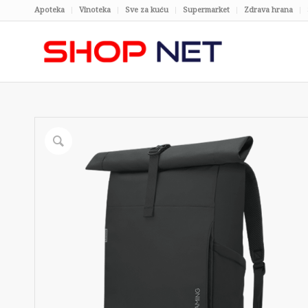
Apoteka
Vinoteka
Sve za kuću
Supermarket
Zdrava hrana