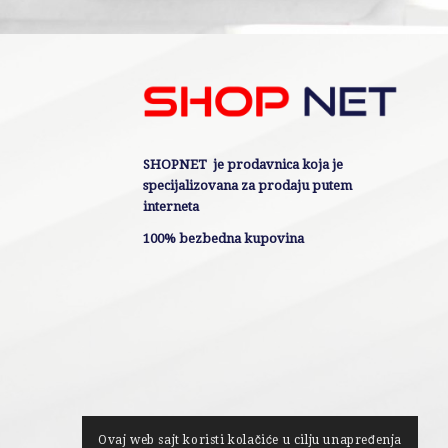
SHOPNET je prodavnica koja je
specijalizovana za prodaju putem
interneta
100% bezbedna kupovina
Ovaj web sajt koristi kolačiće u cilju unapređenja