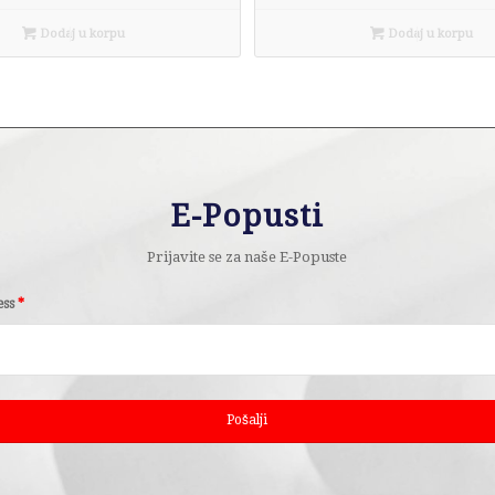
Dodaj u korpu
Dodaj u korpu
E-Popusti
Prijavite se za naše E-Popuste
ess
*