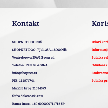
Kontakt
Kori
SHOPNET DOO NIŠ
Uslovi kor
SHOPNET DOO, 7 Juli 25A, 18000 Niš
Informacije
Venizelosova 29A/1 Beograd
Politika re
Telefon: +381 63 455024
Odustanak
info@shopnet.rs
Saobraznos
PIB: 111974744
Politika pr
Matični broj: 21584673
Šifra delatnosti: 4791
Banca Intesa: 160-6000000711718-59