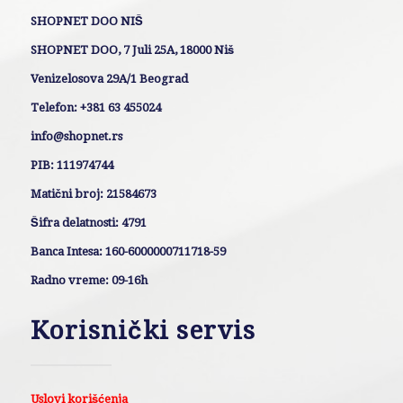
SHOPNET DOO NIŠ
SHOPNET DOO, 7 Juli 25A, 18000 Niš
Venizelosova 29A/1 Beograd
Telefon: +381 63 455024
info@shopnet.rs
PIB: 111974744
Matični broj: 21584673
Šifra delatnosti: 4791
Banca Intesa: 160-6000000711718-59
Radno vreme: 09-16h
Korisnički servis
Uslovi korišćenja