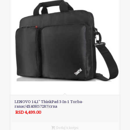
LENOVO 14,1″ ThinkPad 3-In-1 Torba-
ranac/4X40H57287/crna
RSD
4,499.00
Dodaj u korpu