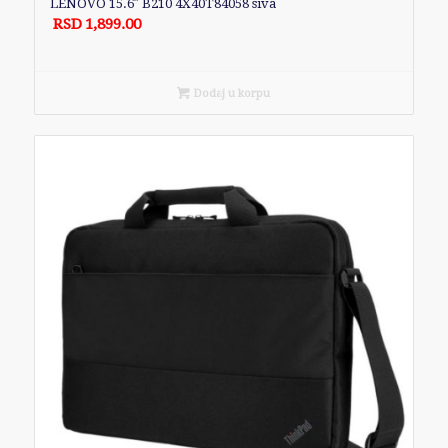
LENOVO 15.6″ B210 4X40T84058 siva
RSD
1,899.00
Dodaj u korpu