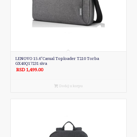
LENOVO 15.6″Casual Toploader T210 Torba
GX40Q17231 siva
RSD
1,499.00
Dodaj u korpu