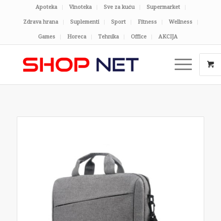
Apoteka
Vinoteka
Sve za kuću
Supermarket
Zdrava hrana
Suplementi
Sport
Fitness
Wellness
Games
Horeca
Tehnika
Office
AKCIJA