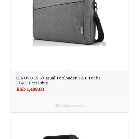
LENOVO 15.6″Casual Toploader T210 Torba
GX40Q17231 siva
RSD
1,499.00
Dodaj u korpu