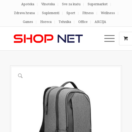
Apoteka
Vinoteka
Sve za kuću
Supermarket
Zdrava hrana
Suplementi
Sport
Fitness
Wellness
Games
Horeca
Tehnika
Office
AKCIJA