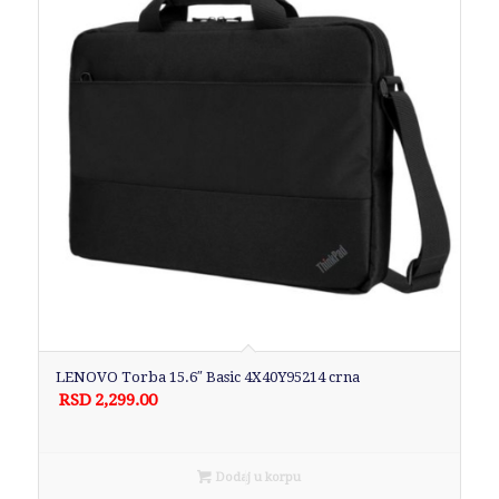
LENOVO Torba 15.6″ Basic 4X40Y95214 crna
RSD
2,299.00
Dodaj u korpu