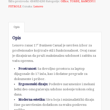
Šifra proizvoda:
4X40X54260
Kategorije:
Office
,
TORBE, RANČEVI I
FUTROLE
Oznaka:
Lenovo
Opis
Opis
Lenovo ranac 17″ Business Casual je savršen izbor za
profesionalce koji traže stil i funkcionalnost. Ovaj ranac
je dizajniran da pruži maksimalnu udobnost i zaštitu za
vašu opremu.
Prostranost:
Sa dovoljno prostora za laptop
dijagonale do 17 inča, kao i dodatne pregrade za
dokumente i pribor.
Ergonomski dizajn:
Podesive naramenice i mekani
leđni deo omogućavaju udobno nošenje tokom celog
dana.
Moderna estetika:
Siva boja i minimalistički dizajn
čine ga savršenim dodatkom za svaku poslovnu
priliku.