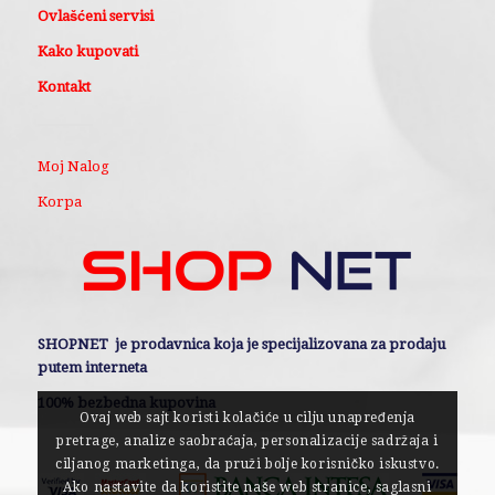
Ovlašćeni servisi
Kako kupovati
Kontakt
Moj Nalog
Korpa
SHOPNET je prodavnica koja je specijalizovana za prodaju
putem interneta
100% bezbedna kupovina
Ovaj web sajt koristi kolačiće u cilju unapređenja
pretrage, analize saobraćaja, personalizacije sadržaja i
ciljanog marketinga, da pruži bolje korisničko iskustvo.
Ako nastavite da koristite naše web stranice, saglasni