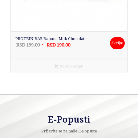
PROTEIN BAR Banana Milk Chocolate
Akcija!
Originalna
Trenutna
RSD
199.00
RSD
190.00
cena
cena
je
je:
bila:
RSD190.00.
Dodaj u korpu
RSD199.00.
E-Popusti
Prijavite se za naše E-Popuste