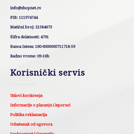
info@shopnet.rs
PIB: 111974744
Matični broj: 21584673
Šifra delatnosti: 4791
Banca Intesa: 160-6000000711718-59
Radno vreme: 09-16h
Korisnički servis
Uslovi korišćenja
Informacije o placanju i isporuci
Politika reklamacija
Odustanak od ugovora
Saobraznost i Garancija