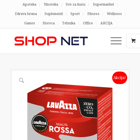
Apoteka
Vinoteka
Sve za kuću
Supermarket
Zdrava hrana
Suplementi
Sport
Fitness
Wellness
Games
Horeca
Tehnika
Office
AKCIJA
Akcija!