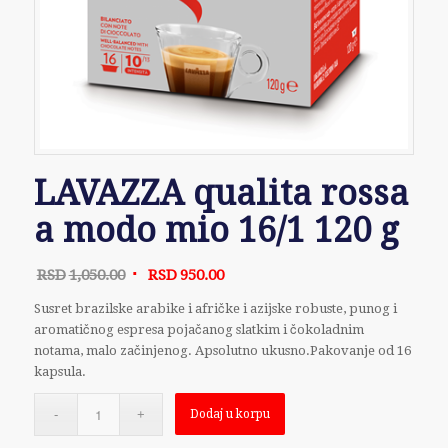
LAVAZZA qualita rossa
a modo mio 16/1 120 g
Originalna
Trenutna
RSD
1,050.00
RSD
950.00
cena
cena
Susret brazilske arabike i afričke i azijske robuste, punog i
je
je:
aromatičnog espresa pojačanog slatkim i čokoladnim
bila:
RSD950.00.
notama, malo začinjenog. Apsolutno ukusno.Pakovanje od 16
RSD1,050.00.
kapsula.
Dodaj u korpu