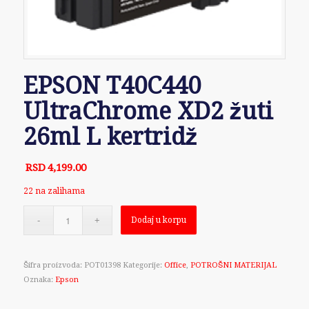
EPSON T40C440
UltraChrome XD2 žuti
26ml L kertridž
RSD
4,199.00
22 na zalihama
Dodaj u korpu
Šifra proizvoda:
POT01398
Kategorije:
Office
,
POTROŠNI MATERIJAL
Oznaka:
Epson