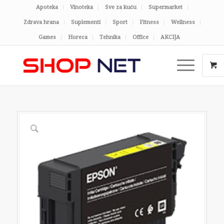
Apoteka
Vinoteka
Sve za kuću
Supermarket
Zdrava hrana
Suplementi
Sport
Fitness
Wellness
Games
Horeca
Tehnika
Office
AKCIJA