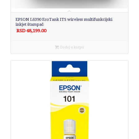
EPSON L6390 EcoTank ITS wireless multifunkcijski
inkjet štampač
RSD
48,199.00
Dodaj u korpu