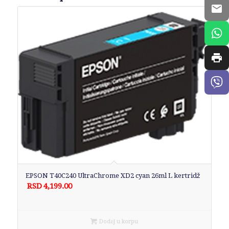
EPSON T40C240 UltraChrome XD2 cyan 26ml L kertridž
RSD
4,199.00
Dodaj u korpu