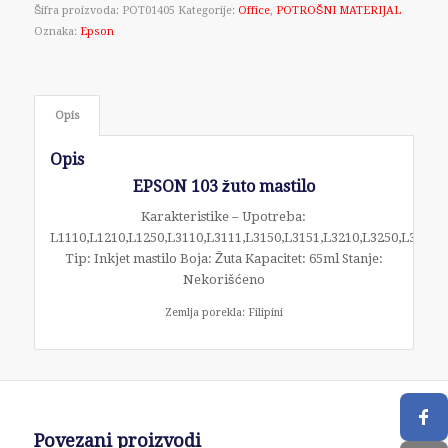
Šifra proizvoda:
POT01405
Kategorije:
Office
,
POTROŠNI MATERIJAL
Oznaka:
Epson
Opis
Opis
EPSON 103 žuto mastilo
Karakteristike – Upotreba:
L1110,L1210,L1250,L3110,L3111,L3150,L3151,L3210,L3250,L3251,
Tip: Inkjet mastilo Boja: Žuta Kapacitet: 65ml Stanje:
Nekorišćeno
Zemlja porekla: Filipini
Povezani proizvodi