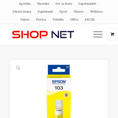
Apoteka
Vinoteka
Sve za kuću
Supermarket
Zdrava hrana
Suplementi
Sport
Fitness
Wellness
Games
Horeca
Tehnika
Office
AKCIJA