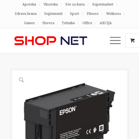
Apoteka
Vinoteka
Sve za kuću
Supermarket
Zdrava hrana
Suplementi
Sport
Fitness
Wellness
Games
Horeca
Tehnika
Office
AKCIJA