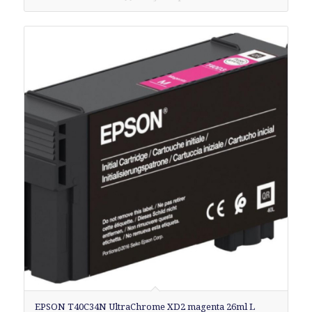
EPSON T40C34N UltraChrome XD2 magenta 26ml L