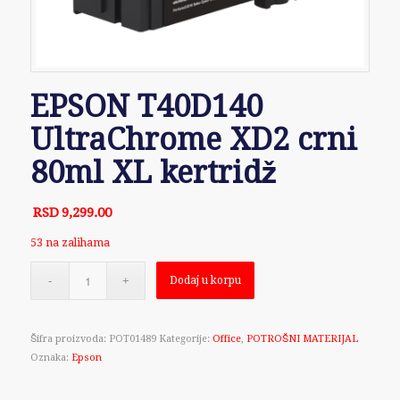
EPSON T40D140
UltraChrome XD2 crni
80ml XL kertridž
RSD
9,299.00
53 na zalihama
Dodaj u korpu
Šifra proizvoda:
POT01489
Kategorije:
Office
,
POTROŠNI MATERIJAL
Oznaka:
Epson