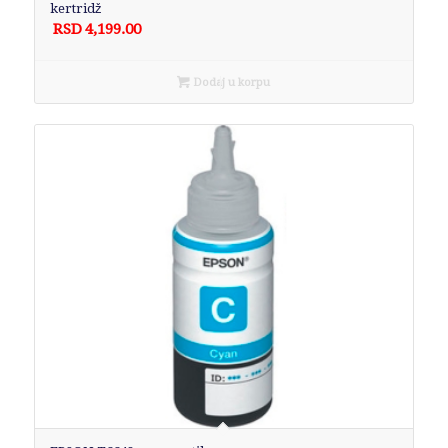
kertridž
RSD
4,199.00
Dodaj u korpu