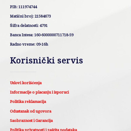
PIB: 111974744
Matični broj: 21584673
Šifra delatnosti: 4791
Banca Intesa: 160-6000000711718-59
Radno vreme: 09-16h
Korisnički servis
Uslovi korišćenja
Informacije o placanju i isporuci
Politika reklamacija
Odustanak od ugovora
Saobraznost i Garancija
Politika privatnosti i zaštita podataka