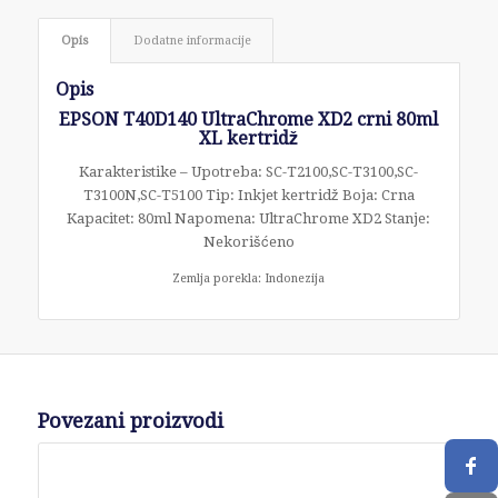
Opis
Dodatne informacije
Opis
EPSON T40D140 UltraChrome XD2 crni 80ml
XL kertridž
Karakteristike – Upotreba: SC-T2100,SC-T3100,SC-
T3100N,SC-T5100 Tip: Inkjet kertridž Boja: Crna
Kapacitet: 80ml Napomena: UltraChrome XD2 Stanje:
Nekorišćeno
Zemlja porekla: Indonezija
Povezani proizvodi