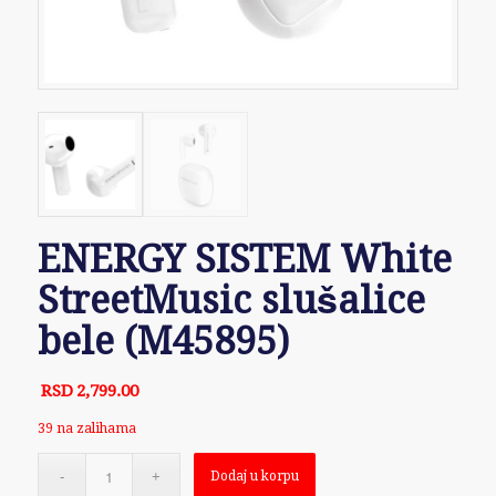
ENERGY SISTEM White
StreetMusic slušalice
bele (M45895)
RSD
2,799.00
39 na zalihama
Dodaj u korpu