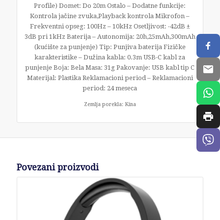
Profile) Domet: Do 20m Ostalo – Dodatne funkcije:
Kontrola jačine zvuka,Playback kontrola Mikrofon –
Frekventni opseg: 100Hz – 10kHz Osetljivost: -42dB ±
3dB pri 1kHz Baterija – Autonomija: 20h,25mAh,300mAh
(kućište za punjenje) Tip: Punjiva baterija Fizičke
karakteristike – Dužina kabla: 0.3m USB-C kabl za
punjenje Boja: Bela Masa: 31g Pakovanje: USB kabl tip C
Materijal: Plastika Reklamacioni period – Reklamacioni
period: 24 meseca
Zemlja porekla: Kina
Povezani proizvodi