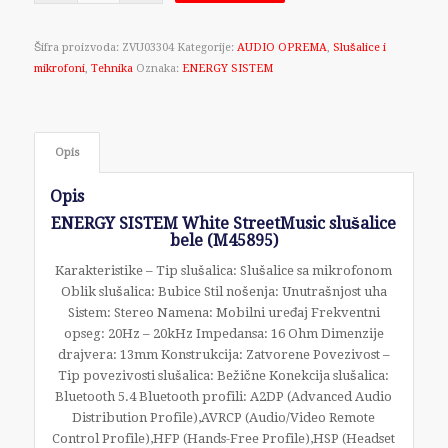
Šifra proizvoda:
ZVU03304
Kategorije:
AUDIO OPREMA
,
Slušalice i
mikrofoni
,
Tehnika
Oznaka:
ENERGY SISTEM
Opis
Opis
ENERGY SISTEM White StreetMusic slušalice
bele (M45895)
Karakteristike – Tip slušalica: Slušalice sa mikrofonom
Oblik slušalica: Bubice Stil nošenja: Unutrašnjost uha
Sistem: Stereo Namena: Mobilni uređaj Frekventni
opseg: 20Hz – 20kHz Impedansa: 16 Ohm Dimenzije
drajvera: 13mm Konstrukcija: Zatvorene Povezivost –
Tip povezivosti slušalica: Bežične Konekcija slušalica:
Bluetooth 5.4 Bluetooth profili: A2DP (Advanced Audio
Distribution Profile),AVRCP (Audio/Video Remote
Control Profile),HFP (Hands-Free Profile),HSP (Headset