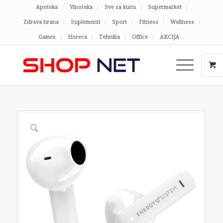
Apoteka
Vinoteka
Sve za kuću
Supermarket
Zdrava hrana
Suplementi
Sport
Fitness
Wellness
Games
Horeca
Tehnika
Office
AKCIJA