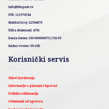
info@shopnet.rs
PIB: 111974744
Matični broj: 21584673
Šifra delatnosti: 4791
Banca Intesa: 160-6000000711718-59
Radno vreme: 09-16h
Korisnički servis
Uslovi korišćenja
Informacije o placanju i isporuci
Politika reklamacija
Odustanak od ugovora