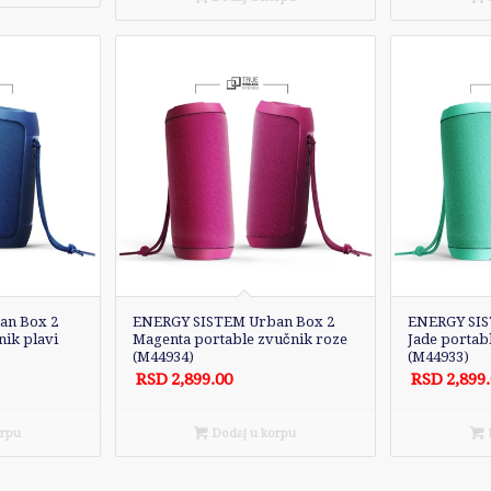
an Box 2
ENERGY SISTEM Urban Box 2
ENERGY SIS
nik plavi
Magenta portable zvučnik roze
Jade portab
(M44934)
(M44933)
RSD
2,899.00
RSD
2,899
orpu
Dodaj u korpu
D