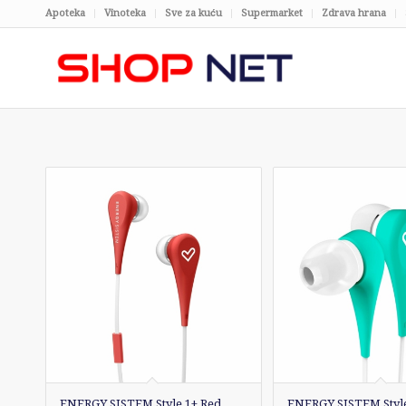
Apoteka
Vinoteka
Sve za kuću
Supermarket
Zdrava hrana
ENERGY SISTEM Style 1+ Red
ENERGY SISTEM Style