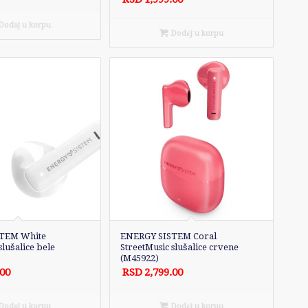
odaj u korpu
Dodaj u korpu
TEM White
ENERGY SISTEM Coral
slušalice bele
StreetMusic slušalice crvene
(M45922)
.00
RSD
2,799.00
odaj u korpu
Dodaj u korpu