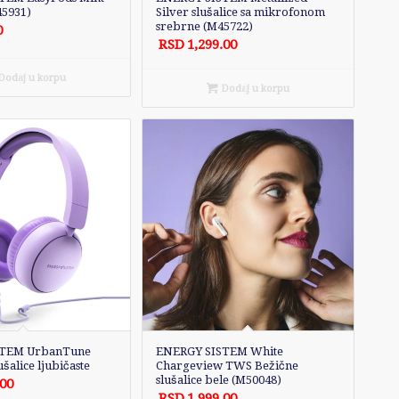
45931)
Silver slušalice sa mikrofonom
srebrne (M45722)
0
RSD
1,299.00
odaj u korpu
Dodaj u korpu
STEM UrbanTune
ENERGY SISTEM White
šalice ljubičaste
Chargeview TWS Bežične
slušalice bele (M50048)
.00
RSD
1,999.00