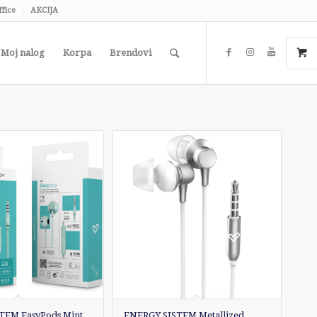
ffice
AKCIJA
Moj nalog
Korpa
Brendovi
TEM EasyPods Mint
ENERGY SISTEM Metallized