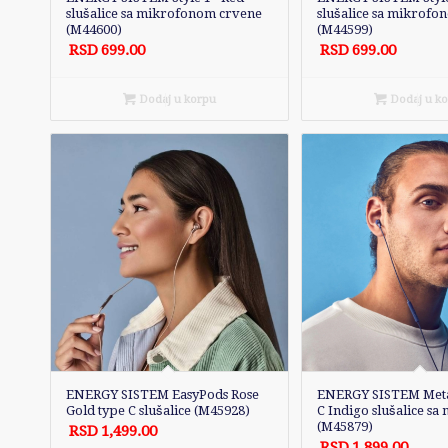
slušalice sa mikrofonom crvene
slušalice sa mikrofo
(M44600)
(M44599)
RSD
699.00
RSD
699.00
Dodaj u korpu
Dodaj u k
ENERGY SISTEM EasyPods Rose
ENERGY SISTEM Meta
Gold type C slušalice (M45928)
C Indigo slušalice s
(M45879)
RSD
1,499.00
RSD
1,899.00