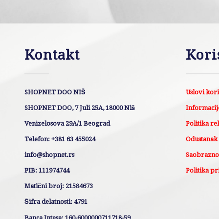
Kontakt
Kori
SHOPNET DOO NIŠ
Uslovi kor
SHOPNET DOO, 7 Juli 25A, 18000 Niš
Informacije
Venizelosova 29A/1 Beograd
Politika re
Telefon: +381 63 455024
Odustanak
info@shopnet.rs
Saobraznos
PIB: 111974744
Politika pr
Matični broj: 21584673
Šifra delatnosti: 4791
Banca Intesa: 160-6000000711718-59