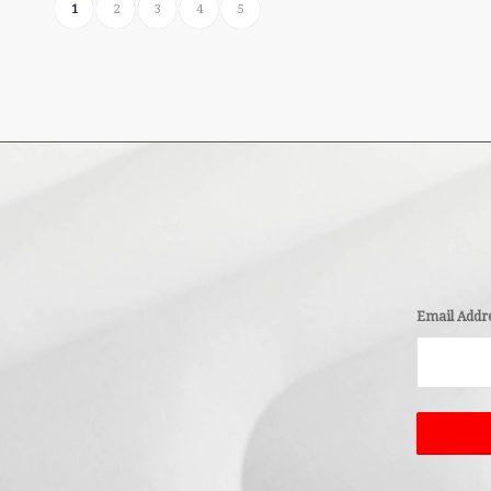
1
2
3
4
5
Email Addr