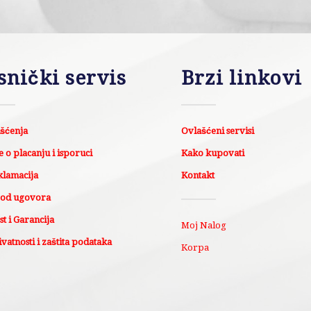
snički servis
Brzi linkovi
išćenja
Ovlašćeni servisi
 o placanju i isporuci
Kako kupovati
klamacija
Kontakt
 od ugovora
t i Garancija
Moj Nalog
ivatnosti i zaštita podataka
Korpa