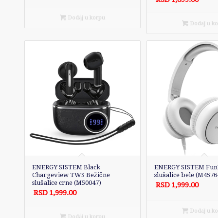
Dodaj u korpu
Dodaj u k
ENERGY SISTEM Black
ENERGY SISTEM Fun
Chargeview TWS Bežične
slušalice bele (M4576
slušalice crne (M50047)
RSD
1,999.00
RSD
1,999.00
Dodaj u k
Dodaj u korpu