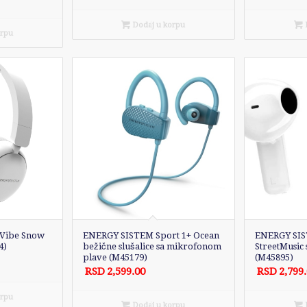
Dodaj u korpu
D
orpu
Vibe Snow
ENERGY SISTEM Sport 1+ Ocean
ENERGY SIS
4)
bežične slušalice sa mikrofonom
StreetMusic 
plave (M45179)
(M45895)
RSD
2,599.00
RSD
2,799
orpu
Dodaj u korpu
D