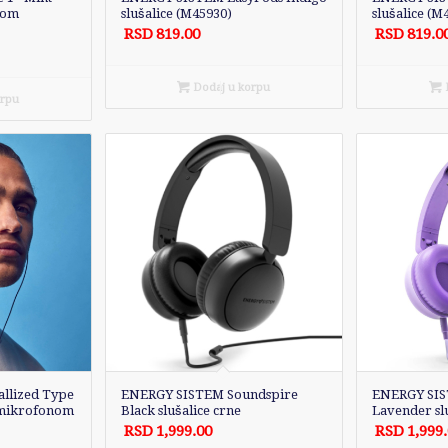
nom
slušalice (M45930)
slušalice (M
RSD
819.00
RSD
819.0
Dodaj u korpu
D
orpu
llized Type
ENERGY SISTEM Soundspire
ENERGY SI
a mikrofonom
Black slušalice crne
Lavender slu
RSD
1,999.00
RSD
1,999