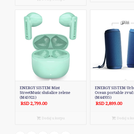
ENERGY SISTEM Mint
ENERGY SISTEM Urb
StreetMusic slušalice zelene
Ocean portable zvuč
(M45921)
(M44935)
RSD
2,799.00
RSD
2,899.00
Dodaj u korpu
Dodaj u k