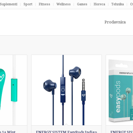
Suplementi
Sport
Fitness
Wellness
Games
Horeca
Tehnika
O
Prodavnica
 1+ Mint
ENERGY SISTEM EasyPods Indigo
ENERGY SIS