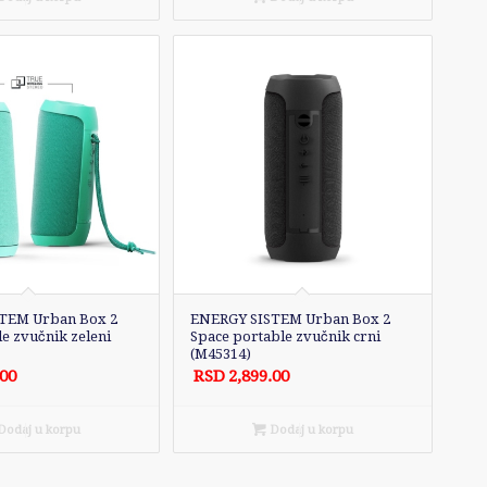
TEM Urban Box 2
ENERGY SISTEM Urban Box 2
le zvučnik zeleni
Space portable zvučnik crni
(M45314)
.00
RSD
2,899.00
odaj u korpu
Dodaj u korpu