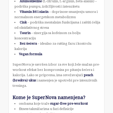
Aminokiseline
(L-citrulin, L-arginin, beta-alanin) –
podrška pumpu, izdržljivosti i intenzitetu
Vitamin B6 i niacin
– doprinose smanjenju umora i
normalnom energetskom metabolizmu
Cink
– podrška mentalnim funkcijama i zaštiti ćelija
od oksidativnog stresa
Taurin
– sinergija sa kofeinom za bolju
koncentraciju
Bez šećera
– idealno za cutting fazu i kontrolu
kalorija
Vegan formula
SuperNova je savršen izbor za sve koji žele snažan pre-
workout efekat bez kompromisa po pitanju šećera i
kalorija. Lako se priprema, ima osvežavajući
peach
(breskva) ukus
i namenjen je upotrebi pre intenzivnih
treninga.
Kome je SuperNova namenjena?
osobama koje traže
sugar-free pre-workout
fitness takmičarima u fazi definicije