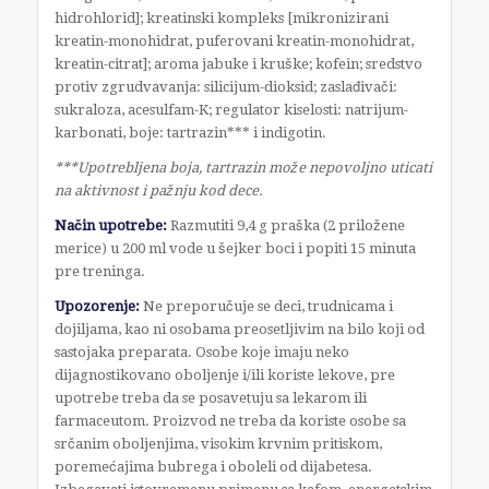
hidrohlorid]; kreatinski kompleks [mikronizirani
kreatin-monohidrat, puferovani kreatin-monohidrat,
kreatin-citrat]; aroma jabuke i kruške; kofein; sredstvo
protiv zgrudvavanja: silicijum-dioksid; zaslađivači:
sukraloza, acesulfam-K; regulator kiselosti: natrijum-
karbonati, boje: tartrazin*** i indigotin.
***Upotrebljena boja, tartrazin može nepovoljno uticati
na aktivnost i pažnju kod dece.
Način upotrebe:
Razmutiti 9,4 g praška (2 priložene
merice) u 200 ml vode u šejker boci i popiti 15 minuta
pre treninga.
Upozorenje:
Ne preporučuje se deci, trudnicama i
dojiljama, kao ni osobama preosetljivim na bilo koji od
sastojaka preparata. Osobe koje imaju neko
dijagnostikovano oboljenje i/ili koriste lekove, pre
upotrebe treba da se posavetuju sa lekarom ili
farmaceutom. Proizvod ne treba da koriste osobe sa
srčanim oboljenjima, visokim krvnim pritiskom,
poremećajima bubrega i oboleli od dijabetesa.