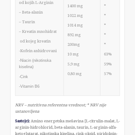
od kojih L-Arginin
1400 mg
*
– Beta-alanin
1022 mg
*
– Taurin
1014 mg
*
– Kreatin mnohidrat
892 mg
*
od kojeg kreatin
200mg
*
-Kofein anhidrovani
10 mg
63%
-Niacin (nikotinska
5,9 mg
59%
kiselina)
0,80 mg
57%
-Cink
-Vitamin B6
NRV – nutritivna referentna vrednost; * NRV nije
ustanovljena
Sastojci:
Amino energetska mešavina
[L-citrulin-malat, L-
arginin-hidrohlorid, beta-alanin, taurin, L-arginin-alfa-
ketoglutarat, nikotinska kiselina, cink-oksid, piridoksin-