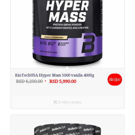
BioTechUSA Hyper Mass 5000 vanila 4000g
Akcija!
Originalna
Trenutna
RSD
6,250.00
RSD
5,990.00
cena
cena
je
je:
bila:
RSD5,990.00.
Dodaj u korpu
RSD6,250.00.