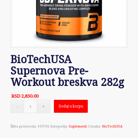
BioTechUSA
Supernova Pre-
Workout breskva 282g
RSD
2,850.00
Dodaj u korpu
Šifra proizvoda:
SV0701
Kategorija:
Suplementi
Oznaka:
BioTechUSA