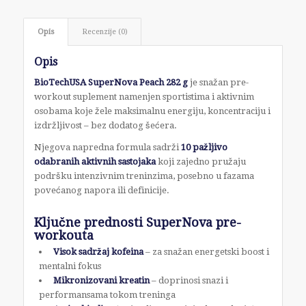
Opis
Recenzije (0)
Opis
BioTechUSA SuperNova Peach 282 g
je snažan pre-
workout suplement namenjen sportistima i aktivnim
osobama koje žele maksimalnu energiju, koncentraciju i
izdržljivost – bez dodatog šećera.
Njegova napredna formula sadrži
10 pažljivo
odabranih aktivnih sastojaka
koji zajedno pružaju
podršku intenzivnim treninzima, posebno u fazama
povećanog napora ili definicije.
Ključne prednosti SuperNova pre-
workouta
Visok sadržaj kofeina
– za snažan energetski boost i
mentalni fokus
Mikronizovani kreatin
– doprinosi snazi i
performansama tokom treninga