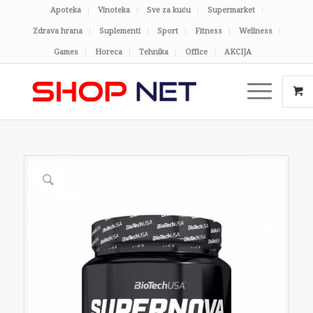
Apoteka
Vinoteka
Sve za kuću
Supermarket
Zdrava hrana
Suplementi
Sport
Fitness
Wellness
Games
Horeca
Tehnika
Office
AKCIJA