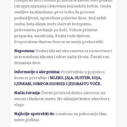
Izbegavati istovremenu primenu sa kafom, energetskim
i drugim napicima i lekovima koji sadrže kofein. Osobe
osetljive na stimulanse, prvo treba da procene
podnošljivost, upotrebom polovine doze. Kod nekih
osoba, beta-alanin može izazvati bezopasno,
privremeno peckanje po koži. Tokom primene
preparata, unositi min. 8 čaša vode dnevno.
Preporučene dnevne doze se ne smeju prekoračiti.
Napomena:
Dodaci ishrani nisu zamena za raznovrsnu i
uravnoteženu ishranu i zdrav način života. Čuvati van
domašaja dece.
Informacije o alergenima:
Proizvedeno u pogonu u
kome se prerađuje i
MLEKO, JAJA, GLUTEN, SOJA,
LJUSKARI, SUMPOR-DIOKSID I JEZGRASTO VOĆE.
Način čuvanja:
Čuvati proizvod dobro zatvoren, na
suvom i hladnom mestu. Ne uklanjati kesicu adsorbera
vlage.
Najbolje upotrebiti do:
označeno na pakovanju (dan,
mesec,godina).