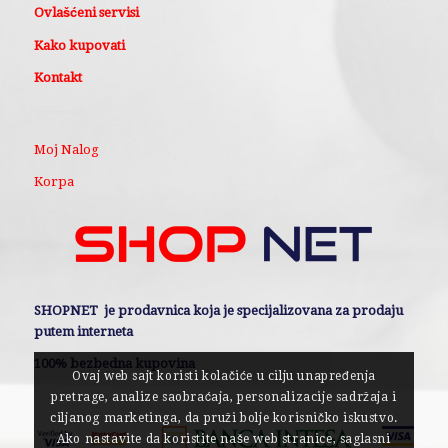
Ovlašćeni servisi
Kako kupovati
Kontakt
Moj Nalog
Korpa
SHOPNET je prodavnica koja je specijalizovana za prodaju
putem interneta
100% bezbedna kupovina
Ovaj web sajt koristi kolačiće u cilju unapređenja
pretrage, analize saobraćaja, personalizacije sadržaja i
ciljanog marketinga, da pruži bolje korisničko iskustvo.
Ako nastavite da koristite naše web stranice, saglasni