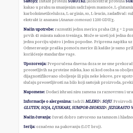
Sastojci:
Instant proteini
SURUTKE
[koncentrat proteina
SUR
kakao u prahu sa smanjenim sadržajem masnoće, L-glutamin
karboksimetilceluloza, L-arginin, so, L-leucin, zaslađivač: su
ekstrakt iz ananasa (
Ananas comosus
) 1200 GDU/g.
Način upotrebe:
razmutiti jednu mericu praha (28 g = 2 pun
prvih 45 minuta nakon treninga. Može se uzeti još jedna doz
jednu porciju ujutro i jednu popodne. Priprema napitka uz p
Odmeravanje praška pomoću merice ili kašike je samo prib
korišćenje standardne vage.
Upozorenja:
Preporučena dnevna doza se ne sme prekoračiti
preosetljivih na proteine mleka, kao ni kod osoba sa obolje
dijagnostifikovano oboljenje ili piju neke lekove, pre upot
slučaju preosetljivosti na bilo koji sastojak proizvoda, prek
Napomene:
Dodaci ishrani nisu zamena za raznovrsnu i ur
Informacije o alergenima:
Sadrži
MLEKO
i
SOJU
. Proizvodi
GLUTEN, SOJA, LJUSKARI, SUMPOR-DIOKSID
i
JEZGRASTO 
Način čuvanja:
čuvati dobro zatvoreno na tamnom i hladn
Serija:
označeno na pakovanju (LOT broj).