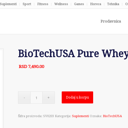
Suplementi
Sport
Fitness
Wellness
Games
Horeca
Tehnika
O
Prodavnica
BioTechUSA Pure Whey 
RSD
7,490.00
Dodaj u korpu
Šifra proizvoda:
SV0203
Kategorija:
Suplementi
Oznaka:
BioTechUSA