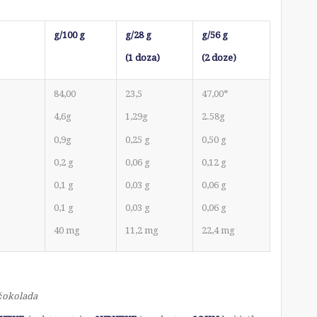
g/100 g
g/28 g
g/56 g
(1 doza)
(2 doze)
84,00
23,5
47,00*
4,6g
1,29g
2.58g
0,9g
0,25 g
0,50 g
0,2 g
0,06 g
0,12 g
0,1 g
0,03 g
0,06 g
0,1 g
0,03 g
0,06 g
40 mg
11,2 mg
22,4 mg
 čokolada