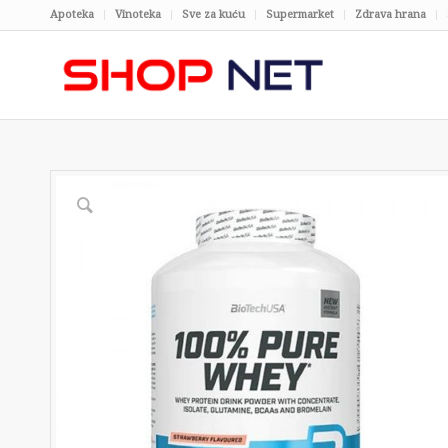
Apoteka
Vinoteka
Sve za kuću
Supermarket
Zdrava hrana