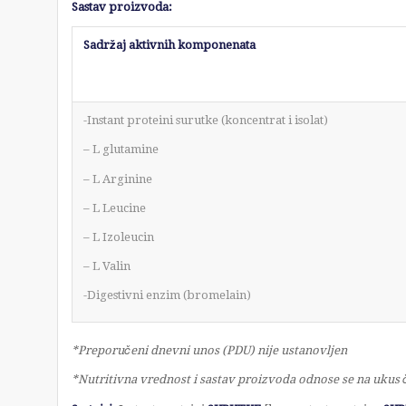
Sastav proizvoda:
Sadržaj aktivnih komponenata
-Instant proteini surutke (koncentrat i isolat)
– L glutamine
– L Arginine
– L Leucine
– L Izoleucin
– L Valin
-Digestivni enzim (bromelain)
*Preporučeni dnevni unos (PDU) nije ustanovljen
*Nutritivna vrednost i sastav proizvoda odnose se na ukus