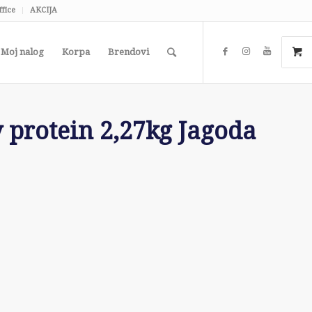
ffice
AKCIJA
Moj nalog
Korpa
Brendovi
protein 2,27kg Jagoda