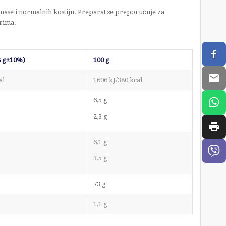
mase i normalnih kostiju. Preparat se preporučuje za
orima.
8 g±10%)
100 g
al
1606 kJ/380 kcal
6,5 g
2,3 g
6,1 g
3,5 g
73 g
1,1 g