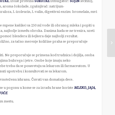
UTKE
, izolat proteina
SURUTKE
(emulgator:
SOJIN
lecitin)],
, aroma čokolade, zgušnjivač: natrijum-
kraloza, L-izoleucin, L-valin, digestivni enzim: bromelain, suvi
e supene kašike) sa 250 ml vode ili obranog mleka i popiti u
a, najbolje između obroka. Danima kada se ne trenira, uzeti
omoć blendera ili šejkera daje najbolji rezultat.
ližno, za tačno merenje količine praha se preporučuje
. Ne preporučuje se primena kod trudnica i dojilja, osoba
njima bubrega i jetre. Osobe koje imaju neko
rebe treba da se posavetuju sa lekarom ili farmaceutom. U
inuti upotrebu i konsultovati se sa lekarom.
avnoteženu ishranu. Čuvati van domašaja dece.
 se u pogonu u kome se za izradu hrane koriste
MLEKO, JAJA,
VOĆE
.
om mestu.