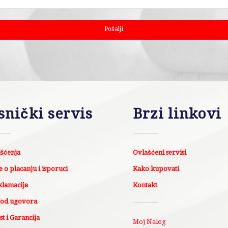
snički servis
Brzi linkovi
išćenja
Ovlašćeni servisi
 o placanju i isporuci
Kako kupovati
klamacija
Kontakt
 od ugovora
t i Garancija
Moj Nalog