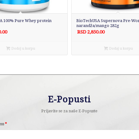
A 100% Pure Whey protein
BioTechUSA Supernova Pre-Wo
narandža/mango 282g
0.00
RSD
2,850.00
Dodaj u korpu
Dodaj u korpu
E-Popusti
Prijavite se za naše E-Popuste
ess
*