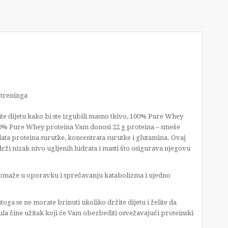
 treninga
žite dijetu kako bi ste izgubili masno tkivo, 100% Pure Whey
00% Pure Whey proteina Vam donosi 22 g proteina – smeše
lata proteina surutke, koncentrata surutke i glutamina. Ovaj
drži nizak nivo ugljenih hidrata i masti što osigurava njegovu
pomaže u oporavku i sprečavanju katabolizma i ujedno
oga se ne morate brinuti ukoliko držite dijetu i želite da
rmula čine užitak koji će Vam obezbediti osvežavajući proteinski