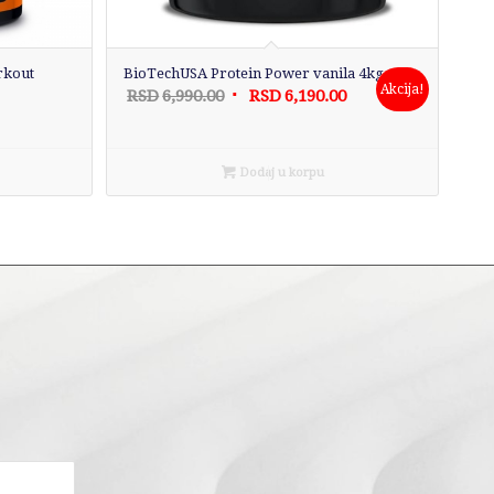
rkout
BioTechUSA Protein Power vanila 4kg
Akcija!
Originalna
Trenutna
RSD
6,990.00
RSD
6,190.00
cena
cena
je
je:
bila:
RSD6,190.00.
Dodaj u korpu
RSD6,990.00.