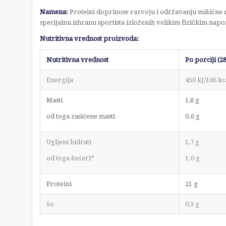
Namena:
Proteini doprinose razvoju i održavanju mišićne 
specijalnu ishranu sportista izloženih velikim fizičkim nap
Nutritivna vrednost proizvoda:
Nutritivna vrednost
Po porciji (2
Energija
450 kJ/106 kc
Masti
1,8 g
od toga zasićene masti
0.6 g
Ugljeni hidrati
1,7 g
od toga šećeri*
1.0 g
Proteini
21 g
So
0,3 g