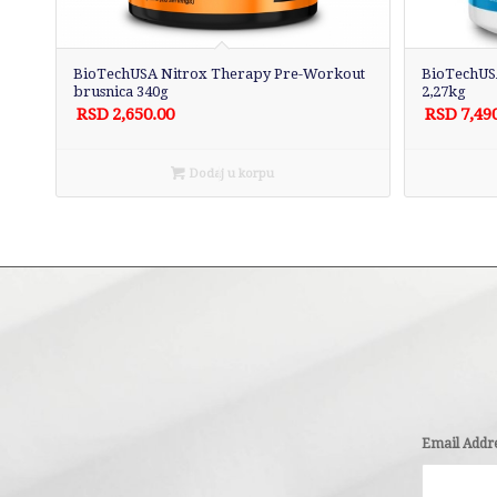
BioTechUSA Nitrox Therapy Pre-Workout
BioTechUS
brusnica 340g
2,27kg
RSD
2,650.00
RSD
7,49
Dodaj u korpu
Email Addr