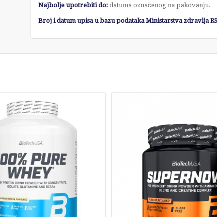
Najbolje upotrebiti do:
datuma označenog na pakovanju.
Broj i datum upisa u bazu podataka Ministarstv
a zdravlja R