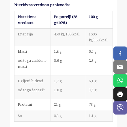
Nutritivna vrednost proizvoda:
Nutritivna
Po porciji (28
100 g
vrednost
g±10%)
Energija
450 kJ/106 kcal
1606
kJ/380 kcal
Masti
1,8 g
6,5 g
od toga zasićene
0.6 g
2,3 g
masti
Ugljeni hidrati
1,7 g
6,1 g
od toga šećeri*
1.0 g
3,5 g
Proteini
21 g
73 g
So
0,3 g
1,1 g