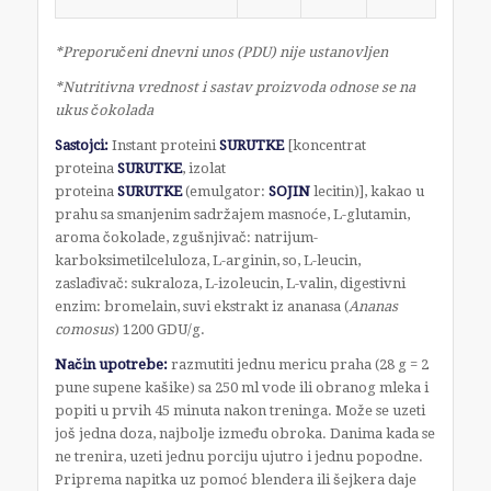
*Preporučeni dnevni unos (PDU) nije ustanovljen
*Nutritivna vrednost i sastav proizvoda odnose se na
ukus čokolada
Sastojci:
Instant proteini
SURUTKE
[koncentrat
proteina
SURUTKE
, izolat
proteina
SURUTKE
(emulgator:
SOJIN
lecitin)], kakao u
prahu sa smanjenim sadržajem masnoće, L-glutamin,
aroma čokolade, zgušnjivač: natrijum-
karboksimetilceluloza, L-arginin, so, L-leucin,
zaslađivač: sukraloza, L-izoleucin, L-valin, digestivni
enzim: bromelain, suvi ekstrakt iz ananasa (
Ananas
comosus
) 1200 GDU/g.
Način upotrebe:
razmutiti jednu mericu praha (28 g = 2
pune supene kašike) sa 250 ml vode ili obranog mleka i
popiti u prvih 45 minuta nakon treninga. Može se uzeti
još jedna doza, najbolje između obroka. Danima kada se
ne trenira, uzeti jednu porciju ujutro i jednu popodne.
Priprema napitka uz pomoć blendera ili šejkera daje