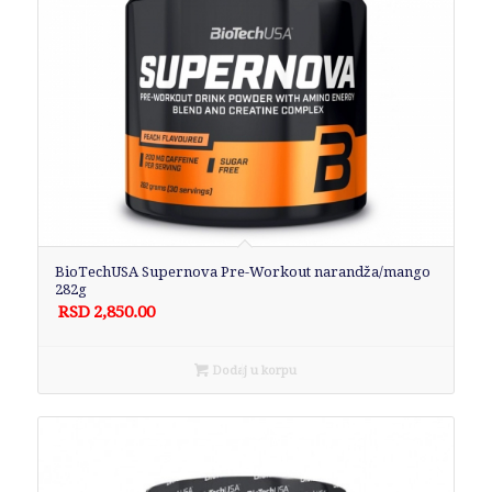
BioTechUSA Supernova Pre-Workout narandža/mango
282g
RSD
2,850.00
Dodaj u korpu