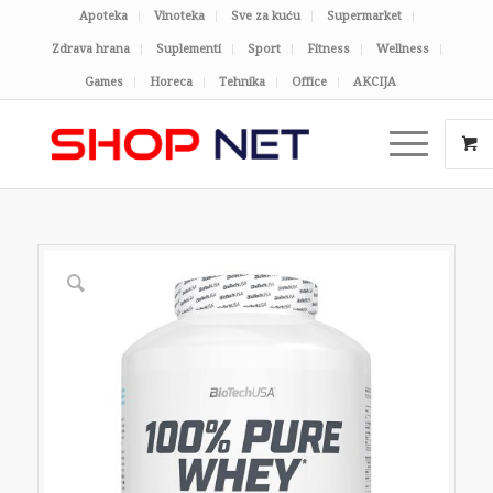
Apoteka
Vinoteka
Sve za kuću
Supermarket
Zdrava hrana
Suplementi
Sport
Fitness
Wellness
Games
Horeca
Tehnika
Office
AKCIJA