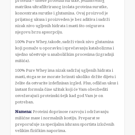
proteina – smeše proteina surutke, jedinstvenog
matriksa ultrafiltriranog izolata proteina surutke,
koncentrata surutke i glutamina. Ovaj proizvod je
prijatnog ukusa i proizveden je bez aditiva i sadrži
nizak nivo ugljenih hidrata i masti što osigurava
njegovu brzu apsorpciju.
100% Pure Whey, takođe, sadrži visok nivo glutamina
koji pomaže u oporavku i sprečavanju katabolizma i
ujedno učestvuje u anaboličkim procesima (izgradnji
mišića).
100% Pure Whey ima nizak sadržaj ugljenih hidrata i
masti, stoga se ne morate brinuti ukoliko držite dijetu i
želite da ostvarite izdefinisan izgled. Plus, odličan ukus i
instant formula čine užitak koji će Vam obezbediti
osvežavajući proteinski šejk kad god Vam je on
potreban.
Namena:
Proteini doprinose razvoju i održavanju
mišićne mase i normalnih kostiju. Preparat se
preporučuje za specijalnu ishranu sportista izloženih
velikim fizičkim naporima.