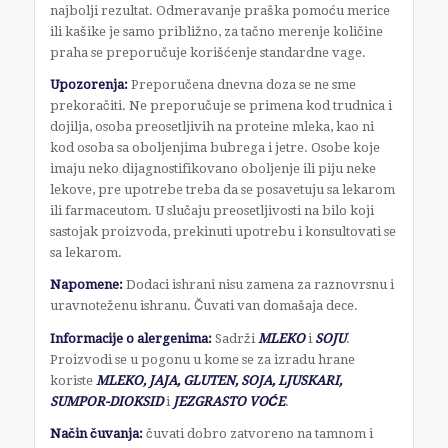
najbolji rezultat. Odmeravanje praška pomoću merice
ili kašike je samo približno, za tačno merenje količine
praha se preporučuje korišćenje standardne vage.
Upozorenja:
Preporučena dnevna doza se ne sme
prekoračiti. Ne preporučuje se primena kod trudnica i
dojilja, osoba preosetljivih na proteine mleka, kao ni
kod osoba sa oboljenjima bubrega i jetre. Osobe koje
imaju neko dijagnostifikovano oboljenje ili piju neke
lekove, pre upotrebe treba da se posavetuju sa lekarom
ili farmaceutom. U slučaju preosetljivosti na bilo koji
sastojak proizvoda, prekinuti upotrebu i konsultovati se
sa lekarom.
Napomene:
Dodaci ishrani nisu zamena za raznovrsnu i
uravnoteženu ishranu. Čuvati van domašaja dece.
Informacije o alergenima:
Sadrži
MLEKO
i
SOJU
.
Proizvodi se u pogonu u kome se za izradu hrane
koriste
MLEKO, JAJA, GLUTEN, SOJA, LJUSKARI,
SUMPOR-DIOKSID
i
JEZGRASTO VOĆE
.
Način čuvanja:
čuvati dobro zatvoreno na tamnom i