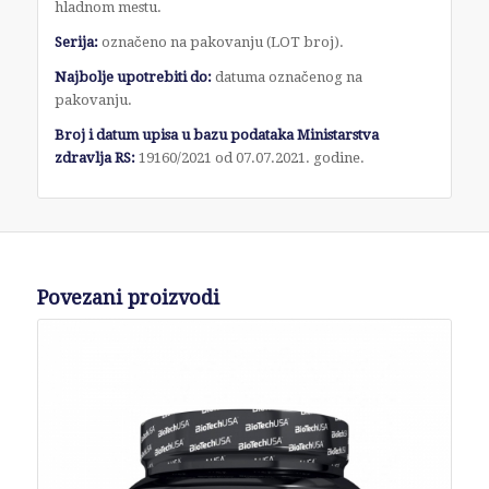
hladnom mestu.
Serija:
označeno na pakovanju (LOT broj).
Najbolje upotrebiti do:
datuma označenog na
pakovanju.
Broj i datum upisa u bazu podataka Ministarstv
a
zdravlja RS:
19160/2021 od 07.07.2021. godine.
Povezani proizvodi