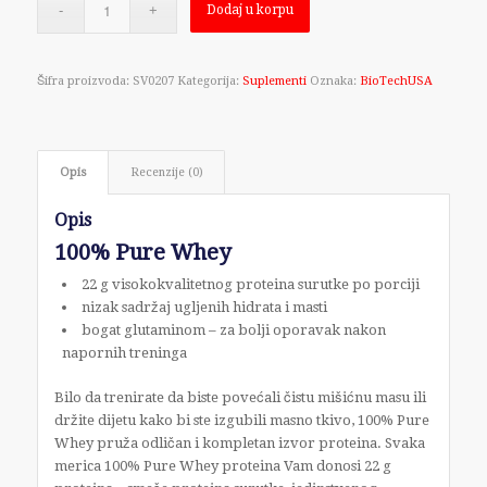
Dodaj u korpu
Šifra proizvoda:
SV0207
Kategorija:
Suplementi
Oznaka:
BioTechUSA
Opis
Recenzije (0)
Opis
100% Pure Whey
22 g visokokvalitetnog proteina surutke po porciji
nizak sadržaj ugljenih hidrata i masti
bogat glutaminom – za bolji oporavak nakon
napornih treninga
Bilo da trenirate da biste povećali čistu mišićnu masu ili
držite dijetu kako bi ste izgubili masno tkivo, 100% Pure
Whey pruža odličan i kompletan izvor proteina. Svaka
merica 100% Pure Whey proteina Vam donosi 22 g