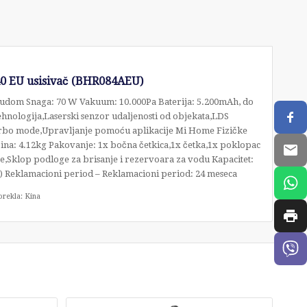
0 EU usisivač (BHR084AEU)
posudom Snaga: 70 W Vakuum: 10.000Pa Baterija: 5.200mAh, do
tehnologija,Laserski senzor udaljenosti od objekata,LDS
rbo mode,Upravljanje pomoću aplikacije Mi Home Fizičke
na: 4.12kg Pakovanje: 1x bočna četkica,1x četka,1x poklopac
,Sklop podloge za brisanje i rezervoara za vodu Kapacitet:
u) Reklamacioni period – Reklamacioni period: 24 meseca
orekla: Kina