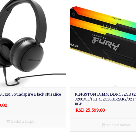
TEM Soundspire Black slušalice
KINGSTON DIMM DDR4 32GB (2x
3200MT/s KF432C16BB2AK2/32 Fu
RGB
9.00
RSD
25,599.00
Dodaj u korpu
Dodaj u korpu