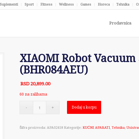
Suplementi
Sport
Fitness
Wellness
Games
Horeca
Tehnika
O
Prodavnica
XIAOMI Robot Vacuum S
(BHR084AEU)
RSD
20,899.00
60 na zalihama
Dodaj u korpu
Šifra proizvoda:
APA02418
Kategorije:
KUĆNI APARATI
,
Tehnika
,
Usisiva