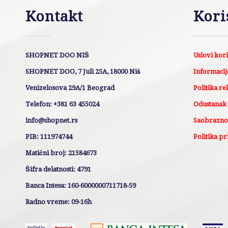
Kontakt
Kori
SHOPNET DOO NIŠ
Uslovi kor
SHOPNET DOO, 7 Juli 25A, 18000 Niš
Informacije
Venizelosova 29A/1 Beograd
Politika re
Telefon: +381 63 455024
Odustanak
info@shopnet.rs
Saobraznos
PIB: 111974744
Politika pr
Matični broj: 21584673
Šifra delatnosti: 4791
Banca Intesa: 160-6000000711718-59
Radno vreme: 09-16h