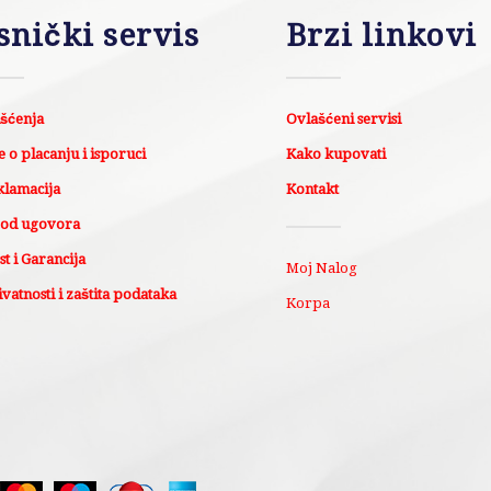
snički servis
Brzi linkovi
išćenja
Ovlašćeni servisi
 o placanju i isporuci
Kako kupovati
klamacija
Kontakt
 od ugovora
t i Garancija
Moj Nalog
ivatnosti i zaštita podataka
Korpa