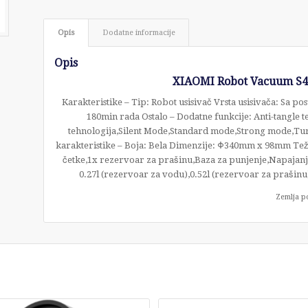
Opis
Dodatne informacije
Opis
XIAOMI Robot Vacuum S4
Karakteristike – Tip: Robot usisivač Vrsta usisivača: Sa 
180min rada Ostalo – Dodatne funkcije: Anti-tangle 
tehnologija,Silent Mode,Standard mode,Strong mode,Tu
karakteristike – Boja: Bela Dimenzije: Φ340mm x 98mm Teži
četke,1x rezervoar za prašinu,Baza za punjenje,Napajanje
0.27l (rezervoar za vodu),0.52l (rezervoar za prašin
Zemlja p