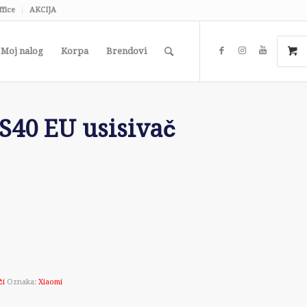
ffice
AKCIJA
Moj nalog
Korpa
Brendovi
40 EU usisivač
či
Oznaka:
Xiaomi