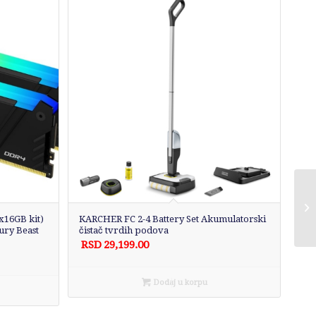
16GB kit)
KARCHER FC 2-4 Battery Set Akumulatorski
ry Beast
čistač tvrdih podova
RSD
29,199.00
Dodaj u korpu