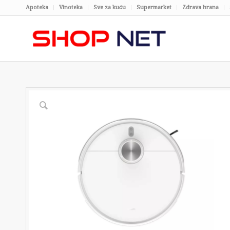
Apoteka
Vinoteka
Sve za kuću
Supermarket
Zdrava hrana