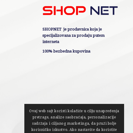
SHOPNET je prodavnica koja je
specijalizovana za prodaju putem
interneta
100% bezbedna kupovina
Ovaj web sajt koristi kolačiće u cilju unapređenja
pretrage, analize saobraćaja, personalizacije
sadržaja i ciljanog marketinga, da pruži bolje
korisničko iskustvo. Ako nastavite da koristite