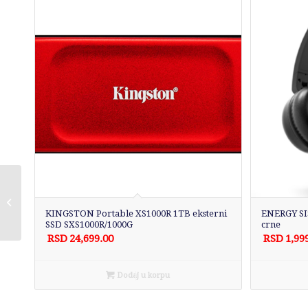
WHIRLPOOL
WTX6019DCF
KINGSTON Portable XS1000R 1TB eksterni
ENERGY SIS
Ugradna ploča
SSD SXS1000R/1000G
crne
RSD
24,699.00
RSD
1,99
Dodaj u korpu