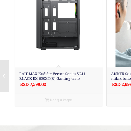
DELL 27 inch
RAIDMAX Kućište Vector Series V211
ANKER Sou
E2725HM 100Hz Pro
BLACK RX-650XT(B) Gaming crno
mikrofono
IPS monitor
RSD
7,599.00
RSD
2,69
Dodaj u korpu