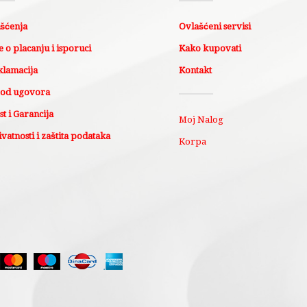
išćenja
Ovlašćeni servisi
 o placanju i isporuci
Kako kupovati
klamacija
Kontakt
 od ugovora
t i Garancija
Moj Nalog
ivatnosti i zaštita podataka
Korpa