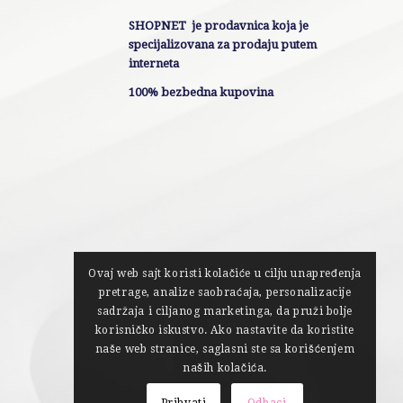
SHOPNET je prodavnica koja je
specijalizovana za prodaju putem
interneta
100% bezbedna kupovina
Ovaj web sajt koristi kolačiće u cilju unapređenja
pretrage, analize saobraćaja, personalizacije
sadržaja i ciljanog marketinga, da pruži bolje
korisničko iskustvo. Ako nastavite da koristite
naše web stranice, saglasni ste sa korišćenjem
naših kolačića.
Prihvati
Odbaci