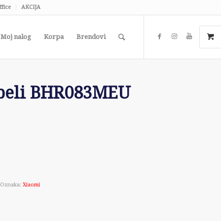
ffice
AKCIJA
Moj nalog
Korpa
Brendovi
 beli BHR083MEU
Oznaka:
Xiaomi