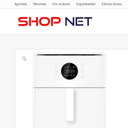
Apoteka
Vinoteka
Sve za kuću
Supermarket
Zdrava hrana