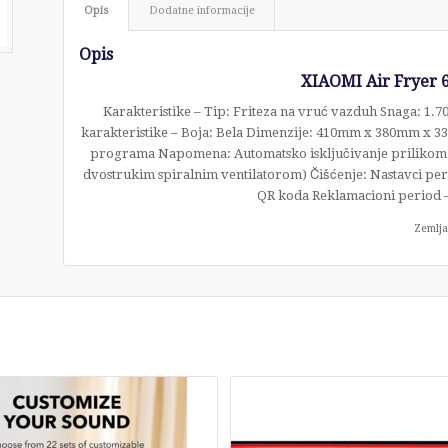
Opis
Dodatne informacije
Opis
XIAOMI Air Fryer 
Karakteristike – Tip: Friteza na vruć vazduh Snaga: 1.
karakteristike – Boja: Bela Dimenzije: 410mm x 380mm x 330
programa Napomena: Automatsko isključivanje prilikom o
dvostrukim spiralnim ventilatorom) Čišćenje: Nastavci peri
QR koda Reklamacioni period –
Zemlja