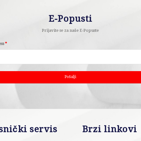
E-Popusti
Prijavite se za naše E-Popuste
ess
*
snički servis
Brzi linkovi