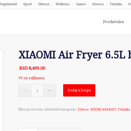
Suplementi
Sport
Fitness
Wellness
Games
Horeca
Tehnika
O
Prodavnica
XIAOMI Air Fryer 6.5L
RSD
8,499.00
99 na zalihama
Dodaj u korpu
Šifra proizvoda:
APA02600
Kategorije:
Friteze
,
KUĆNI APARATI
,
Tehnika