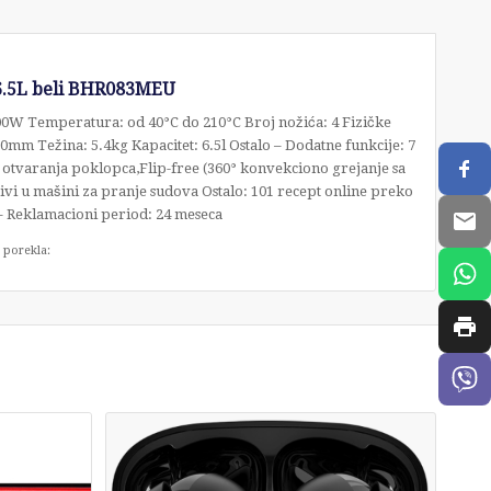
6.5L beli BHR083MEU
700W Temperatura: od 40°C do 210°C Broj nožića: 4 Fizičke
mm Težina: 5.4kg Kapacitet: 6.5l Ostalo – Dodatne funkcije: 7
tvaranja poklopca,Flip-free (360° konvekciono grejanje sa
vi u mašini za pranje sudova Ostalo: 101 recept online preko
 Reklamacioni period: 24 meseca
 porekla: