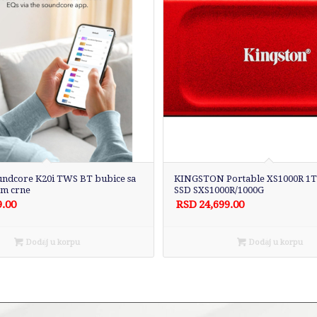
ndcore K20i TWS BT bubice sa
KINGSTON Portable XS1000R 1TB
m crne
SSD SXS1000R/1000G
9.00
RSD
24,699.00
Dodaj u korpu
Dodaj u korpu