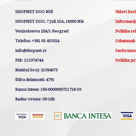
SHOPNET DOO NIŠ
Uslovi kor
SHOPNET DOO, 7 Juli 25A, 18000 Niš
Informacije
Venizelosova 29A/1 Beograd
Politika re
Telefon: +381 63 455024
Odustanak
info@shopnet.rs
Saobraznos
PIB: 111974744
Politika pr
Matični broj: 21584673
Šifra delatnosti: 4791
Banca Intesa: 160-6000000711718-59
Radno vreme: 09-16h