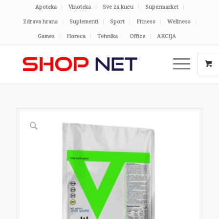
Apoteka
Vinoteka
Sve za kuću
Supermarket
Zdrava hrana
Suplementi
Sport
Fitness
Wellness
Games
Horeca
Tehnika
Office
AKCIJA