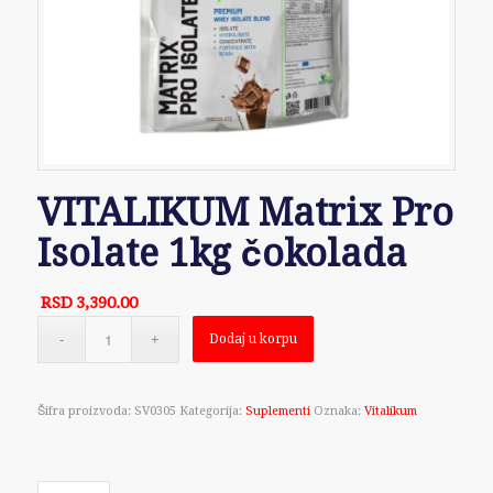
VITALIKUM Matrix Pro
Isolate 1kg čokolada
RSD
3,390.00
Dodaj u korpu
Šifra proizvoda:
SV0305
Kategorija:
Suplementi
Oznaka:
Vitalikum