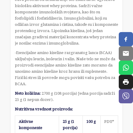
biološku aktivnost whey proteina. Sadrži važne
komponente imunoloških svojstava, kao što su
fosfolipidi i fosfatidilserin. Imunoglobulini, koji su
odličan izvor glutamina i cistina, takođe su i komponente
protenskog izvora. Lipoinska kiselina, još jedan
značajan gradivni materijal koncentrata whey proteina
je nosilac enzima i imunoglobulina.
-Esencijalne amino kiseline razgranatog lanca (BCAA)
uključuju leucin, isoleucin i valin. Naše telo ne može da
proizvodi esencijalne amino kiseline zato moramo da
unosimo amino kiseline kroz hranu ili suplemente.
Fizički stres ili povrede mogu povisiti vašu potrebu za
BCAA.
Neto količina
:
2700 g (108 porcija) Jedna porcija sadrži
25 g (1 nepun dozer).
Nutritivna vrednost proizvoda:
Aktivne
25 g (1
100 g
PDU*
komponente
porcija)