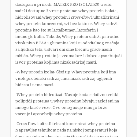
dostupan u prirodi. MATRIX PRO ISOLATE® u sebi
sadrži dostupne 3 vrste proteina: whey protein isolate,
hidrolizovani whey protein i
cross-flow
i ultrafiltrirani
whey protein koncentrat, svi bez laktoze. Whey sadrži
proteine kao što su lactalbumen, lactoferin i
imunoglobulin. Takođe, Whey protein sadrži prirodno
visok nivo BCAA i glutamina koji su od vitalnog značaja
za ljudsko telo, u stvari oni čine trećinu građe naših
mišića. Whey protein je veoma brz i dobro apsorbujući
izvor proteina koji ima nizak sadržaj masti.
-Whey protein izolat- Čisti tip Whey proteina koji ima
visok proteinski sadržaj, ima nizak sadržaj ugljenih
hidrata i nema masti.
-Whey protein hidrolizat- Nastaje kada relativno veliki
poliptidi proteina u whey proteinu bivaju razloženi na
mnogo kraće veze. Ovo omogućuje mnogo brže
varenje i apsorbciju whey proteina.
-Cross-flow i ultrafiltrirani koncentrat whey proteina-
Napravljen tehnikom rada na niskoj temperaturi koja
čuva protein od denaturacije što znači da ne ugrožava