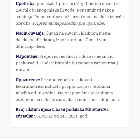
Upotreba:
pomešati 1 porciju (25 g=1 nepun dozer) sa
250 ml obranog mleka ili vode. Konzumirati nakon
treninga. Po potrebi se može uzeti dodatna doza između
obroka.
Pripremati neposredno pre upotrebe!
Način čuvanja:
Čuvati na suvom i hladnom mestu,
daleko od direktnog izvora toplote. Čuvati van
domašaja dece.
Napomene:
Preporučene dnevne doze se ne smeju
prekoračiti. Dodaci ishrani nisu zamena raznovrsnoj
ishrani
Upozorenje:
Pre upotrebe konsultovati
lekara/nutricionistu.Ne preporučuje se osobama
mlađim od 18 godina. Ne preporučuje se osobama
osetljivim na neki od sastojaka, trudnicama i dojiljama.
Broj i datum upisa u bazu podataka Ministarstva
zdravlja:
9023/2021 od 24.5.2021. god.