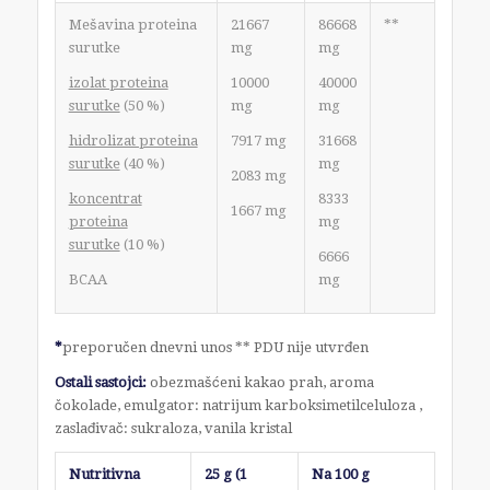
Mešavina proteina
21667
86668
**
surutke
mg
mg
izolat proteina
10000
40000
surutke
(50 %)
mg
mg
hidrolizat proteina
7917 mg
31668
surutke
(40 %)
mg
2083 mg
koncentrat
8333
1667 mg
proteina
mg
surutke
(10 %)
6666
BCAA
mg
*
preporučen dnevni unos ** PDU nije utvrđen
Ostali sastojci:
obezmašćeni kakao prah, aroma
čokolade, emulgator: natrijum karboksimetilceluloza ,
zaslađivač: sukraloza, vanila kristal
Nutritivna
25 g (1
Na 100 g