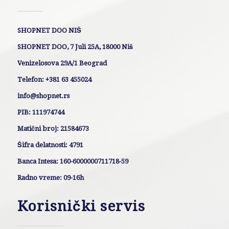
SHOPNET DOO NIŠ
SHOPNET DOO, 7 Juli 25A, 18000 Niš
Venizelosova 29A/1 Beograd
Telefon: +381 63 455024
info@shopnet.rs
PIB: 111974744
Matični broj: 21584673
Šifra delatnosti: 4791
Banca Intesa: 160-6000000711718-59
Radno vreme: 09-16h
Korisnički servis