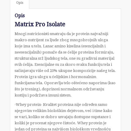
Opis
Opis
Matrix Pro Isolate
Mnogi nutricionisti smatraju da je protein najvažniji
makro-nutrijent za ljude zbog mnogobrojnih uloga
koje ima u telu. Lanac amino kiselina (esencijalnih i
neesencijalnih) pomaže da se ćelije proteina formiraju,
strukturalna srž ljudskog tela, one su gradivni materijal
svih ćelija. Esencijalne su za skoro svaku funkciju tela i
sačinjavaju više od 20% ukupne kompozicije našeg tela.
Protein igra ulogu u ćelijskim i hormonalnim
funkcijama tela. Oporavlja telo oštećeno naporima (kao
što je trening), doprinosi normalnom održavanju
kostiju i podržava imuni sistem.
-Whey protein- Kvalitet proteina nije određen samo
njegovim velikim biološkim dejstvom, već i time kako
se vari, koliko se dobro usvajaju dostupne supstance i
koliki je procenat njegove čistoće. Whey protein je
jedan od proteina sa najvišom biološkom vrednošću