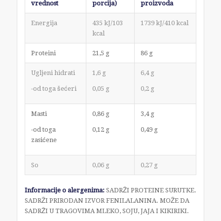
vrednost
porcija)
proizvoda
Energija
435 kJ/103
1739 kJ/410 kcal
kcal
Proteini
21,5 g
86 g
Ugljeni hidrati
1,6 g
6,4 g
-od toga šećeri
0,05 g
0,2 g
Masti
0,86 g
3,4 g
-od toga
0,12 g
0,49 g
zasićene
So
0,06 g
0,27 g
Informacije o alergenima:
SADRŽI PROTEINE SURUTKE.
SADRŽI PRIRODAN IZVOR FENILALANINA. MOŽE DA
SADRŽI U TRAGOVIMA MLEKO, SOJU, JAJA I KIKIRIKI.