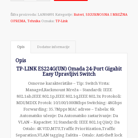
Šifra proizvoda:
LAN04891
Kategorije:
Ruteri
,
SIGURNOSNA I MREŽNA
OPREMA
,
Tehnika
Oznaka:
TP-Link
Opis
Dodatne informacije
Opis
TP-LINK ES224G(UN) Omada 24-Port Gigabit
Easy Upravljivi Switch
Osnovne karakteristike – Tip: Switch Vrsta:
Managed,Rackmount Mreža – Standardi: IEEE
802.1ab,IEEE 802.1p,IEEE 802.1q,IEEE 802.3x Protokoli:
MDI/MDIX Protok: 10/100/1000Mbps Switching: 48Gbps
Forwarding: 35.7Mpps MAC adrese – Tabela: 8k
Automatsko učenje: Da Automatsko zastarivanje: Da
VLAN – Kapacitet: 32 Standardi: IEEE 802.1q QinQ: Da
Ostalo: 4K VID,MTU,Traffic Prioritization,Traffic
Separation,VLAN tagging Zaštita – Ostalo: Anti-theft lock