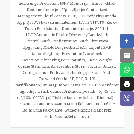
hole,Surge Protection ±6KV Memorija – Bafer: 4Mbit
Dodatne funkcije – Upravljanje: Centralized
Management,Cloud Access,DSCP,DSCP priority,Omada
App,QoS,Web-bazirani interfejs (HTTP/HTTPS),Zero-
Touch Provisioning Dodatne funkcije: 802.1ab
LLDP,Automatic Device Discovery,Bandwidth
Control,Batch Configuration,Batch Firmware
Upgrading,Cable Diagnostics,DHCP klijent,IGMP
Snooping,Loop Prevention,Loopback
Detection,Mirroring,Port Statistics,Queue Weight
Config,Static Link Aggregation,Storm Control,Unified
Configuration Podržane tehnologije: Store-And-
Forward Ostalo: CE, FCC, RoHS
sertifikovano,Fanless,Jumbo Frame do 15 KB,Mogućnost
ugradnje u rack orman Priključci pozadi – RJ-45: 24
(10/100/1000Mbps) Fizičke karakteristike – Dimenzije:
294mm x 140mm x 44mm Materijal: Metalno kućište
Boja: Crna Pakovanje: Gumene nožice,Naponski
kabl,Nosači,Set šrafova