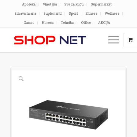
Apoteka
Vinoteka
Sve za kuću
Supermarket
Zdrava hrana
Suplementi
Sport
Fitness
Wellness
Games
Horeca
Tehnika
Office
AKCIJA