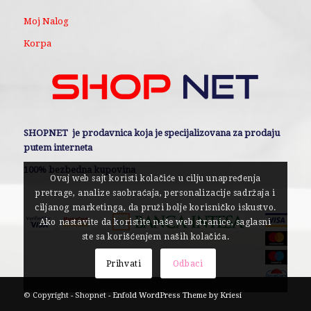
Moj Nalog
Korpa
SHOPNET je prodavnica koja je specijalizovana za prodaju
putem interneta
100% bezbedna kupovina
Ovaj web sajt koristi kolačiće u cilju unapređenja
pretrage, analize saobraćaja, personalizacije sadržaja i
ciljanog marketinga, da pruži bolje korisničko iskustvo.
Ako nastavite da koristite naše web stranice, saglasni
ste sa korišćenjem naših kolačića.
Prihvati
Odbaci
© Copyright - Shopnet -
Enfold WordPress Theme by Kriesi