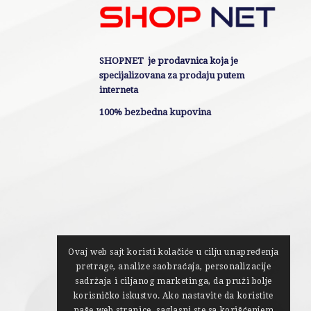
SHOPNET je prodavnica koja je
specijalizovana za prodaju putem
interneta
100% bezbedna kupovina
Ovaj web sajt koristi kolačiće u cilju unapređenja
pretrage, analize saobraćaja, personalizacije
sadržaja i ciljanog marketinga, da pruži bolje
korisničko iskustvo. Ako nastavite da koristite
naše web stranice, saglasni ste sa korišćenjem