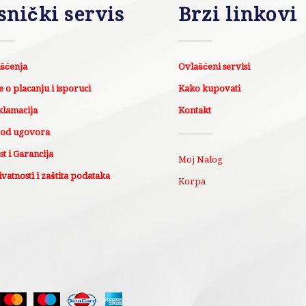
snički servis
Brzi linkovi
išćenja
Ovlašćeni servisi
 o placanju i isporuci
Kako kupovati
klamacija
Kontakt
 od ugovora
t i Garancija
Moj Nalog
ivatnosti i zaštita podataka
Korpa