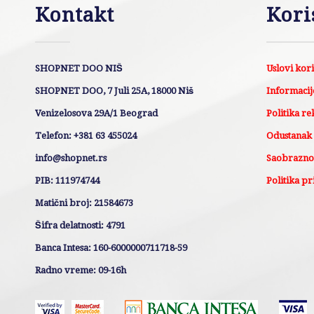
Kontakt
Kori
SHOPNET DOO NIŠ
Uslovi kor
SHOPNET DOO, 7 Juli 25A, 18000 Niš
Informacije
Venizelosova 29A/1 Beograd
Politika re
Telefon: +381 63 455024
Odustanak
info@shopnet.rs
Saobraznos
PIB: 111974744
Politika pr
Matični broj: 21584673
Šifra delatnosti: 4791
Banca Intesa: 160-6000000711718-59
Radno vreme: 09-16h