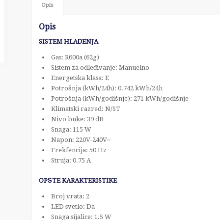
Opis
Opis
SISTEM HLAĐENJA
Gas: R600a (62g)
Sistem za odleđivanje: Manuelno
Energetska klasa: E
Potrošnja (kWh/24h): 0.742 kWh/24h
Potrošnja (kWh/godišnje): 271 kWh/godišnje
Klimatski razred: N/ST
Nivo buke: 39 dB
Snaga: 115 W
Napon: 220V-240V~
Frekfencija: 50 Hz
Struja: 0.75 A
OPŠTE KARAKTERISTIKE
Broj vrata: 2
LED svetlo: Da
Snaga sijalice: 1.5 W