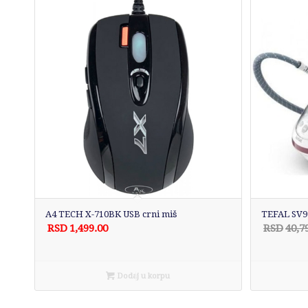
A4 TECH X-710BK USB crni miš
TEFAL SV92
RSD
1,499.00
RSD
40,7
Dodaj u korpu