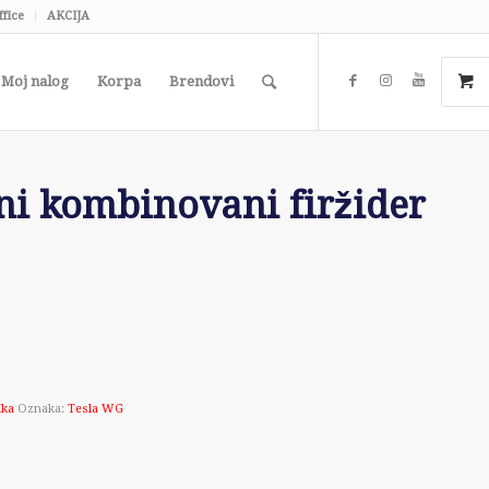
ffice
AKCIJA
Moj nalog
Korpa
Brendovi
i kombinovani firžider
ika
Oznaka:
Tesla WG