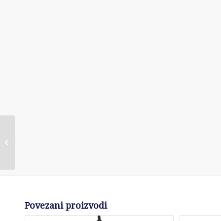
SHARK IP3251EUT
Štapni usisivač
Povezani proizvodi