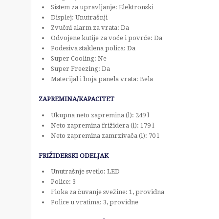
Sistem za upravljanje: Elektronski
Displej: Unutrašnji
Zvučni alarm za vrata: Da
Odvojene kutije za voće i povrće: Da
Podesiva staklena polica: Da
Super Cooling: Ne
Super Freezing: Da
Materijal i boja panela vrata: Bela
ZAPREMINA/KAPACITET
Ukupna neto zapremina (l): 249 l
Neto zapremina frižidera (l): 179 l
Neto zapremina zamrzivača (l): 70 l
FRIŽIDERSKI ODELJAK
Unutrašnje svetlo: LED
Police: 3
Fioka za čuvanje svežine: 1, providna
Police u vratima: 3, providne