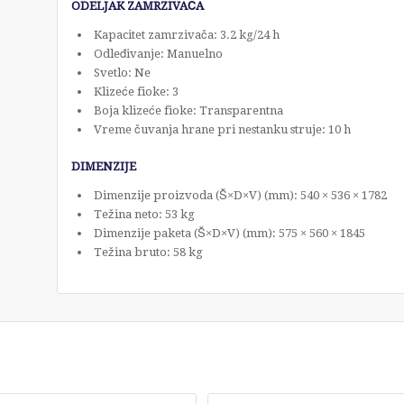
ODELJAK ZAMRZIVAČA
Kapacitet zamrzivača: 3.2 kg/24 h
Odleđivanje: Manuelno
Svetlo: Ne
Klizeće fioke: 3
Boja klizeće fioke: Transparentna
Vreme čuvanja hrane pri nestanku struje: 10 h
DIMENZIJE
Dimenzije proizvoda (Š×D×V) (mm): 540 × 536 × 1782
Težina neto: 53 kg
Dimenzije paketa (Š×D×V) (mm): 575 × 560 × 1845
Težina bruto: 58 kg