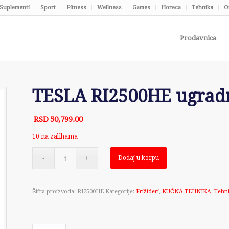
Suplementi
Sport
Fitness
Wellness
Games
Horeca
Tehnika
O
Prodavnica
TESLA RI2500HE ugradn
RSD
50,799.00
10 na zalihama
Dodaj u korpu
Šifra proizvoda:
RI2500HE
Kategorije:
Frižideri
,
KUĆNA TEHNIKA
,
Tehn