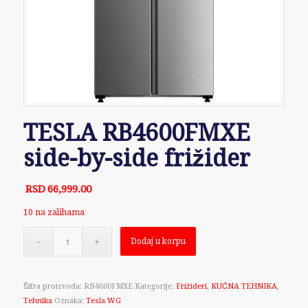
TESLA RB4600FMXE
side-by-side frižider
RSD
66,999.00
10 na zalihama
Dodaj u korpu
Šifra proizvoda:
RB4600FMXE
Kategorije:
Frižideri
,
KUĆNA TEHNIKA
,
Tehnika
Oznaka:
Tesla WG