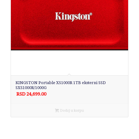
KINGSTON Portable XS1000R 1TB eksterni SSD
SXS1000R/1000G
RSD
24,699.00
Dodaj u korpu