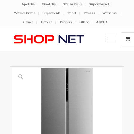
Apoteka
Vinoteka
Sve za kuću
Supermarket
Zdrava hrana
Suplementi
Sport
Fitness
Wellness
Games
Horeca
Tehnika
Office
AKCIJA