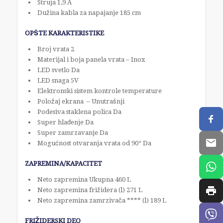
Struja 1,9 A
Dužina kabla za napajanje 185 cm
OPŠTE KARAKTERISTIKE
Broj vrata 2
Materijal i boja panela vrata – Inox
LED svetlo Da
LED snaga 5V
Elektronski sistem kontrole temperature
Položaj ekrana – Unutrašnji
Podesiva staklena polica Da
Super hlađenje Da
Super zamrzavanje Da
Mogućnost otvaranja vrata od 90° Da
ZAPREMINA/KAPACITET
Neto zapremina Ukupna 460 L
Neto zapremina frižidera (l) 271 L
Neto zapremina zamrzivača **** (l) 189 L
FRIŽIDERSKI DEO