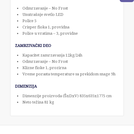
Odmrzavanje – No Frost
Unutrašnje svetlo LED
Police 5
Crisper fioka 1, providna
Police u vratima – 3, providne
ZAMRZIVAČKI DEO
Kapacitet zamrzavanja 12kg/24h
Odmrzavanje – No Frost
Klizne fioke 1, prozirna
Vreme porasta temperature sa prekidom snage 9h
DIMENZIJA
Dimenzije proizvoda (ŠxDxV) 835x635x1775 cm
Neto težina 81 kg