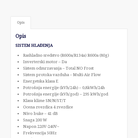
Opis
Opis
SISTEM HLAĐENJA
Rashladno sredstvo (R600a/R134a) R600a (80g)
Inverterski motor – Da
Sistem odmrzavanja – Total NO Frost
Sistem protoka vazduha – Multi-Air Flow
Energetska klasa E
Potrošnja energije (kVh/24h) – 0,8kWh/24h
Potrošnja energije (kVh/god) – 295 kWh/god
Klasa klime SN/N/ST/T
Ocena zvezdica 4 zvezdice
Nivo buke – 41 dB
Snaga 200 W
Napon 220V-240V~
Frekvencija 50Hz