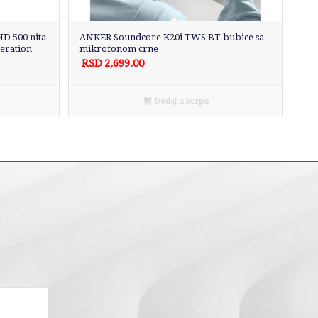
D 500 nita
ANKER Soundcore K20i TWS BT bubice sa
peration
mikrofonom crne
RSD
2,699.00
Dodaj u korpu