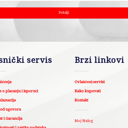
snički servis
Brzi linkovi
išćenja
Ovlašćeni servisi
 o placanju i isporuci
Kako kupovati
klamacija
Kontakt
 od ugovora
t i Garancija
Moj Nalog
ivatnosti i zaštita podataka