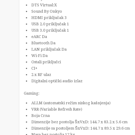
DTS Virtual:X
Sound By Onkyo
HDMI priključak 3
USB 2.0 priključak 1
USB 3.0 priključak 1
eARC Da
Bluetooth Da
LAN priključak Da
Wi-Fi Da
Ostali priključci
CI+
2 x RF ulaz
Digitalni optički audio izlaz
Gaming:
ALLM (automatski režim niskog kašnjenja)
VRR (Variable Refresh Rate)
Boja Crna
Dimenzije bez postolja ŠxVxD: 144.7 x 83.2 x 5.6 cm
Dimenzije sa postoljem ŠxVxD: 144.7 x 89.5 x 29.6 cm
Masa bez postolja 17 kg