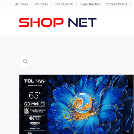
Apoteka
Vinoteka
Sve za kuću
Supermarket
Zdrava hrana