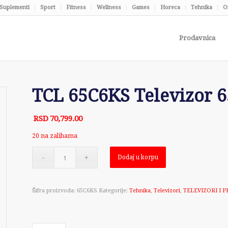
Suplementi
Sport
Fitness
Wellness
Games
Horeca
Tehnika
O
Prodavnica
TCL 65C6KS Televizor 
RSD
70,799.00
20 na zalihama
Dodaj u korpu
Šifra proizvoda:
65C6KS
Kategorije:
Tehnika
,
Televizori
,
TELEVIZORI I 