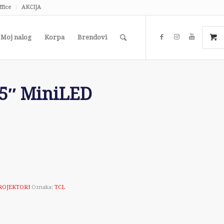
ffice
AKCIJA
Moj nalog
Korpa
Brendovi
65″ MiniLED
PROJEKTORI
Oznaka:
TCL