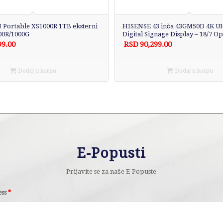
Portable XS1000R 1TB eksterni
HISENSE 43 inča 43GM50D 4K UH
00R/1000G
Digital Signage Display – 18/7 O
99.00
RSD
90,299.00
Dodaj u korpu
Dodaj u korpu
E-Popusti
Prijavite se za naše E-Popuste
ess
*