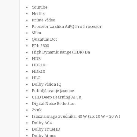
Youtube
Netflix
Prime Video
Procesor za sliku AiPQ Pro Processor
Slika
Quantum Dot
PPI: 3600
High Dynamic Range (HDR) Da
HDR
HDR10+
HDR10
HLG
Dolby Vision IQ
Poboljšavanje jasnoće
UHD Deep Learning AI SR
Digital Noise Reduction
Zvuk
Izlazna snaga zvučnika: 40 W (2 x 10 W + 20 W)
Dolby AC4
Dolby TrueHD
Dolby Atmos