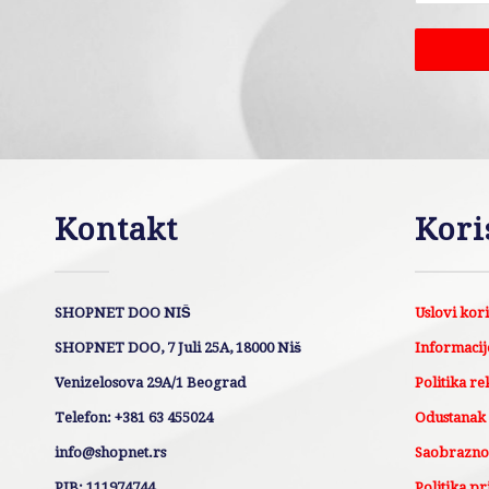
Kontakt
Kori
SHOPNET DOO NIŠ
Uslovi kor
SHOPNET DOO, 7 Juli 25A, 18000 Niš
Informacije
Venizelosova 29A/1 Beograd
Politika re
Telefon: +381 63 455024
Odustanak
info@shopnet.rs
Saobraznos
PIB: 111974744
Politika pr