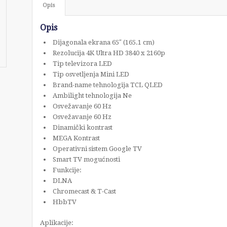
Opis
Opis
Dijagonala ekrana 65″ (165.1 cm)
Rezolucija 4K Ultra HD 3840 x 2160p
Tip televizora LED
Tip osvetljenja Mini LED
Brand-name tehnologija TCL QLED
Ambilight tehnologija Ne
Osvežavanje 60 Hz
Osvežavanje 60 Hz
Dinamički kontrast
MEGA Kontrast
Operativni sistem Google TV
Smart TV mogućnosti
Funkcije:
DLNA
Chromecast & T-Cast
HbbTV
Aplikacije: