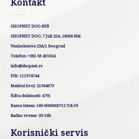
Kontakt
SHOPNET DOO NIŠ
SHOPNET DOO, 7 Juli 25A, 18000 Niš
Venizelosova 29A/1 Beograd
Telefon: +381 63 455024
info@shopnet.rs
PIB: 111974744
Matični broj: 21584673
Šifra delatnosti: 4791
Banca Intesa: 160-6000000711718-59
Radno vreme: 09-16h
Korisnički servis