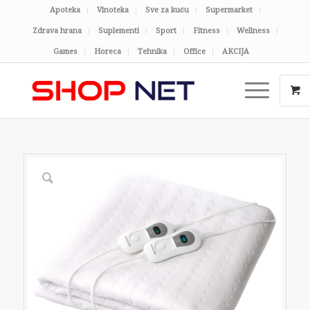
Apoteka
Vinoteka
Sve za kuću
Supermarket
Zdrava hrana
Suplementi
Sport
Fitness
Wellness
Games
Horeca
Tehnika
Office
AKCIJA