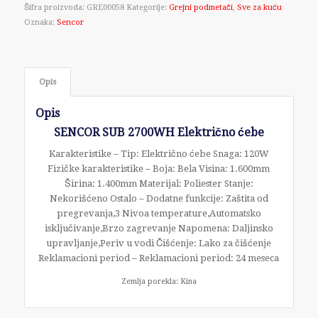
Šifra proizvoda:
GRE00058
Kategorije:
Grejni podmetači
,
Sve za kuću
Oznaka:
Sencor
Opis
Opis
SENCOR SUB 2700WH Električno ćebe
Karakteristike – Tip: Električno ćebe Snaga: 120W
Fizičke karakteristike – Boja: Bela Visina: 1.600mm
Širina: 1.400mm Materijal: Poliester Stanje:
Nekorišćeno Ostalo – Dodatne funkcije: Zaštita od
pregrevanja,3 Nivoa temperature,Automatsko
isključivanje,Brzo zagrevanje Napomena: Daljinsko
upravljanje,Periv u vodi Čišćenje: Lako za čišćenje
Reklamacioni period – Reklamacioni period: 24 meseca
Zemlja porekla: Kina