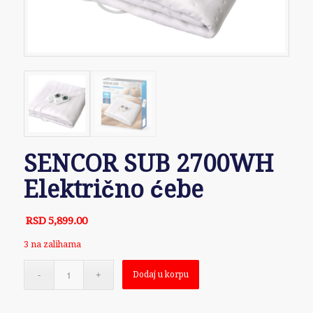
SENCOR SUB 2700WH
Električno ćebe
RSD
5,899.00
3 na zalihama
Dodaj u korpu