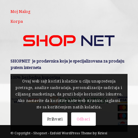
Moj Nalog
Korpa
SHOPNET je prodavnica koja je specijalizovana za prodaju
putem interneta
100% bezbedna kupovina
Ovaj web sajt koristi kolačiće u cilju unapređenja
pretrage, analize saobraćaja, personalizacije sadržaja i
ciljanog marketinga, da pruži bolje korisničko iskustvo.
Ako nastavite da koristite naše web stranice, saglasni
ste sa korišćenjem naših kolačića.
Prihvati
Odbaci
© Copyright - Shopnet -
Enfold WordPress Theme by Kriesi