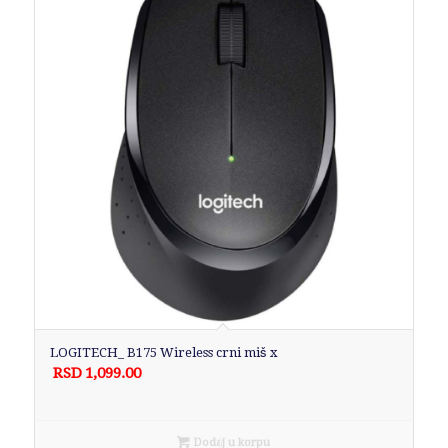
LOGITECH_ B175 Wireless crni miš x
RSD
1,099.00
Dodaj u korpu