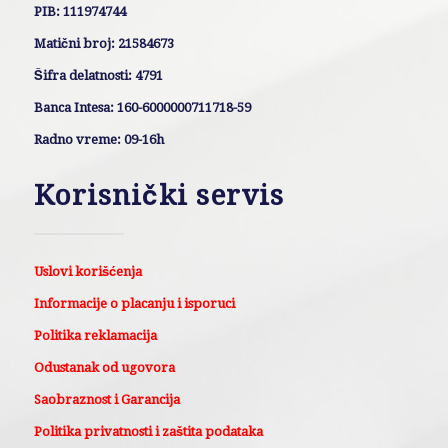
PIB: 111974744
Matični broj: 21584673
Šifra delatnosti: 4791
Banca Intesa: 160-6000000711718-59
Radno vreme: 09-16h
Korisnički servis
Uslovi korišćenja
Informacije o placanju i isporuci
Politika reklamacija
Odustanak od ugovora
Saobraznost i Garancija
Politika privatnosti i zaštita podataka