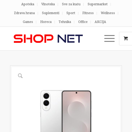
Apoteka
Vinoteka
Sve za kuću
Supermarket
Zdrava hrana
Suplementi
Sport
Fitness
Wellness
Games
Horeca
Tehnika
Office
AKCIJA