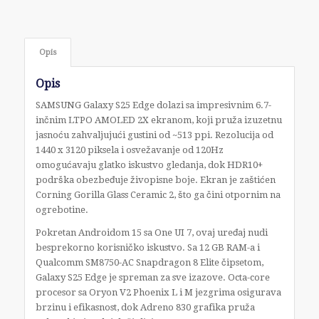
Opis
Opis
SAMSUNG Galaxy S25 Edge dolazi sa impresivnim 6.7-
inčnim LTPO AMOLED 2X ekranom, koji pruža izuzetnu
jasnoću zahvaljujući gustini od ~513 ppi. Rezolucija od
1440 x 3120 piksela i osvežavanje od 120Hz
omogućavaju glatko iskustvo gledanja, dok HDR10+
podrška obezbeđuje živopisne boje. Ekran je zaštićen
Corning Gorilla Glass Ceramic 2, što ga čini otpornim na
ogrebotine.
Pokretan Androidom 15 sa One UI 7, ovaj uređaj nudi
besprekorno korisničko iskustvo. Sa 12 GB RAM-a i
Qualcomm SM8750-AC Snapdragon 8 Elite čipsetom,
Galaxy S25 Edge je spreman za sve izazove. Octa-core
procesor sa Oryon V2 Phoenix L i M jezgrima osigurava
brzinu i efikasnost, dok Adreno 830 grafika pruža