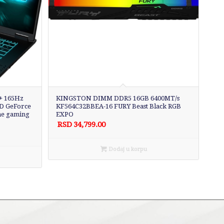
+ 165Hz
KINGSTON DIMM DDR5 16GB 6400MT/s
SD GeForce
KF564C32BBEA-16 FURY Beast Black RGB
me gaming
EXPO
RSD
34,799.00
Dodaj u korpu