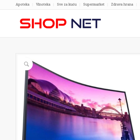
Apoteka
Vinoteka
Sve za kuću
Supermarket
Zdrava hrana