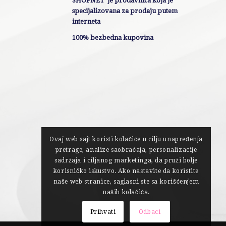
SHOPNET je prodavnica koja je
specijalizovana za prodaju putem
interneta
100% bezbedna kupovina
Ovaj web sajt koristi kolačiće u cilju unapređenja
pretrage, analize saobraćaja, personalizacije
sadržaja i ciljanog marketinga, da pruži bolje
korisničko iskustvo. Ako nastavite da koristite
naše web stranice, saglasni ste sa korišćenjem
naših kolačića.
Prihvati
Odbaci