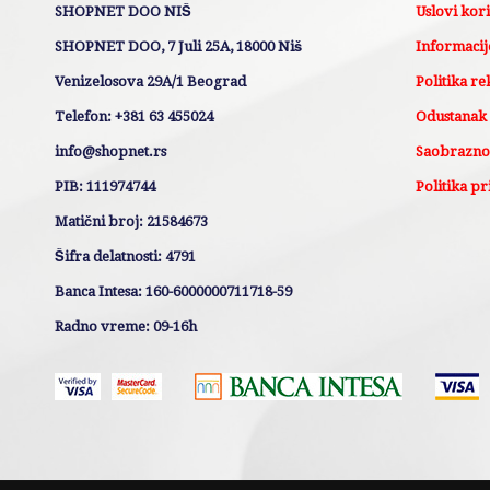
SHOPNET DOO NIŠ
Uslovi kor
SHOPNET DOO, 7 Juli 25A, 18000 Niš
Informacije
Venizelosova 29A/1 Beograd
Politika re
Telefon: +381 63 455024
Odustanak
info@shopnet.rs
Saobraznos
PIB: 111974744
Politika pr
Matični broj: 21584673
Šifra delatnosti: 4791
Banca Intesa: 160-6000000711718-59
Radno vreme: 09-16h