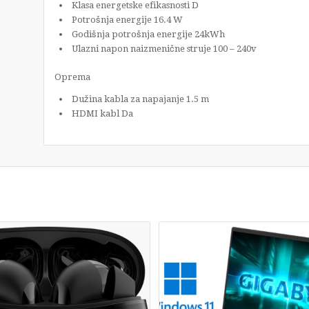
Klasa energetske efikasnosti D
Potrošnja energije 16.4 W
Godišnja potrošnja energije 24kWh
Ulazni napon naizmenične struje 100 – 240v
Oprema
Dužina kabla za napajanje 1.5 m
HDMI kabl Da