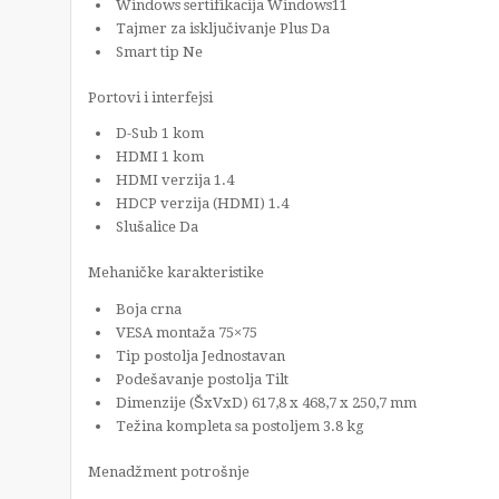
Windows sertifikacija Windows11
Tajmer za isključivanje Plus Da
Smart tip Ne
Portovi i interfejsi
D-Sub 1 kom
HDMI 1 kom
HDMI verzija 1.4
HDCP verzija (HDMI) 1.4
Slušalice Da
Mehaničke karakteristike
Boja crna
VESA montaža 75×75
Tip postolja Jednostavan
Podešavanje postolja Tilt
Dimenzije (ŠxVxD) 617,8 x 468,7 x 250,7 mm
Težina kompleta sa postoljem 3.8 kg
Menadžment potrošnje