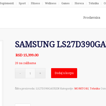
Suplementi
Sport
Fitness
Wellness
Games
Horeca
Tehnika
O
Prodavnica
SAMSUNG LS27D390GAU
RSD
15,399.00
20 na zalihama
Dodaj u korpu
Šifra proizvoda:
LS27D390GAUXEN
Kategorije:
MONITORI
,
Tehnika
Ozn