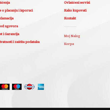
išćenja
Ovlašćeni servisi
 o placanju i isporuci
Kako kupovati
klamacija
Kontakt
 od ugovora
t i Garancija
Moj Nalog
ivatnosti i zaštita podataka
Korpa