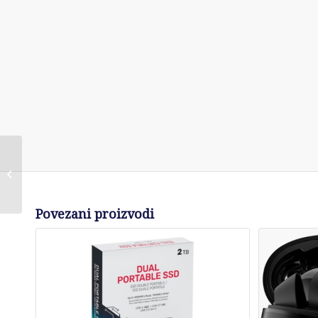
LG Monitor 22U401A-B
21.5″
Povezani proizvodi