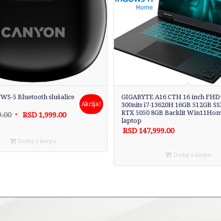
S-5 Bluetooth slušalice
GIGABYTE A16 CTH 16 inch FHD
Akcija!
300nits i7-13620H 16GB 512GB S
RTX 5050 8GB Backlit Win11Ho
Originalna
Trenutna
9.00
RSD
1,999.00
laptop
cena
cena
RSD
147,999.00
je
je:
Dodaj u korpu
bila:
RSD1,999.00.
Dodaj u korpu
RSD2,399.00.