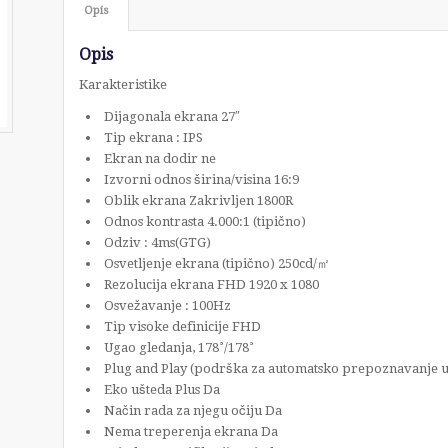
Opis
Opis
Karakteristike
Dijagonala ekrana 27″
Tip ekrana : IPS
Ekran na dodir ne
Izvorni odnos širina/visina 16:9
Oblik ekrana Zakrivljen 1800R
Odnos kontrasta 4.000:1 (tipično)
Odziv : 4ms(GTG)
Osvetljenje ekrana (tipično) 250cd/㎡
Rezolucija ekrana FHD 1920 x 1080
Osvežavanje : 100Hz
Tip visoke definicije FHD
Ugao gledanja, 178˚/178˚
Plug and Play (podrška za automatsko prepoznavanje u
Eko ušteda Plus Da
Način rada za njegu očiju Da
Nema treperenja ekrana Da