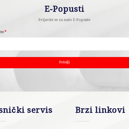
E-Popusti
Prijavite se za naše E-Popuste
ess
*
snički servis
Brzi linkovi