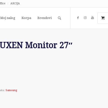
ffice
AKCIJA
Moj nalog
Korpa
Brendovi
XEN Monitor 27″
aka:
Samsung