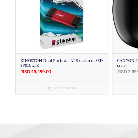
KINGSTON Dual Portable 2TB eksterni SSD
CANYON TW
SPSD/2TB
crne
RSD
43,499.00
RSD
2,39
Dodaj u korpu