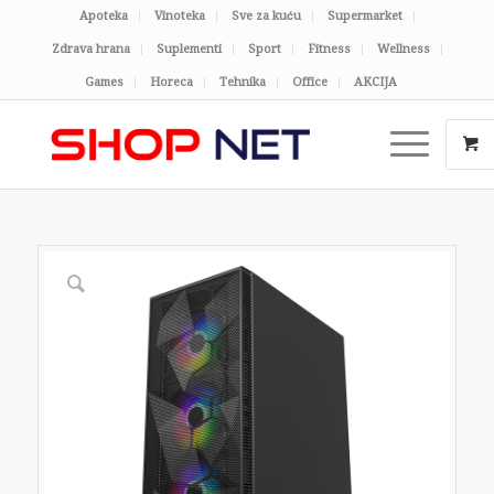
Apoteka
Vinoteka
Sve za kuću
Supermarket
Zdrava hrana
Suplementi
Sport
Fitness
Wellness
Games
Horeca
Tehnika
Office
AKCIJA