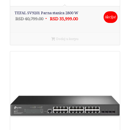
TEFAL SV9201 Parna stanica 2800 W
Akcija!
Originalna
Trenutna
RSD
40,799.00
RSD
35,999.00
cena
cena
je
je:
bila:
RSD35,999.00.
Dodaj u korpu
RSD40,799.00.