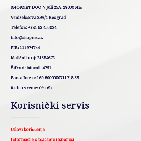
SHOPNET DOO, 7 Juli 25A, 18000 Niš
Venizelosova 29A/1 Beograd
Telefon: +381 63 455024
info@shopnet.rs
PIB: 111974744
Matični broj: 21584673
Šifra delatnosti: 4791
Banca Intesa: 160-6000000711718-59
Radno vreme: 09-16h
Korisnički servis
Uslovi korišćenja
Informacije o placanju i isporuci