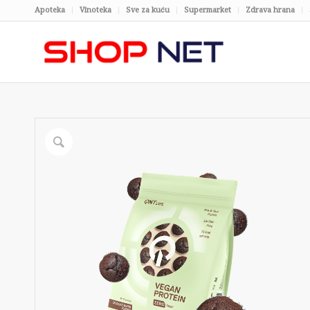
Apoteka
Vinoteka
Sve za kuću
Supermarket
Zdrava hrana