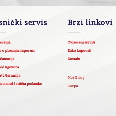
snički servis
Brzi linkovi
išćenja
Ovlašćeni servisi
 o placanju i isporuci
Kako kupovati
klamacija
Kontakt
 od ugovora
t i Garancija
Moj Nalog
ivatnosti i zaštita podataka
Korpa