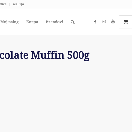
ffice
AKCIJA
Moj nalog
Korpa
Brendovi
colate Muffin 500g