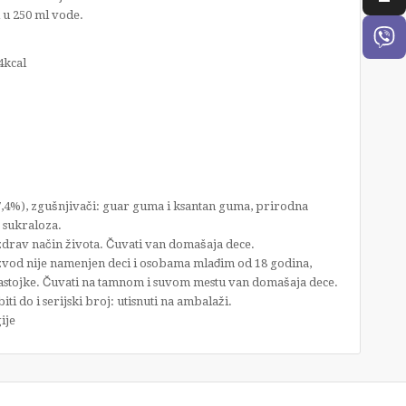
 u 250 ml vode.
cal
7,4%), zgušnjivači: guar guma i ksantan guma, prirodna
: sukraloza.
drav način života. Čuvati van domašaja dece.
vod nije namenjen deci i osobama mlađim od 18 godina,
sastojke. Čuvati na tamnom i suvom mestu van domašaja dece.
i do i serijski broj: utisnuti na ambalaži.
ije