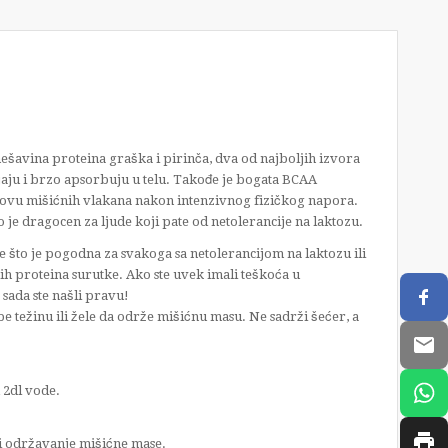
šavina proteina graška i pirinča, dva od najboljih izvora
ljaju i brzo apsorbuju u telu. Takođe je bogata BCAA
ovu mišićnih vlakana nakon intenzivnog fizičkog napora.
o je dragocen za ljude koji pate od netolerancije na laktozu.
 što je pogodna za svakoga sa netolerancijom na laktozu ili
nih proteina surutke. Ako ste uvek imali teškoća u
sada ste našli pravu!
be težinu ili žele da održe mišićnu masu. Ne sadrži šećer, a
2dl vode.
 i održavanje mišićne mase.