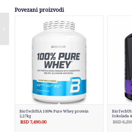
Povezani proizvodi
QNT Prime Whey
Protein Banana 2kg
BioTechUSA 100% Pure Whey protein
BioTechUS
2,27kg
čokolada 
RSD
7,490.00
RSD
6,25