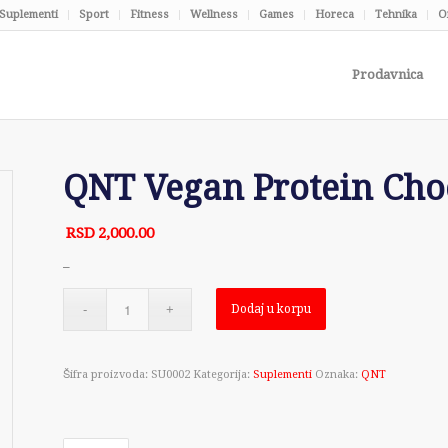
Suplementi
Sport
Fitness
Wellness
Games
Horeca
Tehnika
O
Prodavnica
QNT Vegan Protein Cho
RSD
2,000.00
–
Dodaj u korpu
Šifra proizvoda:
SU0002
Kategorija:
Suplementi
Oznaka:
QNT