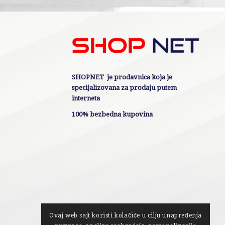
SHOPNET je prodavnica koja je
specijalizovana za prodaju putem
interneta
100% bezbedna kupovina
Ovaj web sajt koristi kolačiće u cilju unapređenja