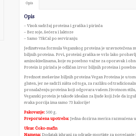
Opis
Opis
– Visok sadržaj proteina i graška i pirinča
– Bez soje, šećera i laktoze
– Samo 73kCal po serviranju
Jedinstvena formula Veganskog proteina je uravnotežena me
biljnih proteina. Prvi, proteini graška se vrlo lako probav
aminokiselinama, koje su posebno važne za oporavak i obn
Protein iz pirinča je odličan izvor biljnih proteina i posebn
Prednost mešavine biljnih proteina Vegan Proteina je u tome
gluten, jer ne sadrži ništa od toga, za razliku od tradicional
pronalaženju proteina koji odgovara vašem životnom stilu, 
Veganski protein je takođe idealan za ljude koji žele da izgu
svaka porcija ima samo 73 kalorije!
Pakovanje:
500 g.
Preporučena upotreba:
Jedna dozirna merica razmućena u 
Ukus: Čoko-mafin
Namena:
Dodatak ishrani za odrasle sportiste za povećanje