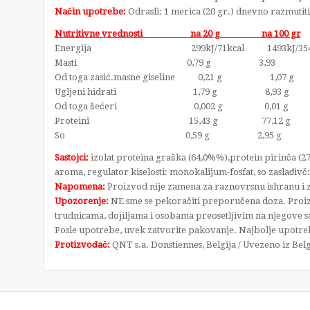
Način upotrebe:
Odrasli: 1 merica (20 gr.) dnevno razmutiti
Nutritivne vrednosti na 20 g na 100 gr
Energija 299kJ/71kcal 1493kJ/354k
Masti 0,79 g 3,93
Od toga zasić.masne giseline 0,21 g 1,07 g
Ugljeni hidrati 1,79 g 8,93 g
Od toga šećeri 0,002 g 0,01 g
Proteini 15,43 g 77,12 g
So 0,59 g 2,95 g
Sastojci:
izolat proteina graška (64,0%%),protein pirinča (2
aroma, regulator kiselosti: monokalijum-fosfat, so zaslađivč
Napomena:
Proizvod nije zamena za raznovrsnu ishranu i z
Upozorenje:
NE sme se pekoračiti preporučena doza. Proiz
trudnicama, dojiljama i osobama preosetljivim na njegove 
Posle upotrebe, uvek zatvorite pakovanje. Najbolje upotrebit
Protizvođač:
QNT s.a. Donstiennes, Belgija / Uvezeno iz Belg