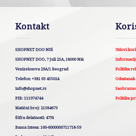
Kontakt
Kori
SHOPNET DOO NIŠ
Uslovi kor
SHOPNET DOO, 7 Juli 25A, 18000 Niš
Informacije
Venizelosova 29A/1 Beograd
Politika re
Telefon: +381 63 455024
Odustanak
info@shopnet.rs
Saobraznos
PIB: 111974744
Politika pr
Matični broj: 21584673
Šifra delatnosti: 4791
Banca Intesa: 160-6000000711718-59