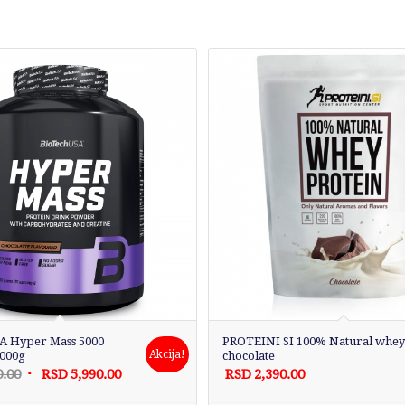
A Hyper Mass 5000
PROTEINI SI 100% Natural whey
Akcija!
4000g
chocolate
Originalna
Trenutna
0.00
RSD
5,990.00
RSD
2,390.00
cena
cena