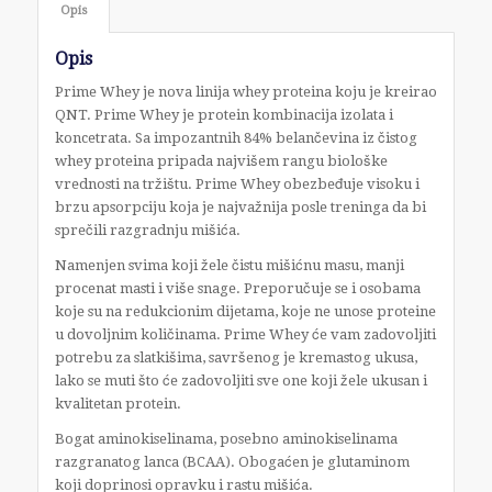
Opis
Opis
Prime Whey je nova linija whey proteina koju je kreirao
QNT. Prime Whey je protein kombinacija izolata i
koncetrata. Sa impozantnih 84% belančevina iz čistog
whey proteina pripada najvišem rangu biološke
vrednosti na tržištu. Prime Whey obezbeđuje visoku i
brzu apsorpciju koja je najvažnija posle treninga da bi
sprečili razgradnju mišića.
Namenjen svima koji žele čistu mišićnu masu, manji
procenat masti i više snage. Preporučuje se i osobama
koje su na redukcionim dijetama, koje ne unose proteine
u dovoljnim količinama. Prime Whey će vam zadovoljiti
potrebu za slatkišima, savršenog je kremastog ukusa,
lako se muti što će zadovoljiti sve one koji žele ukusan i
kvalitetan protein.
Bogat aminokiselinama, posebno aminokiselinama
razgranatog lanca (BCAA). Obogaćen je glutaminom
koji doprinosi opravku i rastu mišića.