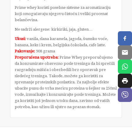
Prime whey koristi posebne sisteme za aromatizaciju
koji omogućavaju njegovu čistoću i veliki procenat
belančevina.
Ne sadrži alergene: kirkiriki, jaja, gluten…
Ukusi:
vanila, slana karamela, jagoda, šumsko voće,
banana, keks i krem, belgijska čokolada, cafe latte.
Pakovanje:
908 grama
Preporučena upotreba:
Prime Whey preporučujemo
da konzumirate obavezno posle treninga da bi sprečili
razgradnju mišića i obezbedili brz oporavak pre
sledećeg treninga. Takođe, možete ga koristiti za
spremanje proteinskih poslastica. Za najbolje efekte
ubacite punu do vrha mericu proteina u šejker sa 250ml
vode, izmućkajte i konzumirajte posle treninga. Možete
ga koristiti još jednom u toku dana, zavisno od vaših
potreba, kao užinu ili ujutro na prazan stomak.