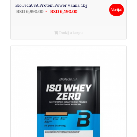
BioTechUSA Protein Power vanila 4kg
Akcija!
Originalna
Trenutna
RSD
6,990.00
RSD
6,190.00
cena
cena
je
je:
bila:
RSD6,190.00.
Dodaj u korpu
RSD6,990.00.