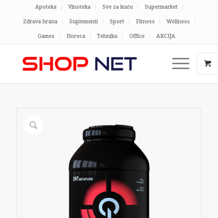
Apoteka
Vinoteka
Sve za kuću
Supermarket
Zdrava hrana
Suplementi
Sport
Fitness
Wellness
Games
Horeca
Tehnika
Office
AKCIJA