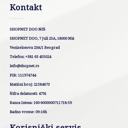
Kontakt
SHOPNET DOO NIŠ
SHOPNET DOO, 7 Juli 25A, 18000 Niš
Venizelosova 29A/1 Beograd
Telefon: +381 63 455024
info@shopnet.rs
PIB: 111974744
Matični broj: 21584673
Šifra delatnosti: 4791
Banca Intesa: 160-6000000711718-59
Radno vreme: 09-16h
Korisnički servis