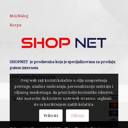
Moj Nalog
Korpa
SHOPNET je prodavnica koja je specijalizovana za prodaju
putem interneta
100% bezbedna kupovina
Ovaj web sajt koristi kolačiće u cilju unapređenja
pretrage, analize saobraćaja, personalizacije sadržaja i
ciljanog marketinga, da pruži bolje korisničko iskustvo.
Ako nastavite da koristite naše web stranice, saglasni
ste sa korišćenjem naših kolačića.
Prihvati
Odbaci