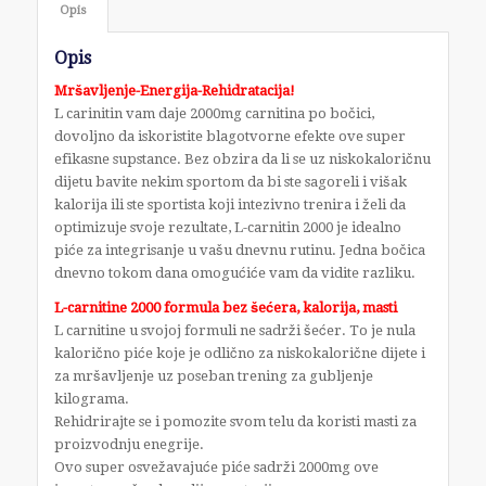
Opis
Opis
Mršavljenje-Energija-Rehidratacija!
L carinitin vam daje 2000mg carnitina po bočici,
dovoljno da iskoristite blagotvorne efekte ove super
efikasne supstance. Bez obzira da li se uz niskokaloričnu
dijetu bavite nekim sportom da bi ste sagoreli i višak
kalorija ili ste sportista koji intezivno trenira i želi da
optimizuje svoje rezultate, L-carnitin 2000 je idealno
piće za integrisanje u vašu dnevnu rutinu. Jedna bočica
dnevno tokom dana omogućiće vam da vidite razliku.
L-carnitine 2000 formula bez šećera, kalorija, masti
L carnitine u svojoj formuli ne sadrži šećer. To je nula
kalorično piće koje je odlično za niskokalorične dijete i
za mršavljenje uz poseban trening za gubljenje
kilograma.
Rehidrirajte se i pomozite svom telu da koristi masti za
proizvodnju enegrije.
Ovo super osvežavajuće piće sadrži 2000mg ove