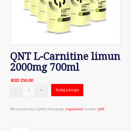
QNT L-Carnitine limun
2000mg 700ml
RSD
250.00
Dodaj u korpu
Šifra proizvoda:
SQ0021
Kategorija:
Suplementi
Oznaka:
QNT