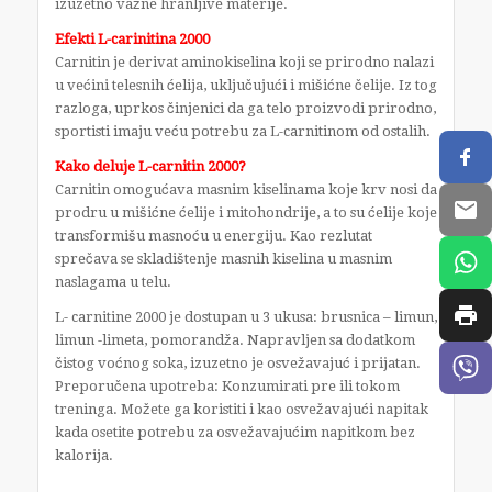
izuzetno važne hranljive materije.
Efekti L-carinitina 2000
Carnitin je derivat aminokiselina koji se prirodno nalazi
u većini telesnih ćelija, uključujući i mišićne čelije. Iz tog
razloga, uprkos činjenici da ga telo proizvodi prirodno,
sportisti imaju veću potrebu za L-carnitinom od ostalih.
Kako deluje L-carnitin 2000?
Carnitin omogućava masnim kiselinama koje krv nosi da
prodru u mišićne ćelije i mitohondrije, a to su ćelije koje
transformišu masnoću u energiju. Kao rezlutat
sprečava se skladištenje masnih kiselina u masnim
naslagama u telu.
L- carnitine 2000 je dostupan u 3 ukusa: brusnica – limun,
limun -limeta, pomorandža. Napravljen sa dodatkom
čistog voćnog soka, izuzetno je osvežavajuć i prijatan.
Preporučena upotreba: Konzumirati pre ili tokom
treninga. Možete ga koristiti i kao osvežavajući napitak
kada osetite potrebu za osvežavajućim napitkom bez
kalorija.