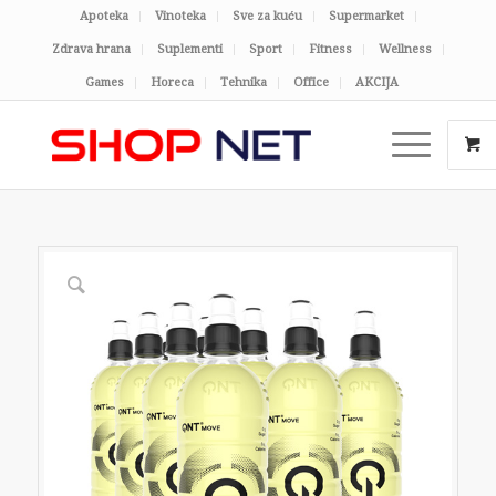
Apoteka
Vinoteka
Sve za kuću
Supermarket
Zdrava hrana
Suplementi
Sport
Fitness
Wellness
Games
Horeca
Tehnika
Office
AKCIJA