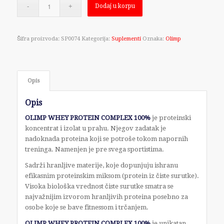
Dodaj u korpu
Šifra proizvoda:
SP0074
Kategorija:
Suplementi
Oznaka:
Olimp
Opis
Opis
OLIMP WHEY PROTEIN COMPLEX 100%
je proteinski
koncentrat i izolat u prahu. Njegov zadatak je
nadoknada proteina koji se potroše tokom napornih
treninga. Namenjen je pre svega sportistima.
Sadrži hranljive materije, koje dopunjuju ishranu
efikasnim proteinskim miksom (protein iz čiste surutke).
Visoka biološka vrednost čiste surutke smatra se
najvažnijim izvorom hranljivih proteina posebno za
osobe koje se bave fitnessom i trčanjem.
OLIMP WHEY PROTEIN COMPLEX 100%
je unikatan,