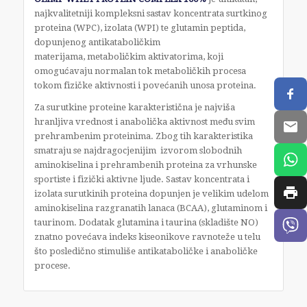
najkvalitetniji kompleksni sastav koncentrata surtkinog
proteina (WPC), izolata (WPI) te glutamin peptida,
dopunjenog antikataboličkim
materijama, metaboličkim aktivatorima, koji
omogućavaju normalan tok metaboličkih procesa
tokom fizičke aktivnosti i povećanih unosa proteina.
Za surutkine proteine karakteristična je najviša
hranljiva vrednost i anabolička aktivnost među svim
prehrambenim proteinima. Zbog tih karakteristika
smatraju se najdragocjenijim izvorom slobodnih
aminokiselina i prehrambenih proteina za vrhunske
sportiste i fizički aktivne ljude. Sastav koncentrata i
izolata surutkinih proteina dopunjen je velikim udelom
aminokiselina razgranatih lanaca (BCAA), glutaminom i
taurinom. Dodatak glutamina i taurina (skladište NO)
znatno povećava indeks kiseonikove ravnoteže u telu
što posledično stimuliše antikataboličke i anaboličke
procese.