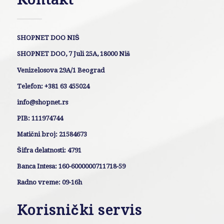
SHOPNET DOO NIŠ
SHOPNET DOO, 7 Juli 25A, 18000 Niš
Venizelosova 29A/1 Beograd
Telefon: +381 63 455024
info@shopnet.rs
PIB: 111974744
Matični broj: 21584673
Šifra delatnosti: 4791
Banca Intesa: 160-6000000711718-59
Radno vreme: 09-16h
Korisnički servis