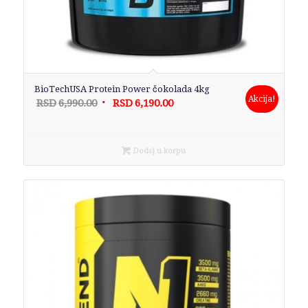
BioTechUSA Protein Power čokolada 4kg
Akcija!
Originalna
Trenutna
RSD
6,990.00
RSD
6,190.00
cena
cena
je
je:
bila:
RSD6,190.00.
Dodaj u korpu
RSD6,990.00.