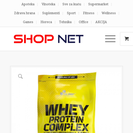
Apoteka
Vinoteka
Sve za kuću
Supermarket
Zdrava hrana
Suplementi
Sport
Fitness
Wellness
Games
Horeca
Tehnika
Office
AKCIJA