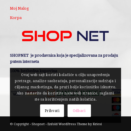
Moj Nalog
Korpa
SHOPNET je prodavnica koja je specijalizovana za prodaju
putem interneta
100% bezbedna kupovina
Ovaj web sajt koristi kolačiće u cilju unapređenja
pretrage, analize saobraćaja, personalizacije sadržaja i
ciljanog marketinga, da pruži bolje korisničko iskustvo.
Ako nastavite da koristite naše web stranice, saglasni
ste sa korišćenjem naših kolačića.
Prihvati
Odbaci
© Copyright - Shopnet -
Enfold WordPress Theme by Kriesi