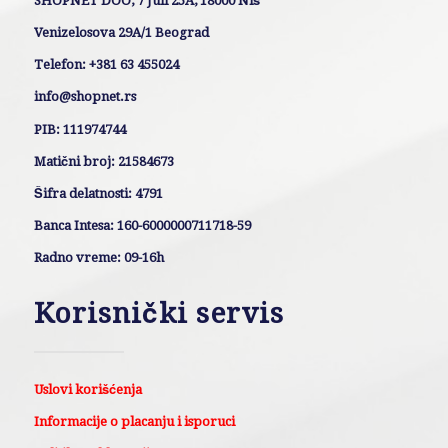
SHOPNET DOO, 7 Juli 25A, 18000 Niš
Venizelosova 29A/1 Beograd
Telefon: +381 63 455024
info@shopnet.rs
PIB: 111974744
Matični broj: 21584673
Šifra delatnosti: 4791
Banca Intesa: 160-6000000711718-59
Radno vreme: 09-16h
Korisnički servis
Uslovi korišćenja
Informacije o placanju i isporuci