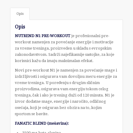
Opis
Opis
NUTREND N1 PRE-WORKOUT
je profesionalni pre-
workout namenjen za povećanje energije i motivacije
za vreme treninga, proizveden u skladu s evropskim
zakonodavstvom. Sadrži najefikasnije sastojke, za koje
korisnici kažu da imaju maksimalan efekat.
Novi pre-workout N1 je namenjen za povećanje snage i
izdržljivosti i osigurava vam dovoljnu meru energije za
vreme treninga. U poređenju s drugim sličnim
proizvodima, osigurava vam energiju tokom celog
treninga, čak i ako je trening duži od 120 minuta. N1 je
izvor dodatne snage, energije i naročito, odličnog
osećaja, koji je osiguran bez obzira na to, kojim
sportom se bavite.
FANATIC BLEND (mešavina):
3500 mg beta-alanina