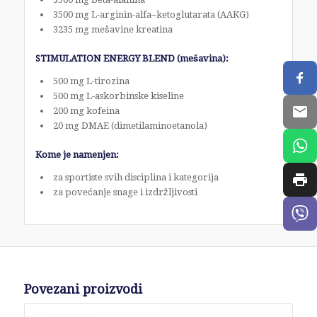
3500 mg L-arginin-alfa–ketoglutarata (AAKG)
3235 mg mešavine kreatina
STIMULATION ENERGY BLEND (mešavina):
500 mg L-tirozina
500 mg L-askorbinske kiseline
200 mg kofeina
20 mg DMAE (dimetilaminoetanola)
Kome je namenjen:
za sportiste svih disciplina i kategorija
za povećanje snage i izdržljivosti
Povezani proizvodi