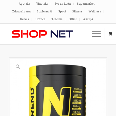
Apoteka
Vinoteka
Sve za kuću
Supermarket
Zdrava hrana
Suplementi
Sport
Fitness
Wellness
Games
Horeca
Tehnika
Office
AKCIJA