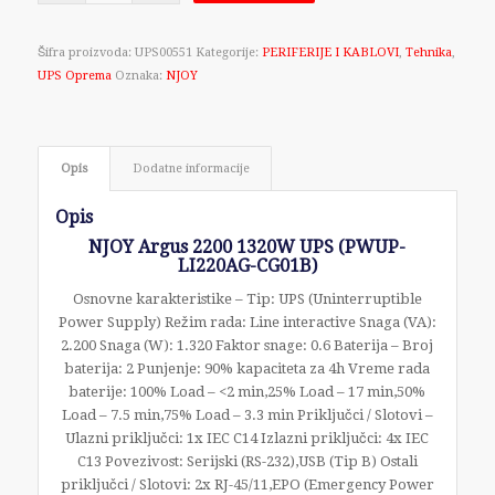
Šifra proizvoda:
UPS00551
Kategorije:
PERIFERIJE I KABLOVI
,
Tehnika
,
UPS Oprema
Oznaka:
NJOY
Opis
Dodatne informacije
Opis
NJOY Argus 2200 1320W UPS (PWUP-
LI220AG-CG01B)
Osnovne karakteristike – Tip: UPS (Uninterruptible
Power Supply) Režim rada: Line interactive Snaga (VA):
2.200 Snaga (W): 1.320 Faktor snage: 0.6 Baterija – Broj
baterija: 2 Punjenje: 90% kapaciteta za 4h Vreme rada
baterije: 100% Load – <2 min,25% Load – 17 min,50%
Load – 7.5 min,75% Load – 3.3 min Priključci / Slotovi –
Ulazni priključci: 1x IEC C14 Izlazni priključci: 4x IEC
C13 Povezivost: Serijski (RS-232),USB (Tip B) Ostali
priključci / Slotovi: 2x RJ-45/11,EPO (Emergency Power