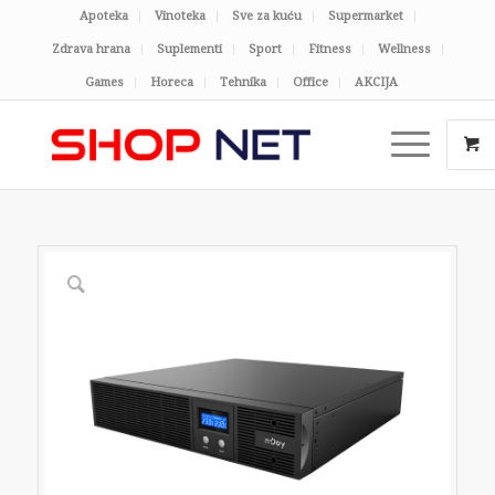
Apoteka
Vinoteka
Sve za kuću
Supermarket
Zdrava hrana
Suplementi
Sport
Fitness
Wellness
Games
Horeca
Tehnika
Office
AKCIJA