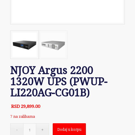
NJOY Argus 2200
1320W UPS (PWUP-
LI220AG-CG01B)
RSD
29,899.00
7 na zalihama
Dodaj u korpu