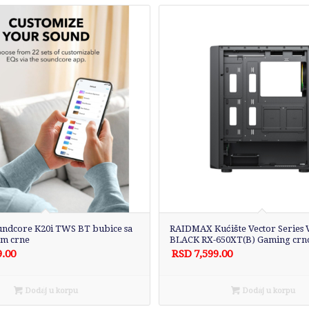
ndcore K20i TWS BT bubice sa
RAIDMAX Kućište Vector Series 
m crne
BLACK RX-650XT(B) Gaming crn
9.00
RSD
7,599.00
Dodaj u korpu
Dodaj u korpu