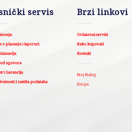
snički servis
Brzi linkovi
išćenja
Ovlašćeni servisi
 o placanju i isporuci
Kako kupovati
klamacija
Kontakt
 od ugovora
t i Garancija
Moj Nalog
ivatnosti i zaštita podataka
Korpa