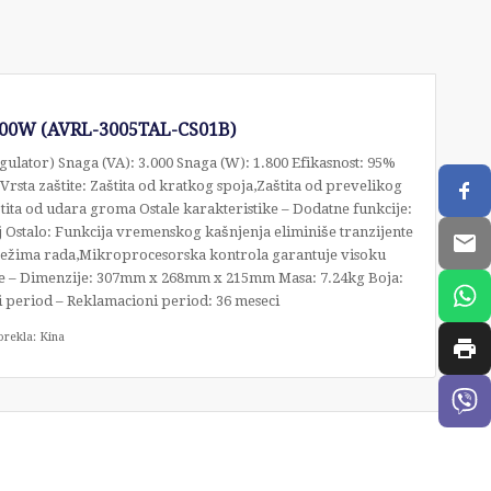
800W (AVRL-3005TAL-CS01B)
gulator) Snaga (VA): 3.000 Snaga (W): 1.800 Efikasnost: 95%
 – Vrsta zaštite: Zaštita od kratkog spoja,Zaštita od prevelikog
ita od udara groma Ostale karakteristike – Dodatne funkcije:
ej Ostalo: Funkcija vremenskog kašnjenja eliminiše tranzijente
režima rada,Mikroprocesorska kontrola garantuje visoku
ke – Dimenzije: 307mm x 268mm x 215mm Masa: 7.24kg Boja:
 period – Reklamacioni period: 36 meseci
orekla: Kina