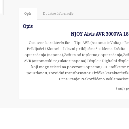
Opis
Dodatne informacije
Opis
NJOY Alvis AVR 3000VA 1
Osnovne karakteristike – Tip: AVR (Automatic Voltage Re
Priključci / Slotovi – Izlazni priključci: 5 x klema Zaštita
opterećenja (napona),Zaštita od toplotnog opterećenja,Zašt
AVR (automatski regulator napona) Displej: Digitalni displ
koji mogu uticati na povezanu opremu,LED indikator 
pouzdanost,Toroidni transformator Fizičke karakteristi
Crna Stanje: Nekorišćeno Reklamacioni
Zemlja p