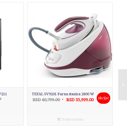
V211
TEFAL SV9201 Parna stanica 2800 W
Akcija!
o
Originalna
Trenutna
RSD
40,799.00
RSD
35,999.00
cena
cena
je
je:
bila:
RSD35,999.00.
Dodaj u korpu
RSD40,799.00.