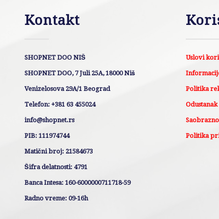
Kontakt
Kori
SHOPNET DOO NIŠ
Uslovi kor
SHOPNET DOO, 7 Juli 25A, 18000 Niš
Informacije
Venizelosova 29A/1 Beograd
Politika re
Telefon: +381 63 455024
Odustanak
info@shopnet.rs
Saobraznos
PIB: 111974744
Politika pr
Matični broj: 21584673
Šifra delatnosti: 4791
Banca Intesa: 160-6000000711718-59
Radno vreme: 09-16h