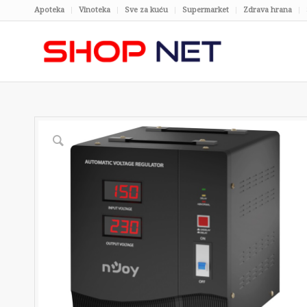
Apoteka
Vinoteka
Sve za kuću
Supermarket
Zdrava hrana