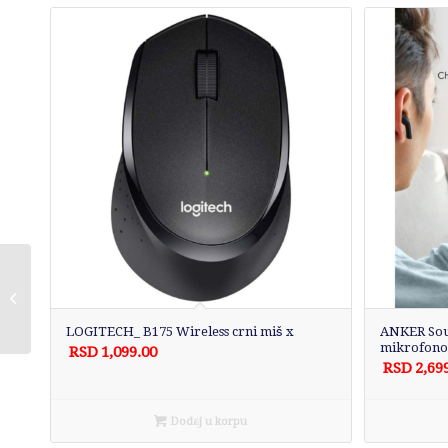
DELL Pro 13 Premium
13.3 inch FHD+ 400nits
Core Ultra 5 236V
LOGITECH_ B175 Wireless crni miš x
ANKER Sou
16GB 512GB SSD...
mikrofono
RSD
1,099.00
RSD
2,69
Dodaj u korpu