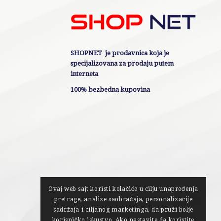
SHOPNET je prodavnica koja je
specijalizovana za prodaju putem
interneta
100% bezbedna kupovina
Ovaj web sajt koristi kolačiće u cilju unapređenja
pretrage, analize saobraćaja, personalizacije
sadržaja i ciljanog marketinga, da pruži bolje
korisničko iskustvo. Ako nastavite da koristite