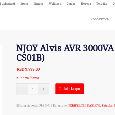
Suplementi
Sport
Fitness
Wellness
Games
Horeca
Tehnika
O
Prodavnica
NJOY Alvis AVR 3000V
CS01B)
RSD
9,799.00
21 na zalihama
Dodaj u korpu
Šifra proizvoda:
UPS00716
Kategorije:
PERIFERIJE I KABLOVI
,
Tehnika
,