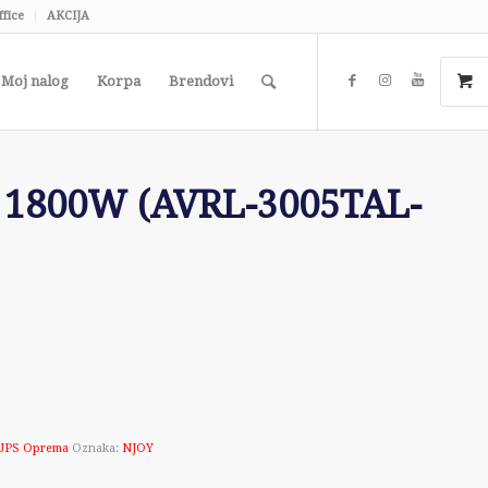
ffice
AKCIJA
Moj nalog
Korpa
Brendovi
A 1800W (AVRL-3005TAL-
UPS Oprema
Oznaka:
NJOY