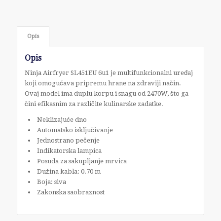
Opis
Opis
Ninja Airfryer SL451EU 6u1 je multifunkcionalni uređaj
koji omogućava pripremu hrane na zdraviji način.
Ovaj model ima duplu korpu i snagu od 2470W, što ga
čini efikasnim za različite kulinarske zadatke.
Neklizajuće dno
Automatsko isključivanje
Jednostrano pečenje
Indikatorska lampica
Posuda za sakupljanje mrvica
Dužina kabla: 0.70 m
Boja: siva
Zakonska saobraznost