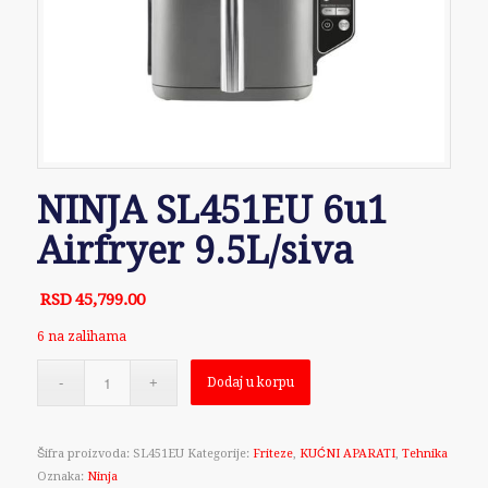
NINJA SL451EU 6u1
Airfryer 9.5L/siva
RSD
45,799.00
6 na zalihama
Dodaj u korpu
Šifra proizvoda:
SL451EU
Kategorije:
Friteze
,
KUĆNI APARATI
,
Tehnika
Oznaka:
Ninja