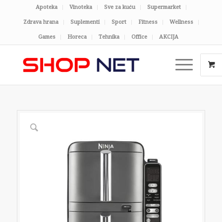
Apoteka
Vinoteka
Sve za kuću
Supermarket
Zdrava hrana
Suplementi
Sport
Fitness
Wellness
Games
Horeca
Tehnika
Office
AKCIJA