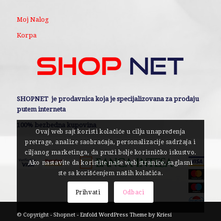
Moj Nalog
Korpa
SHOPNET je prodavnica koja je specijalizovana za prodaju
putem interneta
100% bezbedna kupovina
Ovaj web sajt koristi kolačiće u cilju unapređenja
pretrage, analize saobraćaja, personalizacije sadržaja i
ciljanog marketinga, da pruži bolje korisničko iskustvo.
Ako nastavite da koristite naše web stranice, saglasni
ste sa korišćenjem naših kolačića.
Prihvati
Odbaci
© Copyright - Shopnet -
Enfold WordPress Theme by Kriesi