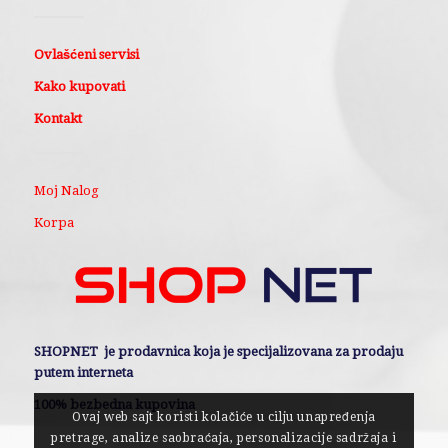
Ovlašćeni servisi
Kako kupovati
Kontakt
Moj Nalog
Korpa
SHOPNET je prodavnica koja je specijalizovana za prodaju
putem interneta
100% bezbedna kupovina
Ovaj web sajt koristi kolačiće u cilju unapređenja
pretrage, analize saobraćaja, personalizacije sadržaja i