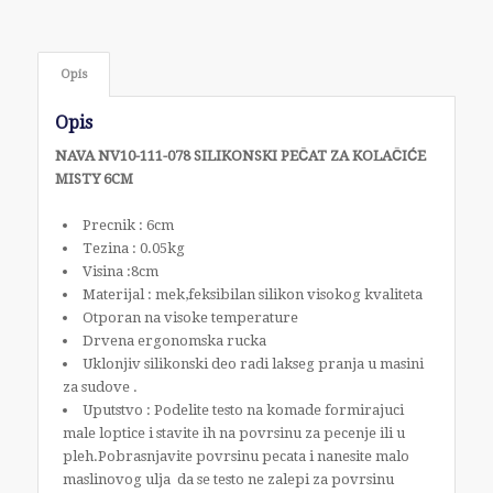
Opis
Opis
NAVA NV10-111-078 SILIKONSKI PEČAT ZA KOLAČIĆE
MISTY 6CM
Precnik : 6cm
Tezina : 0.05kg
Visina :8cm
Materijal : mek,feksibilan silikon visokog kvaliteta
Otporan na visoke temperature
Drvena ergonomska rucka
Uklonjiv silikonski deo radi lakseg pranja u masini
za sudove .
Uputstvo : Podelite testo na komade formirajuci
male loptice i stavite ih na povrsinu za pecenje ili u
pleh.Pobrasnjavite povrsinu pecata i nanesite malo
maslinovog ulja da se testo ne zalepi za povrsinu