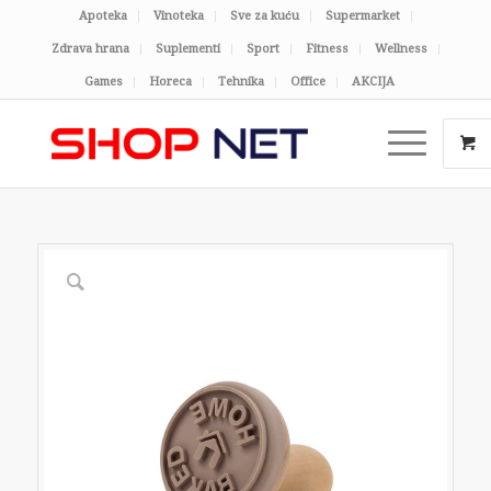
Apoteka
Vinoteka
Sve za kuću
Supermarket
Zdrava hrana
Suplementi
Sport
Fitness
Wellness
Games
Horeca
Tehnika
Office
AKCIJA