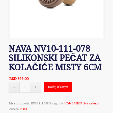
NAVA NV10-111-078
SILIKONSKI PEČAT ZA
KOLAČIĆE MISTY 6CM
RSD
369.00
Dodaj u korpu
Šifra proizvoda:
NV10-111-078
Kategorije:
HOME SHOP
,
Sve za kuću
Oznaka:
Nava