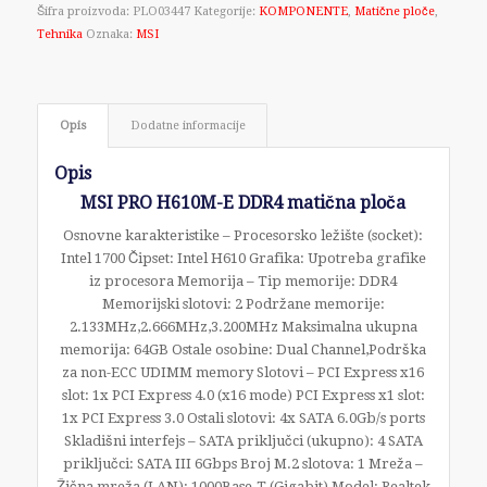
Šifra proizvoda:
PLO03447
Kategorije:
KOMPONENTE
,
Matične ploče
,
Tehnika
Oznaka:
MSI
Opis
Dodatne informacije
Opis
MSI PRO H610M-E DDR4 matična ploča
Osnovne karakteristike – Procesorsko ležište (socket):
Intel 1700 Čipset: Intel H610 Grafika: Upotreba grafike
iz procesora Memorija – Tip memorije: DDR4
Memorijski slotovi: 2 Podržane memorije:
2.133MHz,2.666MHz,3.200MHz Maksimalna ukupna
memorija: 64GB Ostale osobine: Dual Channel,Podrška
za non-ECC UDIMM memory Slotovi – PCI Express x16
slot: 1x PCI Express 4.0 (x16 mode) PCI Express x1 slot:
1x PCI Express 3.0 Ostali slotovi: 4x SATA 6.0Gb/s ports
Skladišni interfejs – SATA priključci (ukupno): 4 SATA
priključci: SATA III 6Gbps Broj M.2 slotova: 1 Mreža –
Žična mreža (LAN): 1000Base-T (Gigabit) Model: Realtek