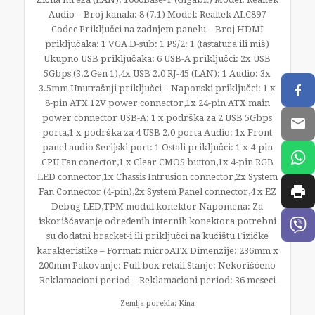
Audio – Broj kanala: 8 (7.1) Model: Realtek ALC897
Codec Priključci na zadnjem panelu – Broj HDMI
priključaka: 1 VGA D-sub: 1 PS/2: 1 (tastatura ili miš)
Ukupno USB priključaka: 6 USB-A priključci: 2x USB
5Gbps (3.2 Gen 1),4x USB 2.0 RJ-45 (LAN): 1 Audio: 3x
3.5mm Unutrašnji priključci – Naponski priključci: 1 x
8-pin ATX 12V power connector,1x 24-pin ATX main
power connector USB-A: 1 x podrška za 2 USB 5Gbps
porta,1 x podrška za 4 USB 2.0 porta Audio: 1x Front
panel audio Serijski port: 1 Ostali priključci: 1 x 4-pin
CPU Fan conector,1 x Clear CMOS button,1x 4-pin RGB
LED connector,1x Chassis Intrusion connector,2x System
Fan Connector (4-pin),2x System Panel connector,4 x EZ
Debug LED,TPM modul konektor Napomena: Za
iskorišćavanje određenih internih konektora potrebni
su dodatni bracket-i ili priključci na kućištu Fizičke
karakteristike – Format: microATX Dimenzije: 236mm x
200mm Pakovanje: Full box retail Stanje: Nekorišćeno
Reklamacioni period – Reklamacioni period: 36 meseci
Zemlja porekla: Kina