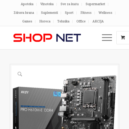
Apoteka
Vinoteka
Sve za kuću
Supermarket
Zdrava hrana
Suplementi
Sport
Fitness
Wellness
Games
Horeca
Tehnika
Office
AKCIJA