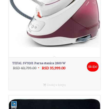
TEFAL SV9201 Parna stanica 2800 W
Akcija!
Originalna
Trenutna
RSD
40,799.00
RSD
35,999.00
cena
cena
je
je:
bila:
RSD35,999.00.
Dodaj u korpu
RSD40,799.00.