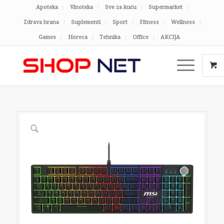
Apoteka
Vinoteka
Sve za kuću
Supermarket
Zdrava hrana
Suplementi
Sport
Fitness
Wellness
Games
Horeca
Tehnika
Office
AKCIJA