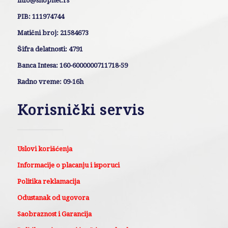
info@shopnet.rs
PIB: 111974744
Matični broj: 21584673
Šifra delatnosti: 4791
Banca Intesa: 160-6000000711718-59
Radno vreme: 09-16h
Korisnički servis
Uslovi korišćenja
Informacije o placanju i isporuci
Politika reklamacija
Odustanak od ugovora
Saobraznost i Garancija