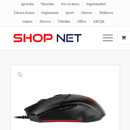
Apoteka
Vinoteka
Sve za kuću
Supermarket
Zdrava hrana
Suplementi
Sport
Fitness
Wellness
Games
Horeca
Tehnika
Office
AKCIJA