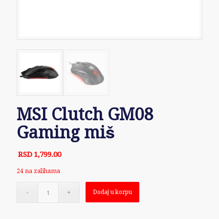
MSI Clutch GM08
Gaming miš
RSD
1,799.00
24 na zalihama
Dodaj u korpu