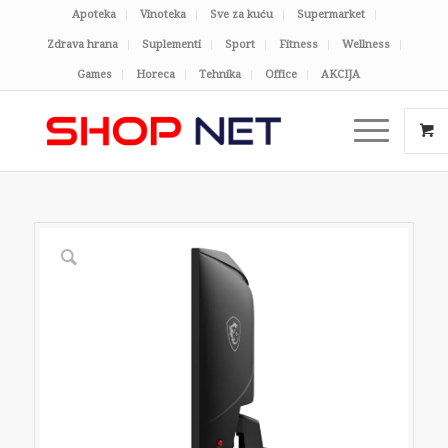
Apoteka
Vinoteka
Sve za kuću
Supermarket
Zdrava hrana
Suplementi
Sport
Fitness
Wellness
Games
Horeca
Tehnika
Office
AKCIJA