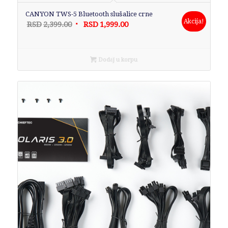
CANYON TWS-5 Bluetooth slušalice crne
Akcija!
Originalna
Trenutna
RSD
2,399.00
RSD
1,999.00
cena
cena
je
je:
bila:
RSD1,999.00.
Dodaj u korpu
RSD2,399.00.