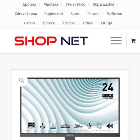
Apoteka
Vinoteka
Sve za kuću
Supermarket
Zdrava hrana
Suplementi
Sport
Fitness
Wellness
Games
Horeca
Tehnika
Office
AKCIJA