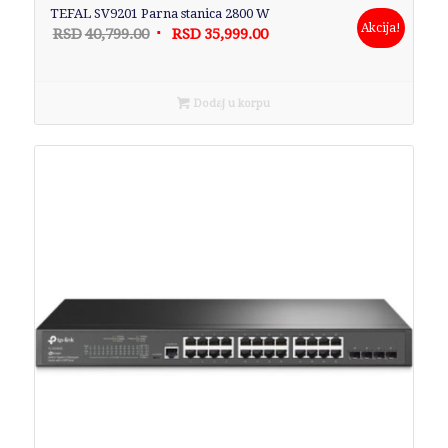
TEFAL SV9201 Parna stanica 2800 W
Akcija!
Originalna
Trenutna
RSD
40,799.00
RSD
35,999.00
cena
cena
je
je:
bila:
RSD35,999.00.
Dodaj u korpu
RSD40,799.00.