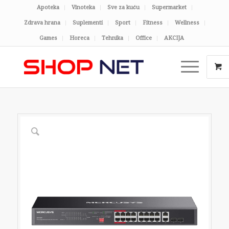
Apoteka
Vinoteka
Sve za kuću
Supermarket
Zdrava hrana
Suplementi
Sport
Fitness
Wellness
Games
Horeca
Tehnika
Office
AKCIJA