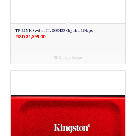
TP-LINK Switch TL-SG3428 Gigabit 1Gbps
RSD
34,599.00
Dodaj u korpu