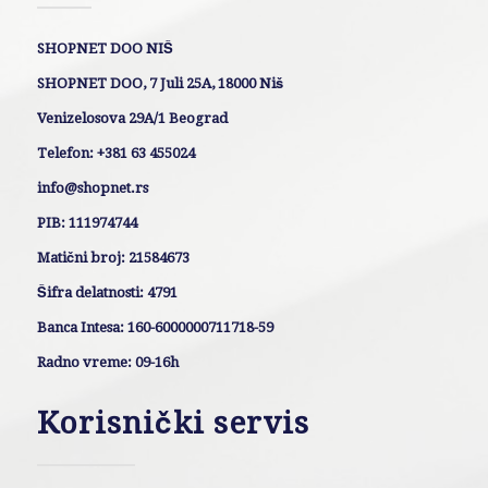
SHOPNET DOO NIŠ
SHOPNET DOO, 7 Juli 25A, 18000 Niš
Venizelosova 29A/1 Beograd
Telefon: +381 63 455024
info@shopnet.rs
PIB: 111974744
Matični broj: 21584673
Šifra delatnosti: 4791
Banca Intesa: 160-6000000711718-59
Radno vreme: 09-16h
Korisnički servis