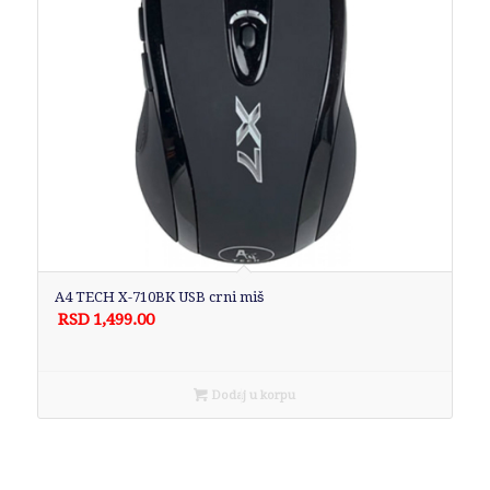
A4 TECH X-710BK USB crni miš
RSD
1,499.00
Dodaj u korpu