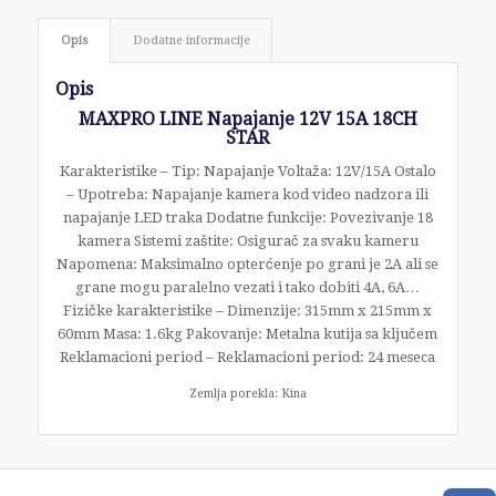
Opis
Dodatne informacije
Opis
MAXPRO LINE Napajanje 12V 15A 18CH
STAR
Karakteristike – Tip: Napajanje Voltaža: 12V/15A Ostalo
– Upotreba: Napajanje kamera kod video nadzora ili
napajanje LED traka Dodatne funkcije: Povezivanje 18
kamera Sistemi zaštite: Osigurač za svaku kameru
Napomena: Maksimalno opterćenje po grani je 2A ali se
grane mogu paralelno vezati i tako dobiti 4A, 6A…
Fizičke karakteristike – Dimenzije: 315mm x 215mm x
60mm Masa: 1.6kg Pakovanje: Metalna kutija sa ključem
Reklamacioni period – Reklamacioni period: 24 meseca
Zemlja porekla: Kina