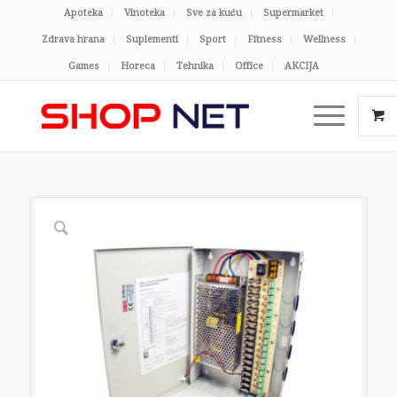
Apoteka
Vinoteka
Sve za kuću
Supermarket
Zdrava hrana
Suplementi
Sport
Fitness
Wellness
Games
Horeca
Tehnika
Office
AKCIJA