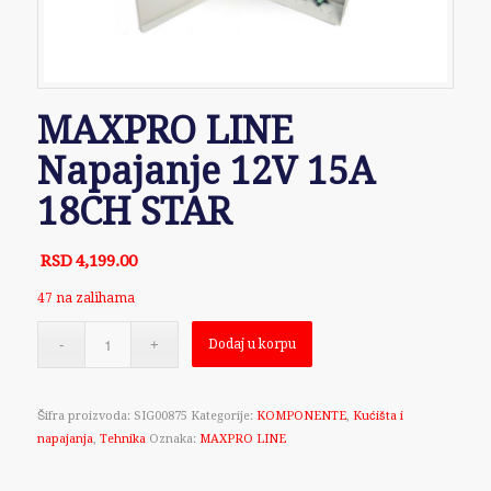
MAXPRO LINE
Napajanje 12V 15A
18CH STAR
RSD
4,199.00
47 na zalihama
Dodaj u korpu
Šifra proizvoda:
SIG00875
Kategorije:
KOMPONENTE
,
Kućišta i
napajanja
,
Tehnika
Oznaka:
MAXPRO LINE